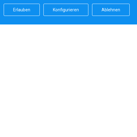
Erlauben
Konfigurieren
Ablehnen
Sailicas Bewertung
5.0
Sichere Zahlungen von
Systeme, die wir verwenden