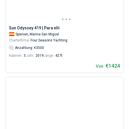
erholsamen
Urlaubs
als
auch
für
Sun Odyssey 419 | Para elli
Segler,
Spanien,
Marina San Miguel
die
Charterfirma:
Four Seasons Yachting
sich
ihr
Anzahlung: €3500
Leben
Kabinen:
3
Jahr:
2019
Länge:
42 ft
ohne
Segel
€1424
Von
nicht
vorstellen.
Nahe
San
Miguel
de
Abona
,
Los
Galletas
,
Santa
Cruz
de