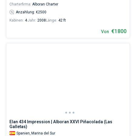
Charterfirma:
Alboran Charter
Anzahlung: €2500
Kabinen:
4
Jahr:
2008
Länge:
42 ft
€1800
Von
Elan 434 Impression | Alboran XXVI Piñacolada (Las
Galletas)
Spanien,
Marina del Sur