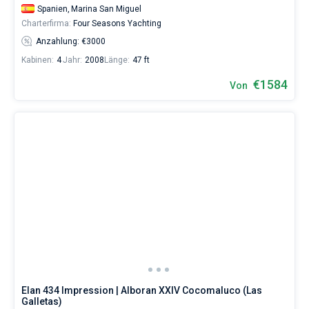
Spanien,
Marina San Miguel
Charterfirma:
Four Seasons Yachting
Anzahlung: €3000
Kabinen:
4
Jahr:
2008
Länge:
47 ft
€1584
Von
Elan 434 Impression | Alboran XXIV Cocomaluco (Las
Galletas)