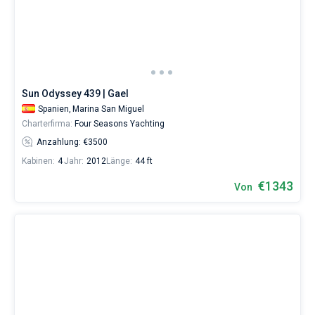
.
Sie
Bareboat
können
eine
Kapitan
Yacht
buchen
und
Zeige Ergebnisse(51)
Sun Odyssey 439 | Gael
eine
Crew
Spanien,
Marina San Miguel
(einen
Charterfirma:
Four Seasons Yachting
Skipper/eine
Anzahlung: €3500
Hostess/einen
Koch)
Kabinen:
4
Jahr:
2012
Länge:
44 ft
mieten
€1343
oder
Von
den
Bareboat-
Yachtcharter-
Service
in
der
Teneriffa
ohne
Skipper
wählen,