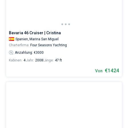
das
Boot
chartern
und
selbst
verwalten.
Bavaria 46 Cruiser | Cristina
Im
Spanien,
Marina San Miguel
Sailica-
Katalog
Charterfirma:
Four Seasons Yachting
der
Anzahlung: €3000
Charter-
Yachten
Kabinen:
4
Jahr:
2008
Länge:
47 ft
finden
€1424
Sie
Von
51
Angebote
in
der
Teneriffa
von
1182€
sowohl
für
Liebhaber
eines