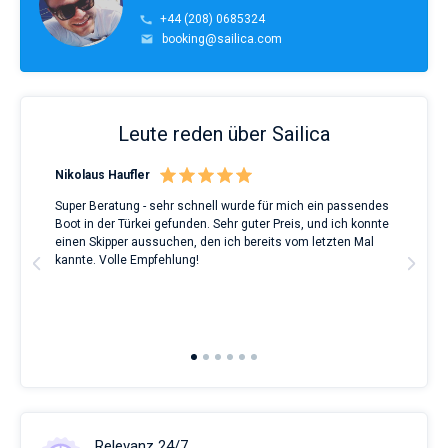
+44 (208) 0685324
booking@sailica.com
Leute reden über Sailica
Nikolaus Haufler
Rin
Super Beratung - sehr schnell wurde für mich ein passendes
Full
Boot in der Türkei gefunden. Sehr guter Preis, und ich konnte
a Be
ve.
einen Skipper aussuchen, den ich bereits vom letzten Mal
Grea
t
kannte. Volle Empfehlung!
to t
man
and 
2nd 
Ful
Relevanz 24/7