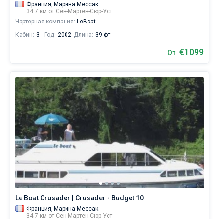
Франция,
Марина Мессак
34.7 км от Сен-Мартен-Сюр-Уст
Чартерная компания:
LeBoat
Кабин:
3
Год:
2002
Длина:
39 фт
€1099
От
Le Boat Crusader | Crusader - Budget 10
Франция,
Марина Мессак
34.7 км от Сен-Мартен-Сюр-Уст