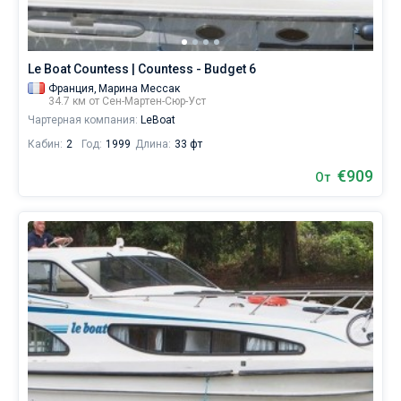
спокойного
отдыха,
так
и
Le Boat Countess | Countess - Budget 6
для
Франция,
Марина Мессак
яхтсменов,
34.7 км от Сен-Мартен-Сюр-Уст
которые
Чартерная компания:
LeBoat
не
представляют
Кабин:
2
Год:
1999
Длина:
33 фт
себе
€909
жизни
От
без
паруса.
Ближайшие
регионы
для
яхтинга: