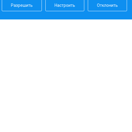
Разрешить
Настроить
Отклонить
Наш рейтинг
5.0
Платежные системы
Наши партнеры