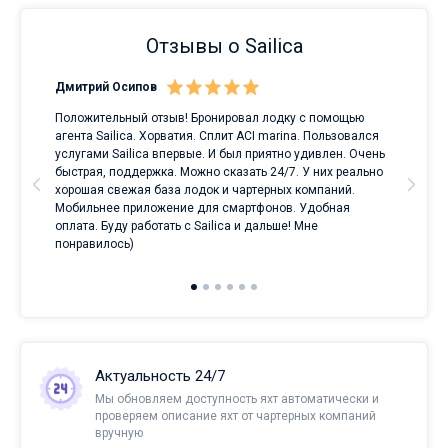
Отзывы о Sailica
Дмитрий Осипов
Сан
Положительный отзыв! Бронировал лодку с помощью
Луч
а
агента Sailica. Хорватия. Сплит ACI marina. Пользовался
услугами Sailica впервые. И был приятно удивлен. Очень
ри
быстрая, поддержка. Можно сказать 24/7. У них реально
е
хорошая свежая база лодок и чартерных компаний.
и
Мобильнее приложение для смартфонов. Удобная
оплата. Буду работать с Sailica и дальше! Мне
понравилось)
Актуальность 24/7
Мы обновляем доступность яхт автоматически и
проверяем описание яхт от чартерных компаний
вручную