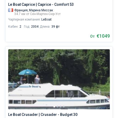
Le Boat Caprice | Caprice - Comfort 53
Франция,
Марина Мессак
34.7 км от Сен-Мартен-Сюр-Уст
Чартерная компания:
LeBoat
Кабин:
2
Год:
2004
Длина:
39 фт
€1049
От
Le Boat Crusader | Crusader - Budget 30