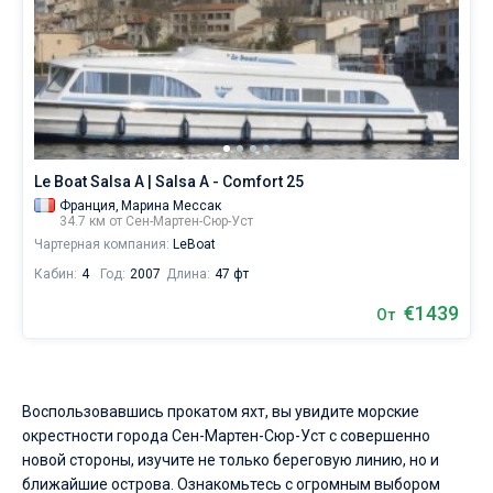
Le Boat Salsa A | Salsa A - Comfort 25
Франция,
Марина Мессак
34.7 км от Сен-Мартен-Сюр-Уст
Чартерная компания:
LeBoat
Кабин:
4
Год:
2007
Длина:
47 фт
€1439
От
Воспользовавшись прокатом яхт, вы увидите морские
окрестности города Сен-Мартен-Сюр-Уст с совершенно
новой стороны, изучите не только береговую линию, но и
ближайшие острова. Ознакомьтесь с огромным выбором