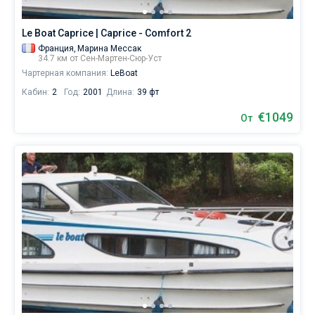
Le Boat Caprice | Caprice - Comfort 2
Франция,
Марина Мессак
34.7 км от Сен-Мартен-Сюр-Уст
Чартерная компания:
LeBoat
Кабин:
2
Год:
2001
Длина:
39 фт
€1049
От