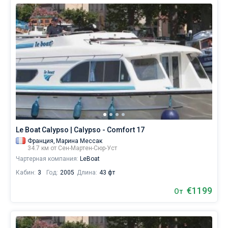
Le Boat Calypso | Calypso - Comfort 17
Франция,
Марина Мессак
34.7 км от Сен-Мартен-Сюр-Уст
Чартерная компания:
LeBoat
Кабин:
3
Год:
2005
Длина:
43 фт
€1199
От