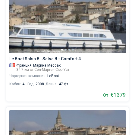
Le Boat Salsa B | Salsa B - Comfort 4
Франция,
Марина Мессак
34.7 км от Сен-Мартен-Сюр-Уст
Чартерная компания:
LeBoat
Кабин:
4
Год:
2008
Длина:
47 фт
€1379
От