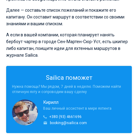
Далее — составьте список пожеланий и покажите его
капитану. Он составит маршрут в соответствии со своими
знаниями и вашим списком.
А если в вашей компании, которая планирует нанять
бербоут чартер в городе Сен-Мартен-Сюр-Уст, есть шкипер
либо капитан, поищите идеи для яхтенных маршрутов в
журнале Sailica.
Sailica поможет
Нужна помощь? Мы рядом, 7 дней в неделю. Поможем найти
отличную яхту и сопроводим вашу сделку
Кирилл
Ваш личный ассистент в мире яхтинга
+380 (93) 4661696
booking@sailica.com