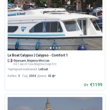
Le Boat Calypso | Calypso - Comfort 1
Франция,
Марина Мессак
34.7 км от Сен-Мартен-Сюр-Уст
Чартерная компания:
LeBoat
Кабин:
3
Год:
2004
Длина:
43 фт
€1199
От