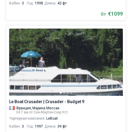
Кабин:
3
Год:
1998
Длина:
42 фт
€1099
От
Le Boat Crusader | Crusader - Budget 9
Франция,
Марина Мессак
34.7 км от Сен-Мартен-Сюр-Уст
Чартерная компания:
LeBoat
Кабин:
3
Год:
1997
Длина:
39 фт