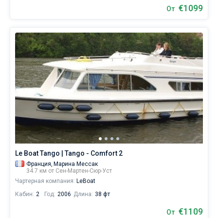
€1099
От
Le Boat Tango | Tango - Comfort 2
Франция,
Марина Мессак
34.7 км от Сен-Мартен-Сюр-Уст
Чартерная компания:
LeBoat
Кабин:
2
Год:
2006
Длина:
38 фт
€1109
От