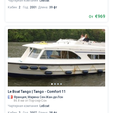
Чартерная компания:
LeBoat
Кабин:
2
Год:
2001
Длина:
39 фт
€969
От
Le Boat Tango | Tango - Comfort 11
Франция,
Марина Сен-Жан-де-Лон
86.8 км от Пор-сюр-Сон
Чартерная компания:
LeBoat
Кабин:
2
Год:
2007
Длина:
38 фт