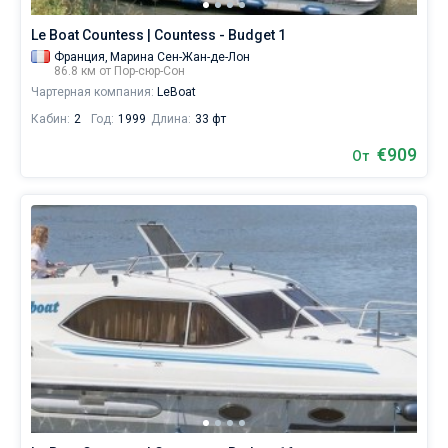
Le Boat Countess | Countess - Budget 1
Франция,
Марина Сен-Жан-де-Лон
86.8 км от Пор-сюр-Сон
Чартерная компания:
LeBoat
Кабин:
2
Год:
1999
Длина:
33 фт
€909
От