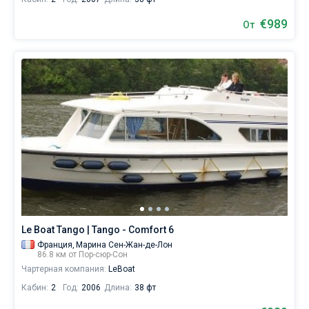
€989
От
Le Boat Tango | Tango - Comfort 6
Франция,
Марина Сен-Жан-де-Лон
86.8 км от Пор-сюр-Сон
Чартерная компания:
LeBoat
Кабин:
2
Год:
2006
Длина:
38 фт