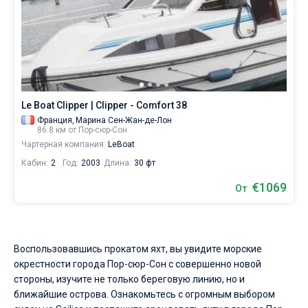
Le Boat Clipper | Clipper - Comfort 38
Франция,
Марина Сен-Жан-де-Лон
86.8 км от Пор-сюр-Сон
Чартерная компания:
LeBoat
Кабин:
2
Год:
2003
Длина:
30 фт
€1069
От
Воспользовавшись прокатом яхт, вы увидите морские
окрестности города Пор-сюр-Сон с совершенно новой
стороны, изучите не только береговую линию, но и
ближайшие острова. Ознакомьтесь с огромным выбором