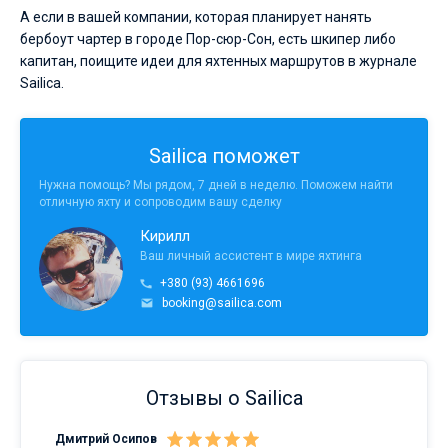
А если в вашей компании, которая планирует нанять
бербоут чартер в городе Пор-сюр-Сон, есть шкипер либо
капитан, поищите идеи для яхтенных маршрутов в журнале
Sailica.
Sailica поможет
Нужна помощь? Мы рядом, 7 дней в неделю. Поможем найти
отличную яхту и сопроводим вашу сделку
Кирилл
Ваш личный ассистент в мире яхтинга
+380 (93) 4661696
booking@sailica.com
Отзывы о Sailica
Дмитрий Осипов
Сан