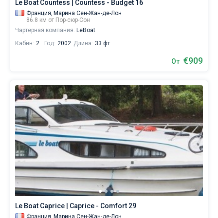
Le Boat Countess | Countess - Budget 16
Франция,
Марина Сен-Жан-де-Лон
86.8 км от Пор-сюр-Сон
Чартерная компания:
LeBoat
Кабин:
2
Год:
2002
Длина:
33 фт
€909
От
Le Boat Caprice | Caprice - Comfort 29
Франция,
Марина Сен-Жан-де-Лон