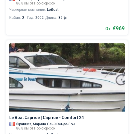
86.8 км от Пор-сюр-Сон
Чартерная компания:
LeBoat
Кабин:
2
Год:
2002
Длина:
39 фт
€969
От
Le Boat Caprice | Caprice - Comfort 24
Франция,
Марина Сен-Жан-де-Лон
86.8 км от Пор-сюр-Сон