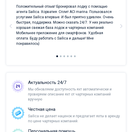
Положительный отзыв! Бронировал лодку с помощью
Луч
а
агента Sailica. Хорватия. Сплит ACI marina. Пользовался
услугами Sailica впервые. И был приятно удивлен. Очень
ри
быстрая, поддержка. Можно сказать 24/7. У них реально
е
хорошая свежая база лодок и чартерных компаний.
и
Мобильнее приложение для смартфонов. Удобная
оплата. Буду работать с Sailica и дальше! Мне
понравилось)
Актуальность 24/7
Мы обновляем доступность яхт автоматически и
проверяем описание яхт от чартерных компаний
вручную
Честная цена
Sailica не делает наценок и предлагает яхты в аренду
по цене чартерных компаний.
Персональная помощь