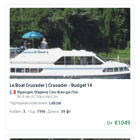
Le Boat Crusader | Crusader - Budget 14
Франция,
Марина Сен-Жан-де-Лон
86.8 км от Пор-сюр-Сон
Чартерная компания:
LeBoat
Кабин:
3
Год:
1996
Длина:
39 фт
€1049
От