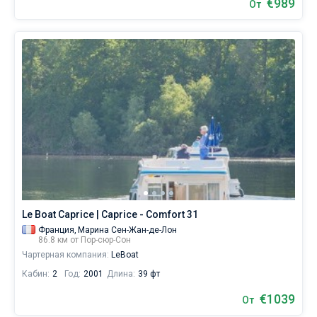
€989
От
Le Boat Caprice | Caprice - Comfort 31
Франция,
Марина Сен-Жан-де-Лон
86.8 км от Пор-сюр-Сон
Чартерная компания:
LeBoat
Кабин:
2
Год:
2001
Длина:
39 фт
€1039
От