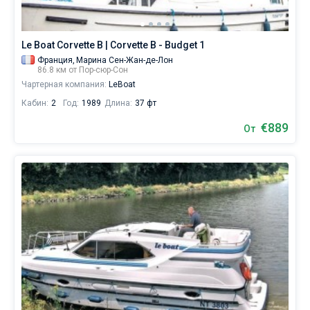
и
для
яхтсменов,
Le Boat Corvette B | Corvette B - Budget 1
которые
не
Франция,
Марина Сен-Жан-де-Лон
86.8 км от Пор-сюр-Сон
представляют
Чартерная компания:
LeBoat
себе
жизни
Кабин:
2
Год:
1989
Длина:
37 фт
без
паруса.
€889
От
Ближайшие
регионы
для
яхтинга: