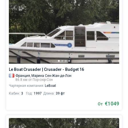
Le Boat Crusader | Crusader - Budget 16
Франция,
Марина Сен-Жан-де-Лон
86.8 км от Пор-сюр-Сон
Чартерная компания:
LeBoat
Кабин:
3
Год:
1997
Длина:
39 фт
€1049
От