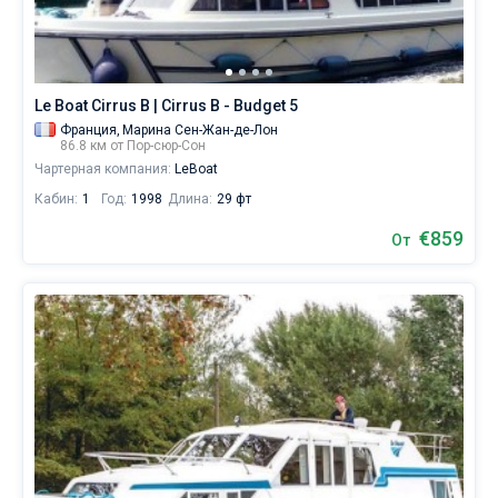
чтобы
лично
Без шкипера
управлять
судном.
Со шкипером
В
Le Boat Cirrus B | Cirrus B - Budget 5
каталоге
Франция,
Марина Сен-Жан-де-Лон
яхт
Показать(0)
86.8 км от Пор-сюр-Сон
в
Чартерная компания:
LeBoat
аренду
вы
Кабин:
1
Год:
1998
Длина:
29 фт
найдете
предложений
€859
От
в
городе
Пор-
сюр-
Сон
от
€,
как
для
любителей
спокойного
отдыха,
так