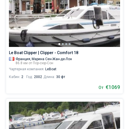
Le Boat Clipper | Clipper - Comfort 18
Франция,
Марина Сен-Жан-де-Лон
86.8 км от Пор-сюр-Сон
Чартерная компания:
LeBoat
Кабин:
2
Год:
2002
Длина:
30 фт
€1069
От