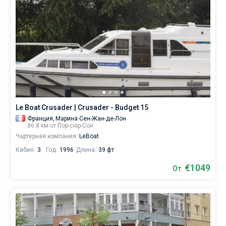
Le Boat Crusader | Crusader - Budget 15
Франция,
Марина Сен-Жан-де-Лон
86.8 км от Пор-сюр-Сон
Чартерная компания:
LeBoat
Кабин:
3
Год:
1996
Длина:
39 фт
€1049
От