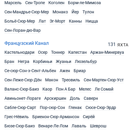
Марсель
Сен-Тропе
Коголен
Борм-ле-Мимоза
Сен-Мандрье-Сюр-Мер
Монако
Йер
Тулон
Больё-Сюр-Мер
Лат
Эг-Морт
Канны
Ницца
Сен-Лоран-дю-Вар
Французский Канал
131
ЯХТА
Кастельнодари
Осер
Тоннер
Капестан
Аржан-Минервуа
Бран
Негра
Корбиньи
Жуаньи
Люзельбур
Се-сюр-Сон-э-Сент-Альбен
Ажен
Бриар
Сен-Леже-Сюр-Дён
Макон
Треовиль
Сен-Мартен-Сюр-Уст
Валанс-Сюр-Баиз
Каор
Пон А Бар
Мелес
Ле Сомай
Авиньонет-Лораге
Арскиршен
Доль
Саверн
Сабле-Сюр-Сарт
Пор-сюр-Сон
Гленак
Сюсе-Сюр-Эрдр
Грес-Нёвиль
Бриенон-Сюр-Армансон
Сирёй
Бюзе-Сюр-Баиз
Венаре-Ле-Лом
Лаваль
Шеврош