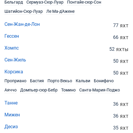
Бельгард
Сермуаз-Сюр-Луар
Понтайе-сюр-Сон
Шатийон-Сюр-Луар
Ле Ма-д'Ажене
Сен-Жан-де-Лон
77
ЯХТ
Гессен
66
ЯХТ
Хомпс
52
ЯХТЫ
Сен-Жиль
50
ЯХТ
Корсика
50
ЯХТ
Проприано
Бастия
Порто Векьо
Кальви
Бонифачо
Аяччо
Домпьер-сюр-Бебр
Томино
Санта-Мария-Поджо
Танне
36
ЯХТ
Мижен
36
ЯХТ
Десиз
35
ЯХТ