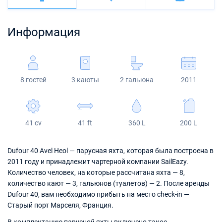
Багамы
Корфу
Марина Каштела
Excess
Bali 4.2
Oceanis 46.1
Сицилия
Фетхие
Мартиника
Информация
Мугла
ACI Марина Дубровник
Lagoon
Bali 4.6
Oceanis 51.1
Сент-Люсия
Марина Веруда
Bali
Bali 5.4
Jeanneau 54
8 гостей
3 каюты
2 гальюна
2011
Fountaine Pajot
Astrea 42
Sun Odyssey 440
Leopard
Excess 11
Sun Odyssey 410
41 cv
41 ft
360 L
200 L
Dufour 46 GL
Dufour 40 Avel Heol — парусная яхта, которая была построена в
2011 году и принадлежит чартерной компании SailEazy.
Количество человек, на которые рассчитана яхта — 8,
количество кают — 3, гальюнов (туалетов) — 2. После аренды
Dufour 40, вам необходимо прибыть на место check-in —
Старый порт Марселя, Франция.