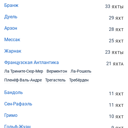
Бранж
33
ЯХТЫ
Дуель
29
ЯХТ
Арзон
28
ЯХТ
Мессак
25
ЯХТ
Жарнак
23
ЯХТЫ
Французская Антлантика
21
ЯХТА
Ла Трините-Сюр-Мер
Верментон
Ла-Рошель
Пленёф-Валь-Андре
Трегастель
Требёрден
Бандоль
11
ЯХТ
Сен-Рафаэль
11
ЯХТ
Гримо
10
ЯХТ
Гольф-Жуан
9