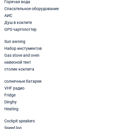
Горячая вода
Спасательное оборудование
АИС
Душ в кокпите
GPS чартплоттер
Sun awning
Набор инстументов
Gas stove and oven
навесной тент
столик кокпита
солнечные батареи
VHF радио
Fridge
Dinghy
Heating
Cockpit speakers
Speed log