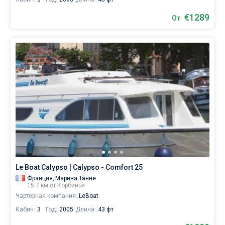
€1289
От
Le Boat Calypso | Calypso - Comfort 25
Франция,
Марина Танне
15.7 км от Корбиньи
Чартерная компания:
LeBoat
Кабин:
3
Год:
2005
Длина:
43 фт