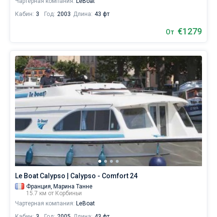
Чартерная компания:
LeBoat
Кабин:
3
Год:
2003
Длина:
43 фт
€1279
От
Le Boat Calypso | Calypso - Comfort 24
Франция,
Марина Танне
15.7 км от Корбиньи
Чартерная компания:
LeBoat
Кабин:
3
Год:
2005
Длина:
43 фт