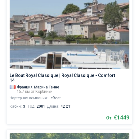
Le Boat Royal Classique | Royal Classique - Comfort
14
Франция,
Марина Танне
15.7 км от Корбиньи
Чартерная компания:
LeBoat
Кабин:
3
Год:
2001
Длина:
42 фт
€1449
От