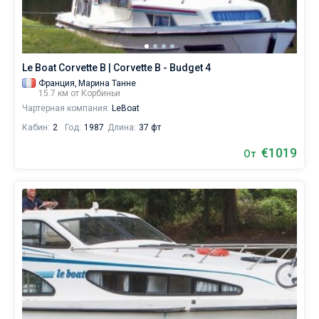
В
каталоге
Без шкипера
яхт
в
Со шкипером
аренду
Le Boat Corvette B | Corvette B - Budget 4
вы
Франция,
Марина Танне
найдете
Показать(0)
15.7 км от Корбиньи
предложений
Чартерная компания:
LeBoat
в
городе
Кабин:
2
Год:
1987
Длина:
37 фт
Корбиньи
от
€1019
От
€,
как
для
любителей
спокойного
отдыха,
так
и
для
яхтсменов,
которые
не
представляют