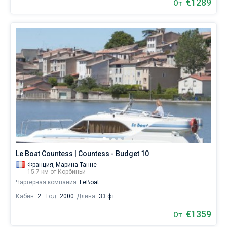
€1289
От
Le Boat Countess | Countess - Budget 10
Франция,
Марина Танне
15.7 км от Корбиньи
Чартерная компания:
LeBoat
Кабин:
2
Год:
2000
Длина:
33 фт
€1359
От