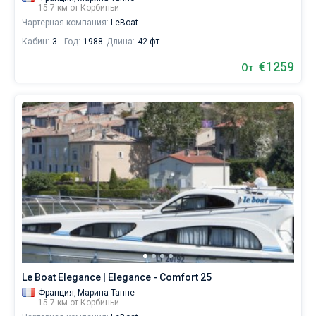
15.7 км от Корбиньи
Чартерная компания:
LeBoat
Кабин:
3
Год:
1988
Длина:
42 фт
€1259
От
Le Boat Elegance | Elegance - Comfort 25
Франция,
Марина Танне
15.7 км от Корбиньи