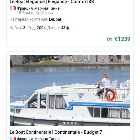
Le Boat Elegance | Elegance - Comfort 38
Франция,
Марина Танне
15.7 км от Корбиньи
Чартерная компания:
LeBoat
Кабин:
3
Год:
2004
Длина:
43 фт
€1239
От
Le Boat Continentale | Continentale - Budget 7
Франция,
Марина Танне