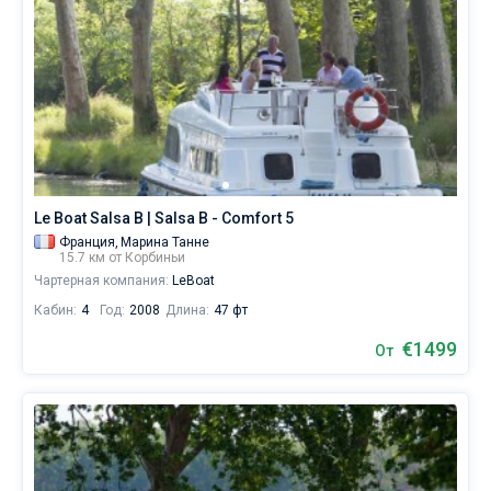
Le Boat Salsa B | Salsa B - Comfort 5
Франция,
Марина Танне
15.7 км от Корбиньи
Чартерная компания:
LeBoat
Кабин:
4
Год:
2008
Длина:
47 фт
€1499
От