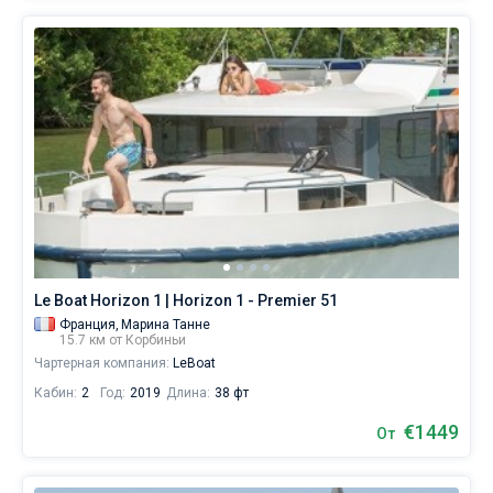
Le Boat Horizon 1 | Horizon 1 - Premier 51
Франция,
Марина Танне
15.7 км от Корбиньи
Чартерная компания:
LeBoat
Кабин:
2
Год:
2019
Длина:
38 фт
€1449
От