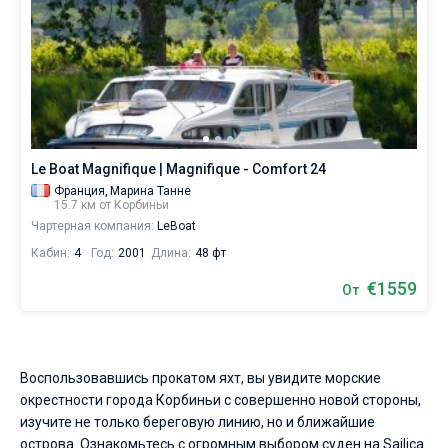
Le Boat Magnifique | Magnifique - Comfort 24
Франция,
Марина Танне
15.7 км от Корбиньи
Чартерная компания:
LeBoat
Кабин:
4
Год:
2001
Длина:
48 фт
€1559
От
Воспользовавшись прокатом яхт, вы увидите морские
окрестности города Корбиньи с совершенно новой стороны,
изучите не только береговую линию, но и ближайшие
острова. Ознакомьтесь с огромным выбором суден на Sailica