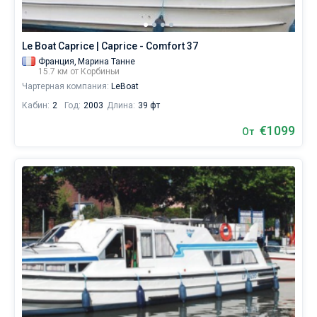
себе
жизни
без
Le Boat Caprice | Caprice - Comfort 37
паруса.
Франция,
Марина Танне
15.7 км от Корбиньи
Ближайшие
регионы
Чартерная компания:
LeBoat
для
Кабин:
2
Год:
2003
Длина:
39 фт
яхтинга:
€1099
От