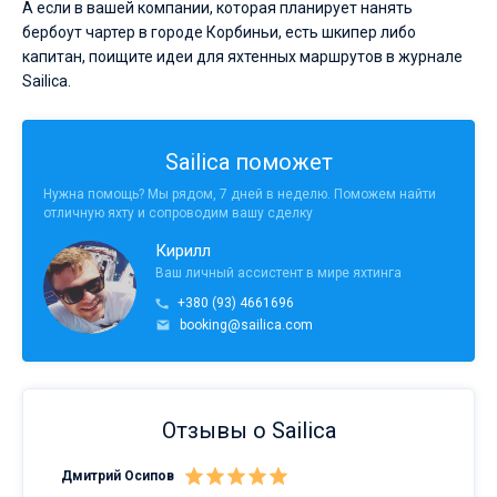
А если в вашей компании, которая планирует нанять
бербоут чартер в городе Корбиньи, есть шкипер либо
капитан, поищите идеи для яхтенных маршрутов в журнале
Sailica.
Sailica поможет
Нужна помощь? Мы рядом, 7 дней в неделю. Поможем найти
отличную яхту и сопроводим вашу сделку
Кирилл
Ваш личный ассистент в мире яхтинга
+380 (93) 4661696
booking@sailica.com
Отзывы о Sailica
Дмитрий Осипов
Сан