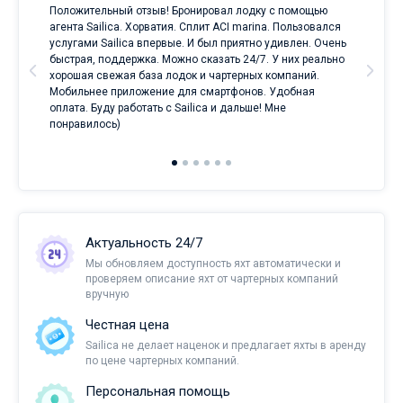
Положительный отзыв! Бронировал лодку с помощью
Луч
а
агента Sailica. Хорватия. Сплит ACI marina. Пользовался
услугами Sailica впервые. И был приятно удивлен. Очень
ри
быстрая, поддержка. Можно сказать 24/7. У них реально
е
хорошая свежая база лодок и чартерных компаний.
и
Мобильнее приложение для смартфонов. Удобная
оплата. Буду работать с Sailica и дальше! Мне
понравилось)
Актуальность 24/7
Мы обновляем доступность яхт автоматически и
проверяем описание яхт от чартерных компаний
вручную
Честная цена
Sailica не делает наценок и предлагает яхты в аренду
по цене чартерных компаний.
Персональная помощь