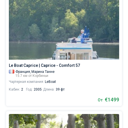
Le Boat Caprice | Caprice - Comfort 57
Франция,
Марина Танне
15.7 км от Корбиньи
Чартерная компания:
LeBoat
Кабин:
2
Год:
2005
Длина:
39 фт
€1499
От