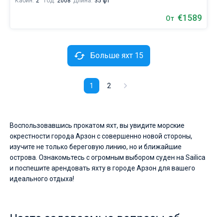
Кабин:
2
Год:
2008
Длина:
35 фт
€1589
От
Больше яхт 15
1
2
Воспользовавшись прокатом яхт, вы увидите морские
окрестности города Арзон с совершенно новой стороны,
изучите не только береговую линию, но и ближайшие
острова. Ознакомьтесь с огромным выбором суден на Sailica
и поспешите арендовать яхту в городе Арзон для вашего
идеального отдыха!