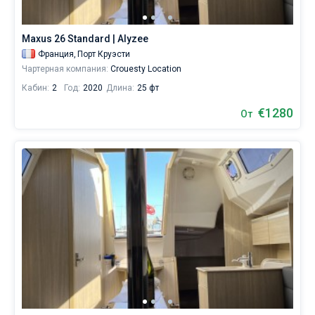
каталоге
яхт
Без шкипера
в
Maxus 26 Standard | Alyzee
аренду
Со шкипером
Франция,
Порт Круэсти
вы
Чартерная компания:
Crouesty Location
найдете
28
Кабин:
2
Год:
2020
Длина:
25 фт
Показать(28)
предложений
в
€1280
От
городе
Арзон
от
1029€,
как
для
любителей
спокойного
отдыха,
так
и
для
яхтсменов,
которые
не
представляют