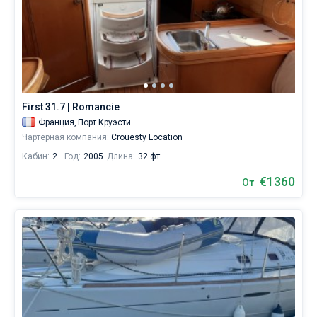
First 31.7 | Romancie
Франция,
Порт Круэсти
Чартерная компания:
Crouesty Location
Кабин:
2
Год:
2005
Длина:
32 фт
€1360
От