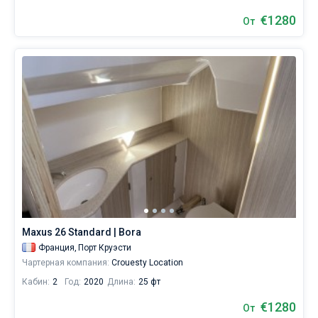
€1280
От
Maxus 26 Standard | Bora
Франция,
Порт Круэсти
Чартерная компания:
Crouesty Location
Кабин:
2
Год:
2020
Длина:
25 фт
€1280
От