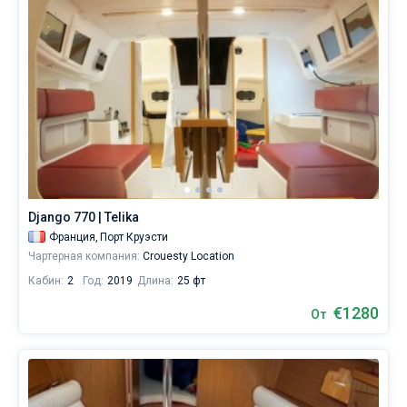
Django 770 | Telika
Франция,
Порт Круэсти
Чартерная компания:
Crouesty Location
Кабин:
2
Год:
2019
Длина:
25 фт
€1280
От