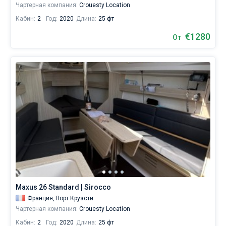
Чартерная компания:
Crouesty Location
Кабин:
2
Год:
2020
Длина:
25 фт
€1280
От
Maxus 26 Standard | Sirocco
Франция,
Порт Круэсти
Чартерная компания:
Crouesty Location
Кабин:
2
Год:
2020
Длина:
25 фт