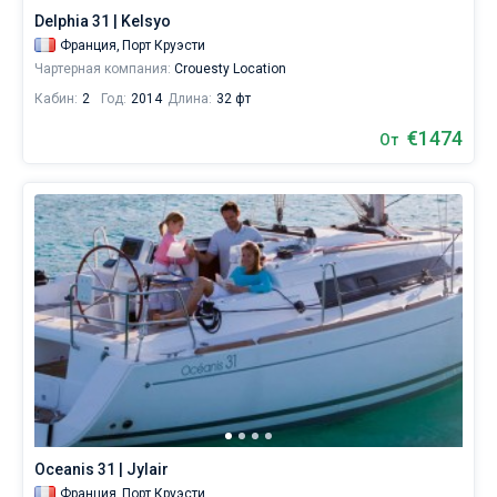
Delphia 31 | Kelsyo
Франция,
Порт Круэсти
Чартерная компания:
Crouesty Location
Кабин:
2
Год:
2014
Длина:
32 фт
€1474
От
Oceanis 31 | Jylair
Франция,
Порт Круэсти