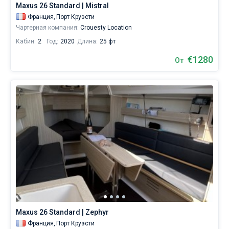
Maxus 26 Standard | Mistral
себе
жизни
Франция,
Порт Круэсти
без
Чартерная компания:
Crouesty Location
паруса.
Кабин:
2
Год:
2020
Длина:
25 фт
Ближайшие
€1280
От
регионы
для
яхтинга:
Порт
Круэсти
.
Maxus 26 Standard | Zephyr
Франция,
Порт Круэсти