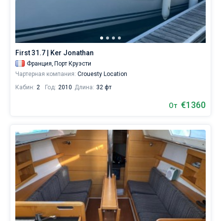
First 31.7 | Ker Jonathan
Франция,
Порт Круэсти
Чартерная компания:
Crouesty Location
Кабин:
2
Год:
2010
Длина:
32 фт
€1360
От