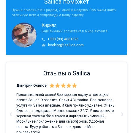
Sailica поможет
Нужна помощь? Мы рядом, 7 дней в неделю. Поможем найти
отличную яхту и сопроводим вашу сделку
Кирилл
Ваш личный ассистент в мире яхтинга
+380 (93) 4661696
booking@sailica.com
Отзывы о Sailica
Дмитрий Осипов
Сан
Положительный отзыв! Бронировал лодку с помощью
Луч
а
агента Sailica. Хорватия. Сплит ACI marina. Пользовался
услугами Sailica впервые. И был приятно удивлен. Очень
ри
быстрая, поддержка. Можно сказать 24/7. У них реально
е
хорошая свежая база лодок и чартерных компаний.
и
Мобильнее приложение для смартфонов. Удобная
оплата. Буду работать с Sailica и дальше! Мне
понравилось)