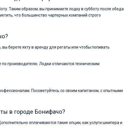
боту. Таким образом, вы принимаете лодку в субботу после обеда
метить, что большинство чартерных компаний строго
чо?
р, вы берете яхту в аренду для регаты или чтобы попивать
ие по производителю. Лодки отличаются техническим
рофессионалам. Посоветуйтесь со своим капитаном, с опытными
хты в городе Бонифачо?
Дополнительно оплачиваются такие опции, как услуги шкипера и