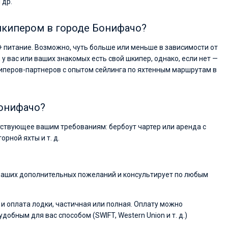
 др.
 шкипером в городе Бонифачо?
+ питание. Возможно, чуть больше или меньше в зависимости от
, у вас или ваших знакомых есть свой шкипер, однако, если нет —
иперов-партнеров с опытом сейлинга по яхтенным маршрутам в
Бонифачо?
ветствующее вашим требованиям: бербоут чартер или аренда с
рной яхты и т. д.
 ваших дополнительных пожеланий и консультирует по любым
и оплата лодки, частичная или полная. Оплату можно
обным для вас способом (SWIFT, Western Union и т. д.)