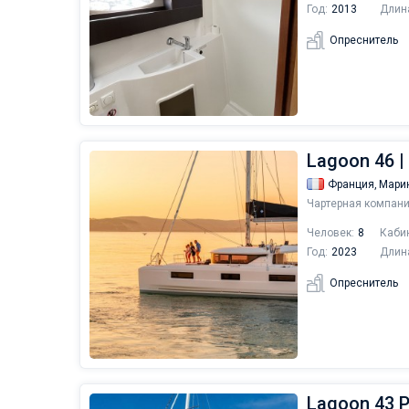
Год:
2013
Длин
Опреснитель
Lagoon 46 |
Франция,
Мари
Чартерная компани
Человек:
8
Каби
Год:
2023
Длин
Опреснитель
Lagoon 43 P