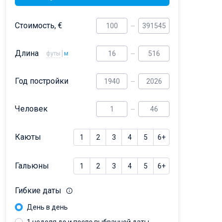
Dufour 46 GL
Стоимость, €
Длина
футы
м
Год постройки
Человек
Каюты
1
2
3
4
5
6+
Гальюны
1
2
3
4
5
6+
Гибкие даты
День в день