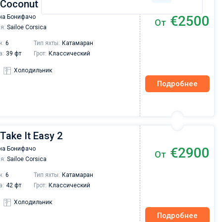
 Coconut
€2500
на Бонифачо
От
я:
Sailoe Corsica
н:
6
Тип яхты:
Катамаран
а:
39 фт
Грот:
Классический
Холодильник
Подробнее
Take It Easy 2
€2900
на Бонифачо
От
я:
Sailoe Corsica
н:
6
Тип яхты:
Катамаран
а:
42 фт
Грот:
Классический
Холодильник
Подробнее