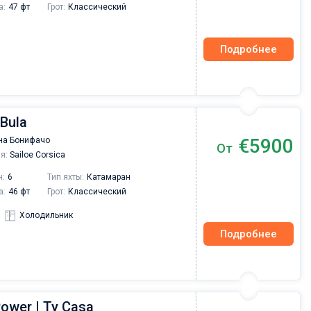
а:
47 фт
Грот:
Классический
Подробнее
 Bula
€5900
на Бонифачо
От
я:
Sailoe Corsica
н:
6
Тип яхты:
Катамаран
а:
46 фт
Грот:
Классический
Холодильник
Подробнее
ower | Ty Casa