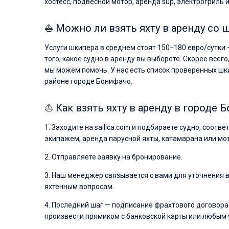
хостесс, подвесной мотор, аренда sup, электрогриль и
⛵ Можно ли взять яхту в аренду со
Услуги шкипера в среднем стоят 150−180 евро/сутки 
того, какое судно в аренду вы выберете. Скорее всего
мы можем помочь. У нас есть список проверенных шк
районе городе Бонифачо.
⛵ Как взять яхту в аренду в городе 
1. Заходите на sailica.com и подбираете судно, соот
экипажем, аренда парусной яхты, катамарана или мото
2. Отправляете заявку на бронирование.
3. Наш менеджер связывается с вами для уточнения
яхтенным вопросам.
4. Последний шаг — подписание фрахтового договора 
произвести прямиком с банковской карты или любым уд