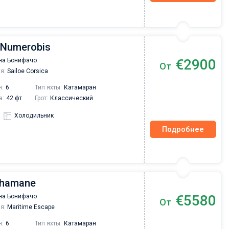
 Numerobis
€2900
на Бонифачо
От
я:
Sailoe Corsica
н:
6
Тип яхты:
Катамаран
а:
42 фт
Грот:
Классический
Холодильник
Подробнее
 Shamane
€5580
на Бонифачо
От
я:
Maritime Escape
н:
6
Тип яхты:
Катамаран