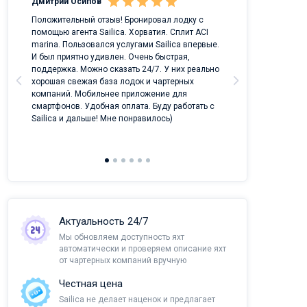
Дмитрий Осипов
Саныч Рудой
ых
Положительный отзыв! Бронировал лодку с
Лучший проект 
помощью агента Sailica. Хорватия. Сплит ACI
отрасли!
marina. Пользовался услугами Sailica впервые.
И был приятно удивлен. Очень быстрая,
поддержка. Можно сказать 24/7. У них реально
хорошая свежая база лодок и чартерных
компаний. Мобильнее приложение для
смартфонов. Удобная оплата. Буду работать с
Sailica и дальше! Мне понравилось)
Актуальность 24/7
Мы обновляем доступность яхт
автоматически и проверяем описание яхт
от чартерных компаний вручную
Честная цена
Sailica не делает наценок и предлагает