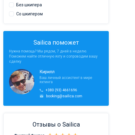
Без шкипера
Со шкипером
Sailica поможет
Нужна помощь? Мы рядом, 7 дней в неделю.
Поможем найти отличную яхту и сопроводим вашу
сделку
Кирилл
Ваш личный ассистент в мире
яхтинга
+380 (93) 4661696
booking@sailica.com
Отзывы о Sailica