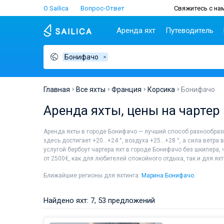
О Sailica
Вопрос-Ответ
Свяжитесь с нам
Аренда яхт
Путеводитель
Бонифачо
Популярные
Хорватия
Чартер
Греция
П
страны
н
Биоград
Афины
Lifestyle
Хорватия
С
Дубровник
Волос
Главная
Все яхты
Франция
Корсика
Бонифачо
Греция
Ш
Задар
Корфу
Люди
Аренда яхты, цены на чартер
Италия
З
Сплит
Лаврион
Турция
ТОП
С
Трогир
Лефкас
Аренда яхты в городе Бонифачо — лучший способ разнообраз
Испания
С
здесь достигает +20...+24 °, воздуха +25...+28 °, а сила вет
Франция
И
услугой бербоут чартера яхт в городе Бонифачо без шкипера,
Сейшелы
А
от 2500€, как для любителей спокойного отдыха, так и для я
Британские Виргинские
Л
Ближайшие регионы для яхтинга:
Марина Бонифачо
.
острова
К
Мартиника
М
Найдено яхт: 7, 53 предложений
Багамы