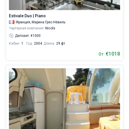
яхтсменов,
которые
не
Estivale Duo | Piano
представляют
Франция,
Марина Грес-Нёвиль
себе
Чартерная компания:
Nicols
жизни
без
Депозит: €1000
паруса.
Кабин:
1
Год:
2004
Длина:
29 фт
Ближайшие
€1018
От
регионы
для
яхтинга:
Марина
Грес-
Нёвиль
.