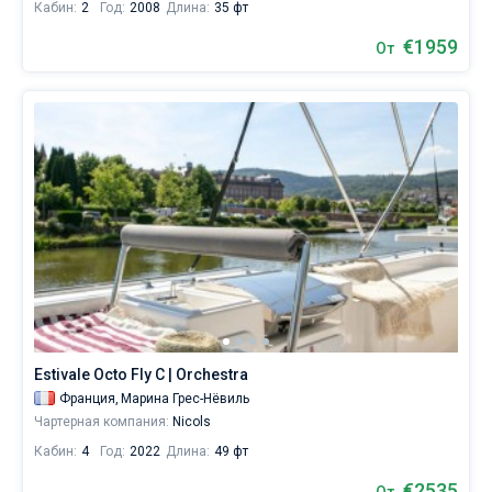
Кабин:
2
Год:
2008
Длина:
35 фт
€1959
От
Estivale Octo Fly C | Orchestra
Франция,
Марина Грес-Нёвиль
Чартерная компания:
Nicols
Кабин:
4
Год:
2022
Длина:
49 фт
€2535