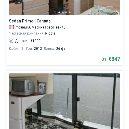
управлять
судном.
Без шкипера
В
каталоге
Sedan Primo | Cantate
Со шкипером
яхт
Франция,
Марина Грес-Нёвиль
в
Чартерная компания:
Nicols
аренду
Показать(12)
вы
Депозит: €1000
найдете
Кабин:
1
Год:
2012
Длина:
26 фт
12
предложений
€847
От
в
городе
Грес-
Нёвиль
от
672€,
как
для
любителей
спокойного
отдыха,
так
и
для