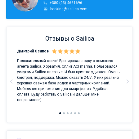
+380 (93) 4661696
booking@sailica.com
Отзывы о Sailica
Дмитрий Осипов
Сан
Положительный отзыв! Бронировал лодку с помощью
Луч
а
агента Sailica. Хорватия. Сплит ACI marina. Пользовался
услугами Sailica впервые. И был приятно удивлен. Очень
ри
быстрая, поддержка. Можно сказать 24/7. У них реально
е
хорошая свежая база лодок и чартерных компаний.
и
Мобильнее приложение для смартфонов. Удобная
оплата. Буду работать с Sailica и дальше! Мне
понравилось)