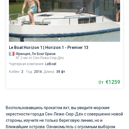
Le Boat Horizon 1 | Horizon 1 - Premier 13
Франция,
Ле Боат Бранж
47.2 км от Сен-Леже-Сюр-Дён
Чартерная компания:
LeBoat
Кабин:
2
Год:
2016
Длина:
38 фт
€1259
От
Воспользовавшись прокатом яхт, вы увидите морские
окрестности города Сен-Леже-Сюр-Дён с совершенно новой
стороны, изучите не только береговую линию, но и
ближайшие острова. Ознакомьтесь с огромным выбором