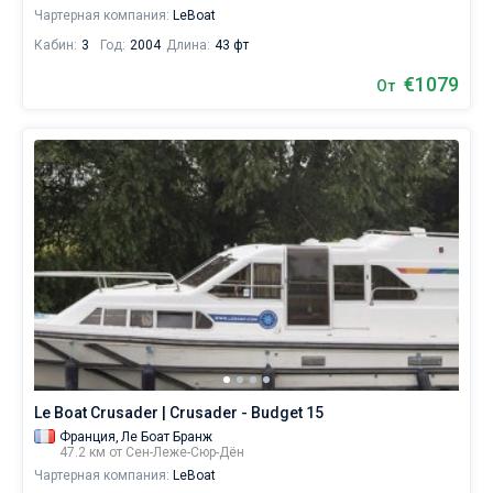
Чартерная компания:
LeBoat
Кабин:
3
Год:
2004
Длина:
43 фт
€1079
От
Le Boat Crusader | Crusader - Budget 15
Франция,
Ле Боат Бранж
47.2 км от Сен-Леже-Сюр-Дён
Чартерная компания:
LeBoat