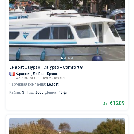
Le Boat Calypso | Calypso - Comfort 8
Франция,
Ле Боат Бранж
47.2 км от Сен-Леже-Сюр-Дён
Чартерная компания:
LeBoat
Кабин:
3
Год:
2005
Длина:
43 фт
€1209
От