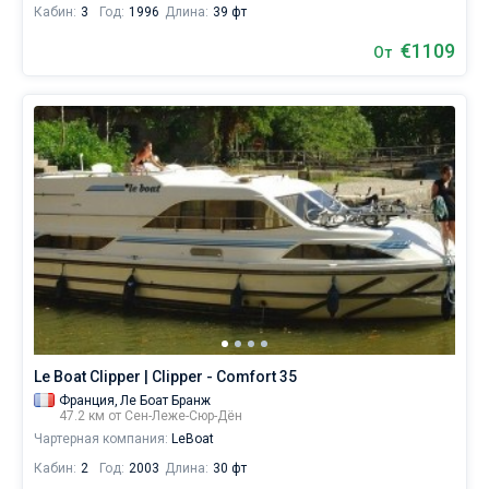
Кабин:
3
Год:
1996
Длина:
39 фт
€1109
От
Le Boat Clipper | Clipper - Comfort 35
Франция,
Ле Боат Бранж
47.2 км от Сен-Леже-Сюр-Дён
Чартерная компания:
LeBoat
Кабин:
2
Год:
2003
Длина:
30 фт