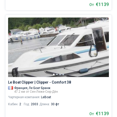
€1139
От
Le Boat Clipper | Clipper - Comfort 38
Франция,
Ле Боат Бранж
47.2 км от Сен-Леже-Сюр-Дён
Чартерная компания:
LeBoat
Кабин:
2
Год:
2003
Длина:
30 фт
€1139
От