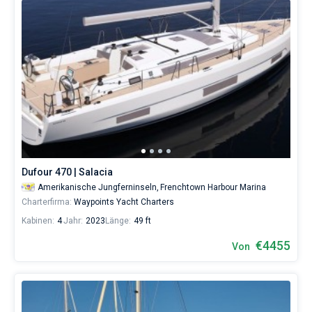
Dufour 470 | Salacia
Amerikanische Jungferninseln,
Frenchtown Harbour Marina
Charterfirma:
Waypoints Yacht Charters
Kabinen:
4
Jahr:
2023
Länge:
49 ft
€4455
Von