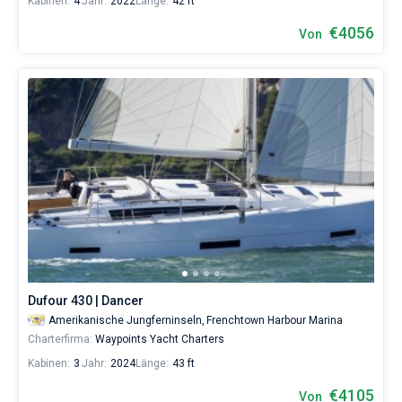
Kabinen:
4
Jahr:
2022
Länge:
42 ft
€4056
Von
Dufour 430 | Dancer
Amerikanische Jungferninseln,
Frenchtown Harbour Marina
Charterfirma:
Waypoints Yacht Charters
Kabinen:
3
Jahr:
2024
Länge:
43 ft
€4105
Von