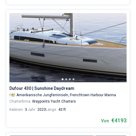
Dufour 430 | Sunshine Daydream
Amerikanische Jungferninseln,
Frenchtown Harbour Marina
Charterfirma:
Waypoints Yacht Charters
Kabinen:
3
Jahr:
2023
Länge:
43 ft
€4193
Von