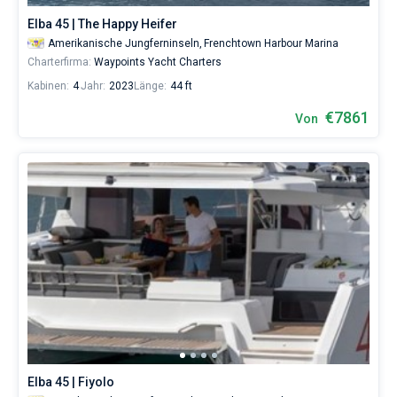
Elba 45 | The Happy Heifer
Amerikanische Jungferninseln,
Frenchtown Harbour Marina
Charterfirma:
Waypoints Yacht Charters
Kabinen:
4
Jahr:
2023
Länge:
44 ft
€7861
Von
Elba 45 | Fiyolo