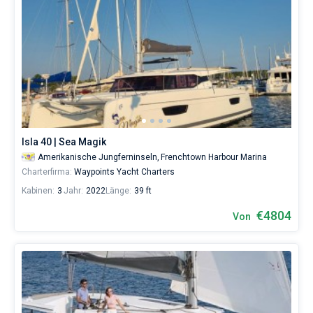
Isla 40 | Sea Magik
Amerikanische Jungferninseln,
Frenchtown Harbour Marina
Charterfirma:
Waypoints Yacht Charters
Kabinen:
3
Jahr:
2022
Länge:
39 ft
€4804
Von