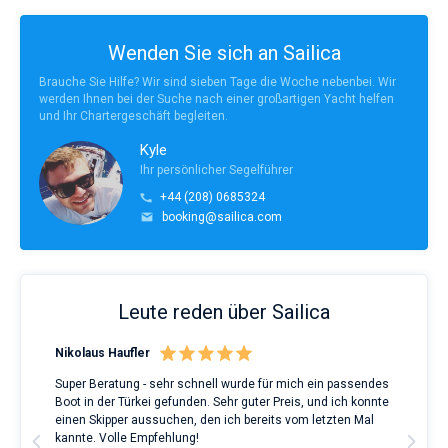
Wenden Sie sich an Sailica
Brauche Sie Hilfe? Wir sind sieben Tage die Woche nebenbei. Wir
werden Ihnen bei der Suche nach einer großartigen Yacht helfen
und Ihr Chartergeschäft begleiten.
Kyle
Ihr persönlicher Segelführer
+44 (208) 0685324
booking@sailica.com
Leute reden über Sailica
Nikolaus Haufler
Rin
Super Beratung - sehr schnell wurde für mich ein passendes
Full
Boot in der Türkei gefunden. Sehr guter Preis, und ich konnte
a Be
ve.
einen Skipper aussuchen, den ich bereits vom letzten Mal
Grea
t
kannte. Volle Empfehlung!
to t