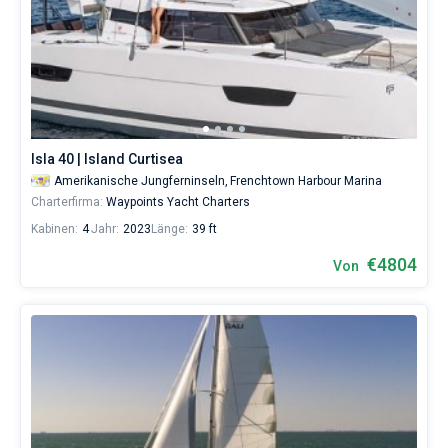
Isla 40 | Island Curtisea
Amerikanische Jungferninseln,
Frenchtown Harbour Marina
Charterfirma:
Waypoints Yacht Charters
Kabinen:
4
Jahr:
2023
Länge:
39 ft
€4804
Von