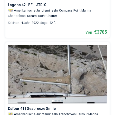
Nahe
Lagoon 42 | BELLATRIX
Saint
Amerikanische Jungferninseln,
Compass Point Marina
Thomas
,
Charterfirma:
Dream Yacht Charter
East
End
.
Kabinen:
4
Jahr:
2022
Länge:
42 ft
€3785
Von
Dufour 41 | Seabreeze Smile
Amerikanische Jungferninseln,
Frenchtown Harbour Marina