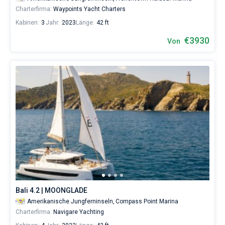
Charterfirma:
Waypoints Yacht Charters
Kabinen:
3
Jahr:
2023
Länge:
42 ft
€3930
Von
Bali 4.2 | MOONGLADE
Amerikanische Jungferninseln,
Compass Point Marina
Charterfirma:
Navigare Yachting