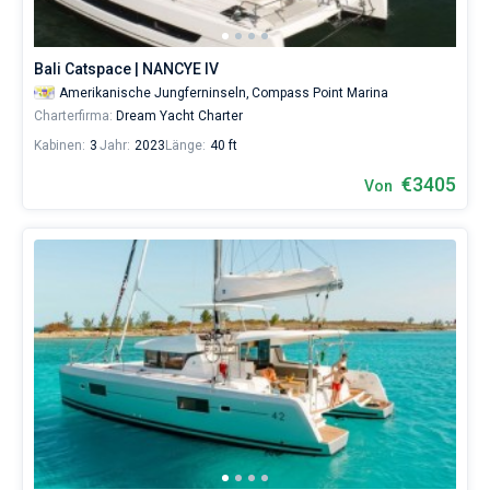
der
Region
St
Bali Catspace | NANCYE IV
Thomas
von
Amerikanische Jungferninseln,
Compass Point Marina
2088€
Charterfirma:
Dream Yacht Charter
sowohl
Kabinen:
3
Jahr:
2023
Länge:
40 ft
für
Liebhaber
€3405
Von
eines
erholsamen
Urlaubs
als
auch
für
Segler,
die
sich
ihr
Leben
ohne
Segel
nicht
vorstellen.