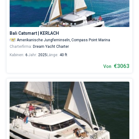
in
der
Bareboat
Region
St
Kapitan
Thomas
ohne
Bali Catsmart | KERLACH
Skipper
Zeige Ergebnisse(21)
Amerikanische Jungferninseln,
Compass Point Marina
wählen,
Charterfirma:
Dream Yacht Charter
das
Boot
Kabinen:
6
Jahr:
2025
Länge:
40 ft
chartern
und
€3063
Von
selbst
verwalten.
Im
Sailica-
Katalog
der
Charter-
Yachten
finden
Sie
21
Angebote
in