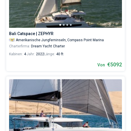
Bali Catspace | ZEPHYR
Amerikanische Jungferninseln,
Compass Point Marina
Charterfirma:
Dream Yacht Charter
Kabinen:
4
Jahr:
2022
Länge:
40 ft
€5092
Von