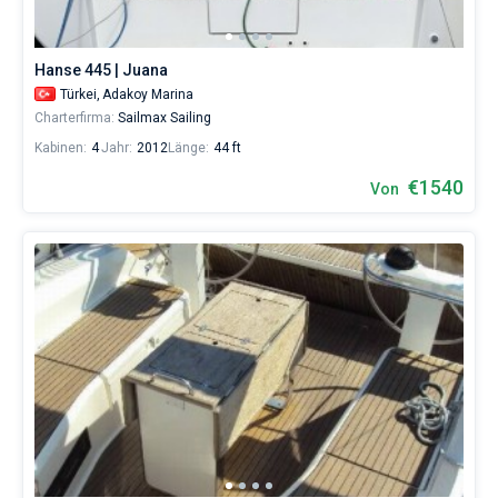
1440€
sowohl
für
Hanse 445 | Juana
Liebhaber
eines
Türkei,
Adakoy Marina
erholsamen
Charterfirma:
Sailmax Sailing
Urlaubs
Kabinen:
4
Jahr:
2012
Länge:
44 ft
als
auch
€1540
Von
für
Segler,
die
sich
ihr
Leben
ohne
Segel
nicht
vorstellen.