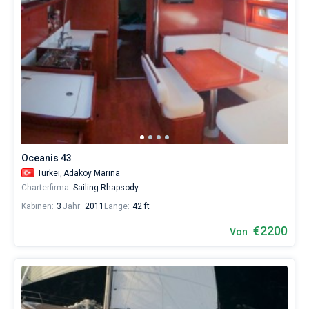
Oceanis 43
Türkei,
Adakoy Marina
Charterfirma:
Sailing Rhapsody
Kabinen:
3
Jahr:
2011
Länge:
42 ft
€2200
Von