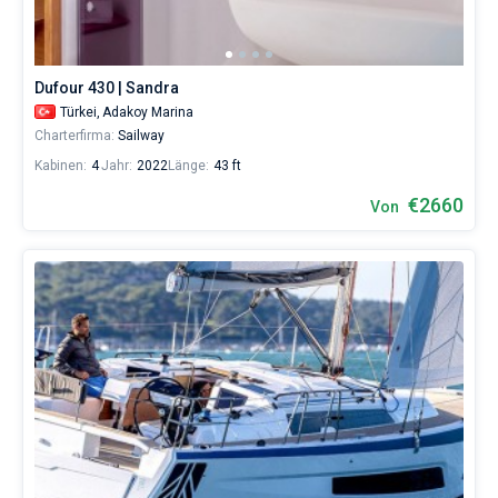
Dufour 430 | Sandra
Türkei,
Adakoy Marina
Charterfirma:
Sailway
Kabinen:
4
Jahr:
2022
Länge:
43 ft
€2660
Von