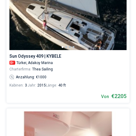
Sun Odyssey 409 | KYBELE
Türkei,
Adakoy Marina
Charterfirma:
Thea Sailing
Anzahlung: €1000
Kabinen:
3
Jahr:
2015
Länge:
40 ft
€2205
Von