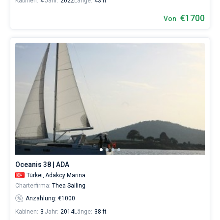
Kabinen:
4
Jahr:
2022
Länge:
43 ft
€1700
Von
Oceanis 38 | ADA
Türkei,
Adakoy Marina
Charterfirma:
Thea Sailing
Anzahlung: €1000
Kabinen:
3
Jahr:
2014
Länge:
38 ft