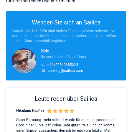
für Ihren perfekten Urlaub zu mieten!
Wenden Sie sich an Sailica
Brauche Sie Hilfe? Wir sind sieben Tage die Woche nebenbei. Wir
werden Ihnen bei der Suche nach einer großartigen Yacht helfen
und Ihr Chartergeschäft begleiten.
Kyle
Ihr persönlicher Segelführer
+44 (208) 0685324
booking@sailica.com
Leute reden über Sailica
Nikolaus Haufler
Rin
Super Beratung - sehr schnell wurde für mich ein passendes
Full
Boot in der Türkei gefunden. Sehr guter Preis, und ich konnte
a Be
ve.
einen Skipper aussuchen, den ich bereits vom letzten Mal
Grea