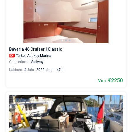
Bavaria 46 Cruiser | Classic
Türkei,
Adakoy Marina
Charterfirma:
Sailway
Kabinen:
4
Jahr:
2020
Länge:
47 ft
€2250
Von