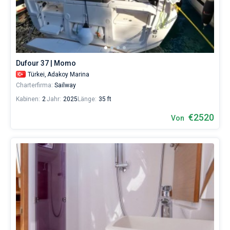
Dufour 37 | Momo
Türkei,
Adakoy Marina
Charterfirma:
Sailway
Kabinen:
2
Jahr:
2025
Länge:
35 ft
€2520
Von