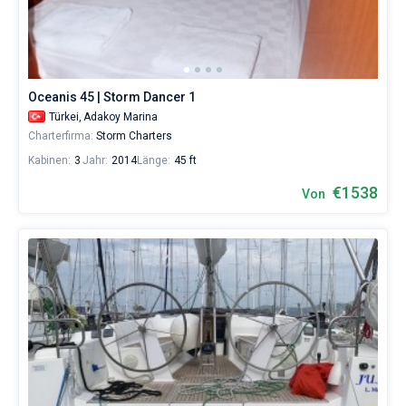
Marina
ohne
Bareboat
Skipper
wählen,
Kapitan
das
Boot
Oceanis 45 | Storm Dancer 1
chartern
Zeige Ergebnisse(35)
Türkei,
Adakoy Marina
und
Charterfirma:
Storm Charters
selbst
verwalten.
Kabinen:
3
Jahr:
2014
Länge:
45 ft
Im
Sailica-
€1538
Von
Katalog
der
Charter-
Yachten
finden
Sie
35
-
Angebote
in
Adakoy
Marina
von