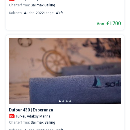
Charterfirma:
Sailmax Sailing
Kabinen:
4
Jahr:
2022
Länge:
43 ft
€1700
Von
Dufour 430 | Esperanza
Türkei,
Adakoy Marina
Charterfirma:
Sailmax Sailing