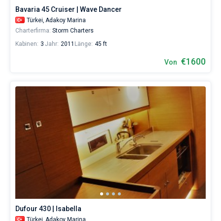
Bavaria 45 Cruiser | Wave Dancer
Türkei,
Adakoy Marina
Charterfirma:
Storm Charters
Kabinen:
3
Jahr:
2011
Länge:
45 ft
€1600
Von
Dufour 430 | Isabella
Türkei,
Adakoy Marina