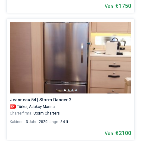
€1750
Von
Jeanneau 54 | Storm Dancer 2
Türkei,
Adakoy Marina
Charterfirma:
Storm Charters
Kabinen:
3
Jahr:
2020
Länge:
54 ft
€2100
Von