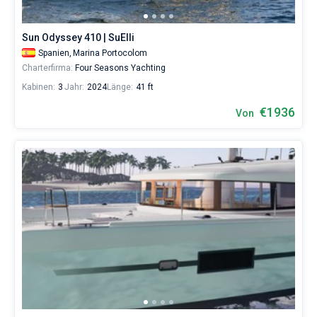
Sun Odyssey 410 | SuElli
Spanien,
Marina Portocolom
Charterfirma:
Four Seasons Yachting
Kabinen:
3
Jahr:
2024
Länge:
41 ft
€1936
Von