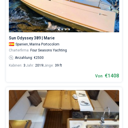
Portocolom
ohne
Bareboat
Skipper
wählen,
Kapitan
das
Boot
chartern
Zeige Ergebnisse(11)
Sun Odyssey 389 | Marie
und
selbst
Spanien,
Marina Portocolom
verwalten.
Charterfirma:
Four Seasons Yachting
Im
Anzahlung: €2500
Sailica-
Katalog
Kabinen:
3
Jahr:
2019
Länge:
39 ft
der
€1408
Charter-
Von
Yachten
finden
Sie
11
-
Angebote
in
Marina
Portocolom
von