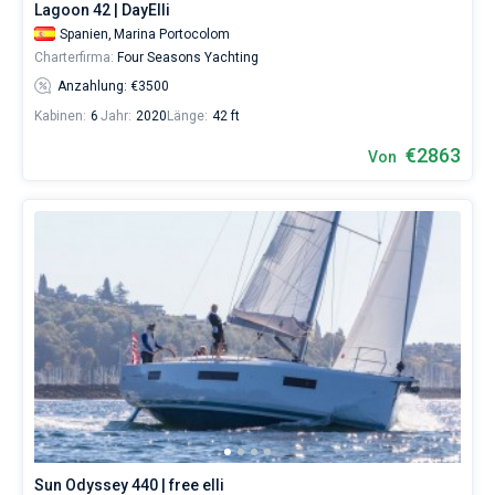
Lagoon 42 | DayElli
Spanien,
Marina Portocolom
Charterfirma:
Four Seasons Yachting
Anzahlung: €3500
Kabinen:
6
Jahr:
2020
Länge:
42 ft
€2863
Von
Sun Odyssey 440 | free elli