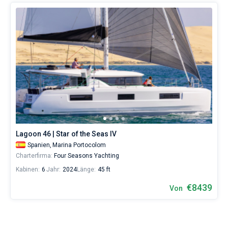
Lagoon 46 | Star of the Seas IV
Spanien,
Marina Portocolom
Charterfirma:
Four Seasons Yachting
Kabinen:
6
Jahr:
2024
Länge:
45 ft
€8439
Von