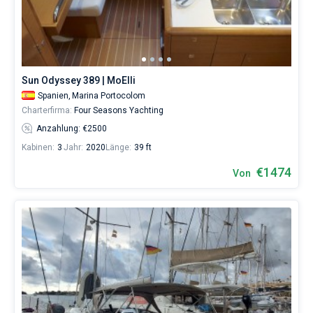
1323€
sowohl
für
Liebhaber
eines
erholsamen
Sun Odyssey 389 | MoElli
Urlaubs
Spanien,
Marina Portocolom
als
auch
Charterfirma:
Four Seasons Yachting
für
Anzahlung: €2500
Segler,
die
Kabinen:
3
Jahr:
2020
Länge:
39 ft
sich
€1474
ihr
Von
Leben
ohne
Segel
nicht
vorstellen.