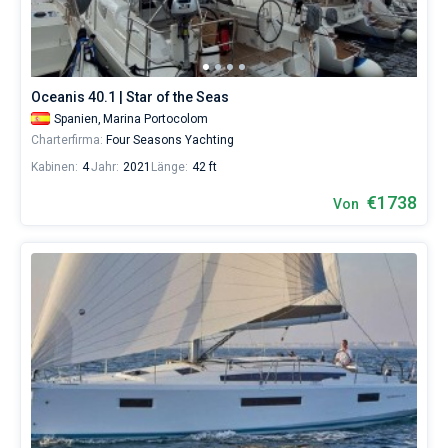
Oceanis 40.1 | Star of the Seas
Spanien,
Marina Portocolom
Charterfirma:
Four Seasons Yachting
Kabinen:
4
Jahr:
2021
Länge:
42 ft
€1738
Von