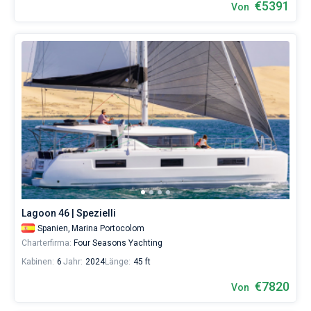
€5391
Von
Lagoon 46 | Spezielli
Spanien,
Marina Portocolom
Charterfirma:
Four Seasons Yachting
Kabinen:
6
Jahr:
2024
Länge:
45 ft
€7820
Von