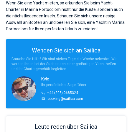
Wenn Sie eine Yacht mieten, so erkunden Sie beim Yacht-
Charter in Marina Portocolom nicht nur die Küste, sondern auch
die nächstliegenden Inseln. Schauen Sie sich unsere riesige
Auswahl an Booten an und beeilen Sie sich, eine Yacht in Marina
Portocolom für Ihren perfekten Urlaub zu mieten!
Wenden Sie sich an Sailica
Brauche Sie Hilfe? Wir sind sieben Tage die Woche nebenbei. Wir
werden Ihnen bei der Suche nach einer großartigen Yacht helfen
und Ihr Chartergeschäft begleiten.
Kyle
Ihr persönlicher Segelführer
+44 (208) 0685324
booking@sailica.com
Leute reden über Sailica