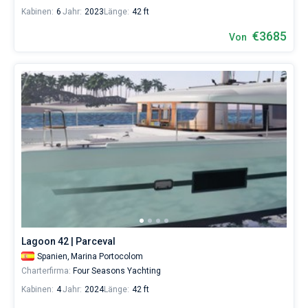
Kabinen:
6
Jahr:
2023
Länge:
42 ft
€3685
Von
Lagoon 42 | Parceval
Spanien,
Marina Portocolom
Charterfirma:
Four Seasons Yachting
Kabinen:
4
Jahr:
2024
Länge:
42 ft