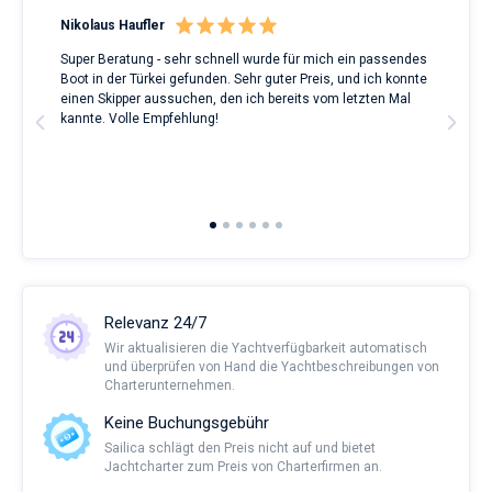
Nikolaus Haufler
Rin
Super Beratung - sehr schnell wurde für mich ein passendes
Full
Boot in der Türkei gefunden. Sehr guter Preis, und ich konnte
a Be
ve.
einen Skipper aussuchen, den ich bereits vom letzten Mal
Grea
t
kannte. Volle Empfehlung!
to t
man
and 
2nd 
Ful
Relevanz 24/7
Wir aktualisieren die Yachtverfügbarkeit automatisch
und überprüfen von Hand die Yachtbeschreibungen von
Charterunternehmen.
Keine Buchungsgebühr
Sailica schlägt den Preis nicht auf und bietet
Jachtcharter zum Preis von Charterfirmen an.