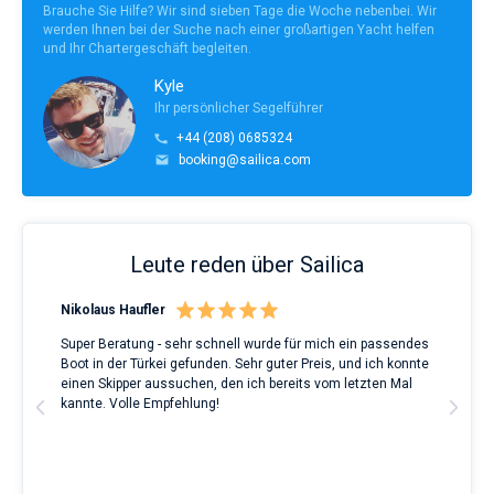
Brauche Sie Hilfe? Wir sind sieben Tage die Woche nebenbei. Wir
für
werden Ihnen bei der Suche nach einer großartigen Yacht helfen
Liebhaber
und Ihr Chartergeschäft begleiten.
eines
erholsamen
Kyle
Urlaubs
Ihr persönlicher Segelführer
als
auch
+44 (208) 0685324
für
booking@sailica.com
Segler,
die
sich
ihr
Leben
Leute reden über Sailica
ohne
Segel
Nikolaus Haufler
Rin
nicht
vorstellen.
Super Beratung - sehr schnell wurde für mich ein passendes
Full
Boot in der Türkei gefunden. Sehr guter Preis, und ich konnte
a Be
ve.
einen Skipper aussuchen, den ich bereits vom letzten Mal
Grea
t
kannte. Volle Empfehlung!
to t
man
and 
2nd 
Ful