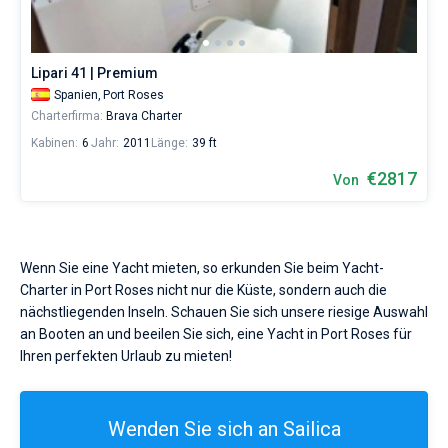
Skipper
wählen,
Bareboat
das
Boot
Lipari 41 | Premium
Kapitan
chartern
Spanien,
Port Roses
und
Charterfirma:
Brava Charter
selbst
Zeige Ergebnisse(2)
verwalten.
Kabinen:
6
Jahr:
2011
Länge:
39 ft
Im
Sailica-
€2817
Von
Katalog
der
Charter-
Yachten
finden
Wenn Sie eine Yacht mieten, so erkunden Sie beim Yacht-
Sie
Charter in Port Roses nicht nur die Küste, sondern auch die
2
nächstliegenden Inseln. Schauen Sie sich unsere riesige Auswahl
-
an Booten an und beeilen Sie sich, eine Yacht in Port Roses für
Angebote
in
Ihren perfekten Urlaub zu mieten!
Port
Roses
von
Wenden Sie sich an Sailica
2014€
sowohl