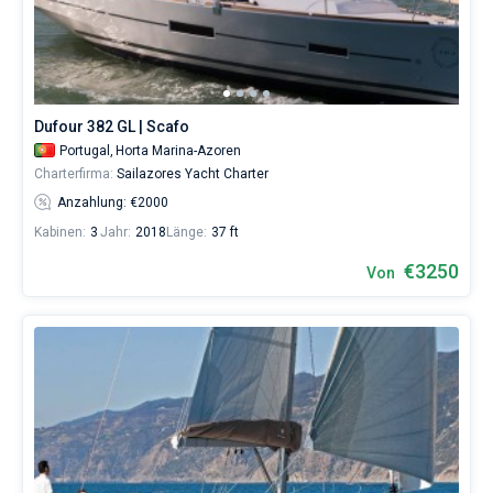
wählen,
das
Bareboat
Boot
chartern
Kapitan
und
selbst
Dufour 382 GL | Scafo
verwalten.
Zeige Ergebnisse(4)
Im
Portugal,
Horta Marina-Azoren
Sailica-
Charterfirma:
Sailazores Yacht Charter
Katalog
Anzahlung: €2000
der
Charter-
Kabinen:
3
Jahr:
2018
Länge:
37 ft
Yachten
€3250
finden
Von
Sie
4
-
Angebote
in
Horta
von
3250€
sowohl
für
Liebhaber