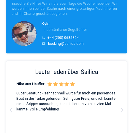
Brauche Sie Hilfe? Wir sind sieben Tage die Woche nebenbei. Wir
werden Ihnen bei der Suche nach einer großartigen Yacht helfen
und Ihr Chartergeschäft begleiten.
Kyle
Ihr persönlicher Segelführer
+44 (208) 0685324
booking@sailica.com
Leute reden über Sailica
Nikolaus Haufler
Rin
Super Beratung - sehr schnell wurde für mich ein passendes
Full
Boot in der Türkei gefunden. Sehr guter Preis, und ich konnte
a Be
ve.
einen Skipper aussuchen, den ich bereits vom letzten Mal
Grea
t
kannte. Volle Empfehlung!
to t
man
and 
2nd 
Ful