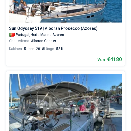
eines
erholsamen
Urlaubs
als
auch
Sun Odyssey 519 | Alboran Prosecco (Azores)
für
Portugal,
Horta Marina-Azoren
Segler,
die
Charterfirma:
Alboran Charter
sich
Kabinen:
5
Jahr:
2018
Länge:
52 ft
ihr
Leben
€4180
Von
ohne
Segel
nicht
vorstellen.
Nahe
Horta
Marina-
Azoren
.