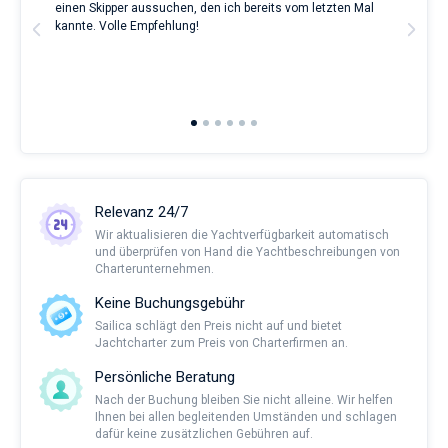
ve.
einen Skipper aussuchen, den ich bereits vom letzten Mal
Grea
eines
t
kannte. Volle Empfehlung!
to t
erholsamen
man
Urlaubs
and 
als
2nd 
auch
Ful
für
Segler,
die
sich
ihr
Leben
Relevanz 24/7
ohne
Segel
Wir aktualisieren die Yachtverfügbarkeit automatisch
nicht
und überprüfen von Hand die Yachtbeschreibungen von
vorstellen.
Charterunternehmen.
Nahe
Keine Buchungsgebühr
Cascais
Sailica schlägt den Preis nicht auf und bietet
Marina
.
Jachtcharter zum Preis von Charterfirmen an.
Persönliche Beratung
Nach der Buchung bleiben Sie nicht alleine. Wir helfen
Ihnen bei allen begleitenden Umständen und schlagen
dafür keine zusätzlichen Gebühren auf.