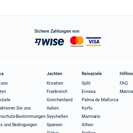
Sichere Zahlungen von
ca
Jachten
Reiseziele
Hilfrei
 uns
Kroatien
Split
FAQ
ten
Frankreich
Eivissa
Marin
eziele
Griechenland
Palma de Mallorca
aktieren Sie uns
Italien
Korfu
nschutz-Bestimmungen
Seychellen
Marmaris
s und Bedingungen
Spanien
Athen