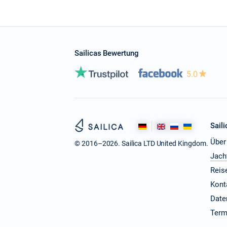
Sailicas Bewertung
5.0
Saili
Über
© 2016–2026. Sailica LTD United Kingdom.
Jach
Reis
Kont
Date
Term