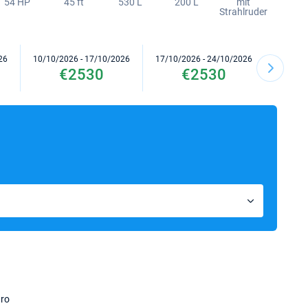
54 HP
45 ft
530 L
200 L
mit
Strahlruder
26
10/10/2026 - 17/10/2026
17/10/2026 - 24/10/2026
24/10/2
€2530
€2530
ro