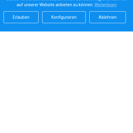
auf unserer Website anbieten zu können.
Weiterlesen
Erlauben
Konfigurieren
Ablehnen
Sailicas Bewertung
5.0
Sichere Zahlungen von