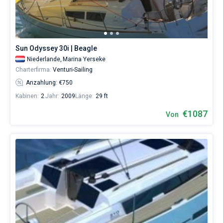
eines
erholsamen
Urlaubs
als
auch
Sun Odyssey 30i | Beagle
für
Niederlande,
Marina Yerseke
Segler,
die
Charterfirma:
Venturi-Sailing
sich
Anzahlung: €750
ihr
Leben
Kabinen:
2
Jahr:
2009
Länge:
29 ft
ohne
€1087
Segel
Von
nicht
vorstellen.
Nahe
Marina
Yerseke
.