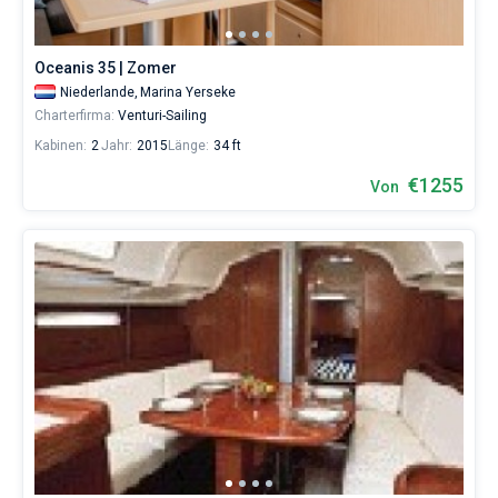
Oceanis 35 | Zomer
Niederlande,
Marina Yerseke
Charterfirma:
Venturi-Sailing
Kabinen:
2
Jahr:
2015
Länge:
34 ft
€1255
Von