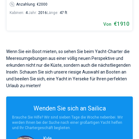
Anzahlung: €2000
Kabinen:
4
Jahr:
2016
Länge:
47 ft
€1910
Von
Wenn Sie ein Boot mieten, so sehen Sie beim Yacht-Charter die
Meeresumgebungen aus einer völlig neuen Perspektive und
erkunden nicht nur die Küste, sondern auch die nächstliegenden
Inseln. Schauen Sie sich unsere riesige Auswahl an Booten an
und beeilen Sie sich, eine Yacht in Yerseke für Ihren perfekten
Urlaub zu mieten!
Wenden Sie sich an Sailica
Brauche Sie Hilfe? Wir sind sieben Tage die Woche nebenbei. Wir
werden Ihnen bei der Suche nach einer großartigen Yacht helfen
und Ihr Chartergeschäft begleiten.
Kyle