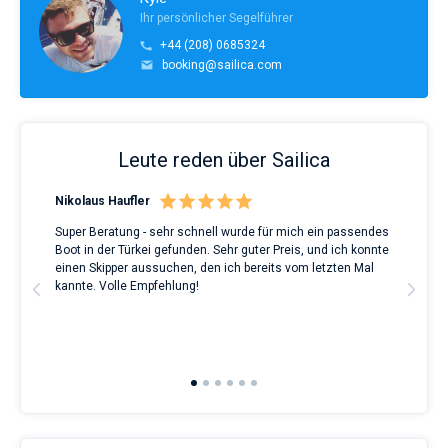
Ihr persönlicher Segelführer
+44 (208) 0685324
booking@sailica.com
Leute reden über Sailica
Nikolaus Haufler
Rin
Super Beratung - sehr schnell wurde für mich ein passendes
Full
Boot in der Türkei gefunden. Sehr guter Preis, und ich konnte
a Be
ve.
einen Skipper aussuchen, den ich bereits vom letzten Mal
Grea
t
kannte. Volle Empfehlung!
to t
man
and 
2nd 
Ful