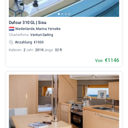
Dufour 310 GL | Sisu
Niederlande,
Marina Yerseke
Charterfirma:
Venturi-Sailing
Anzahlung: €1000
Kabinen:
2
Jahr:
2019
Länge:
32 ft
€1146
Von