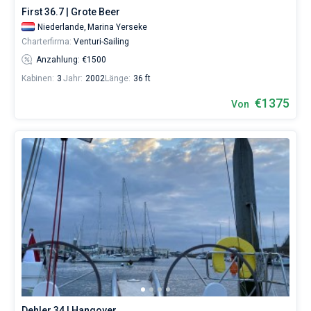
First 36.7 | Grote Beer
Niederlande,
Marina Yerseke
Charterfirma:
Venturi-Sailing
Anzahlung: €1500
Kabinen:
3
Jahr:
2002
Länge:
36 ft
€1375
Von
Dehler 34 | Hangover