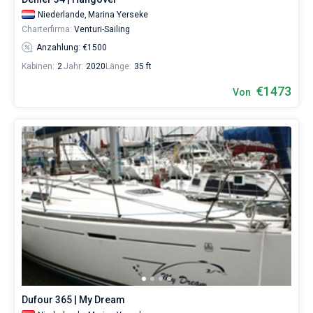
Niederlande,
Marina Yerseke
Charterfirma:
Venturi-Sailing
Anzahlung: €1500
Kabinen:
2
Jahr:
2020
Länge:
35 ft
€1473
Von
Dufour 365 | My Dream