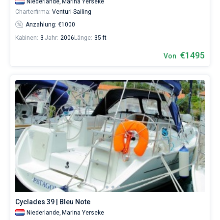
Niederlande,
Marina Yerseke
Charterfirma:
Venturi-Sailing
Anzahlung: €1000
Kabinen:
3
Jahr:
2006
Länge:
35 ft
€1495
Von
Cyclades 39 | Bleu Note
Niederlande,
Marina Yerseke