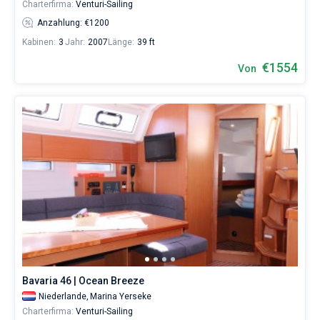
Charterfirma:
Venturi-Sailing
Anzahlung: €1200
Kabinen:
3
Jahr:
2007
Länge:
39 ft
€1554
Von
Bavaria 46 | Ocean Breeze
Niederlande,
Marina Yerseke
Charterfirma:
Venturi-Sailing