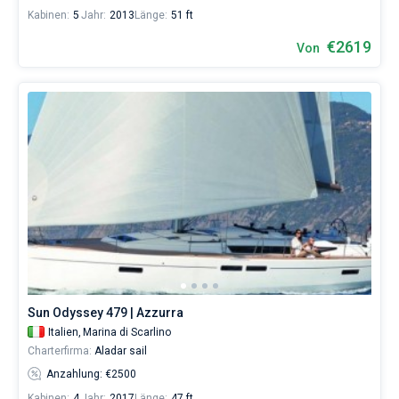
Kabinen:
5
Jahr:
2013
Länge:
51 ft
€2619
Von
Sun Odyssey 479 | Azzurra
Italien,
Marina di Scarlino
Charterfirma:
Aladar sail
Anzahlung: €2500
Kabinen:
4
Jahr:
2017
Länge:
47 ft