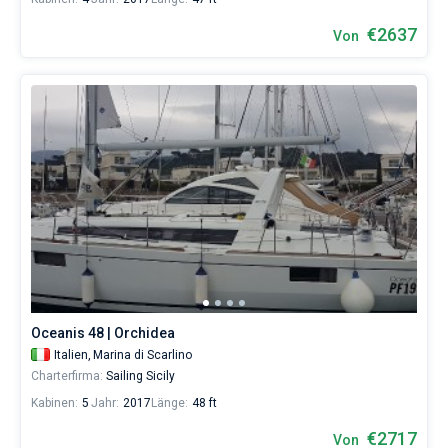
€2637
Von
Oceanis 48 | Orchidea
Italien,
Marina di Scarlino
Charterfirma:
Sailing Sicily
Kabinen:
5
Jahr:
2017
Länge:
48 ft
€2717
Von