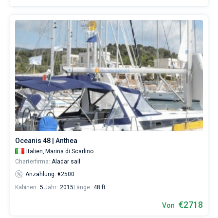
Oceanis 48 | Anthea
Italien,
Marina di Scarlino
Charterfirma:
Aladar sail
Anzahlung: €2500
Kabinen:
5
Jahr:
2015
Länge:
48 ft
€2718
Von