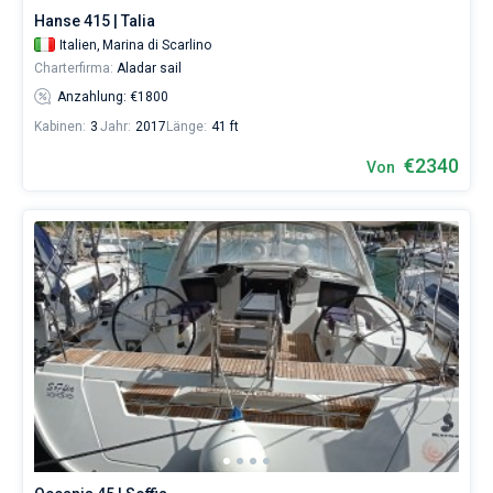
Hanse 415 | Talia
Italien,
Marina di Scarlino
Charterfirma:
Aladar sail
Anzahlung: €1800
Kabinen:
3
Jahr:
2017
Länge:
41 ft
€2340
Von