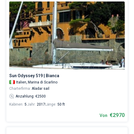
Sun Odyssey 519 | Bianca
Italien,
Marina di Scarlino
Charterfirma:
Aladar sail
Anzahlung: €2500
Kabinen:
5
Jahr:
2017
Länge:
50 ft
€2970
Von