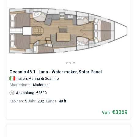
Oceanis 46.1 | Luna - Water maker, Solar Panel
Italien,
Marina di Scarlino
Charterfirma:
Aladar sail
Anzahlung: €2500
Kabinen:
5
Jahr:
2021
Länge:
48 ft
€3069
Von