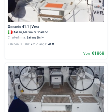
Marina
di
Bareboat
Scarlino
ohne
Kapitan
Skipper
wählen,
Oceanis 41.1 | Vera
das
Zeige Ergebnisse(24)
Italien,
Marina di Scarlino
Boot
Charterfirma:
Sailing Sicily
chartern
und
Kabinen:
3
Jahr:
2017
Länge:
41 ft
selbst
verwalten.
€1868
Von
Im
Sailica-
Katalog
der
Charter-
Yachten
finden
Sie
24
-
Angebote
in
Marina