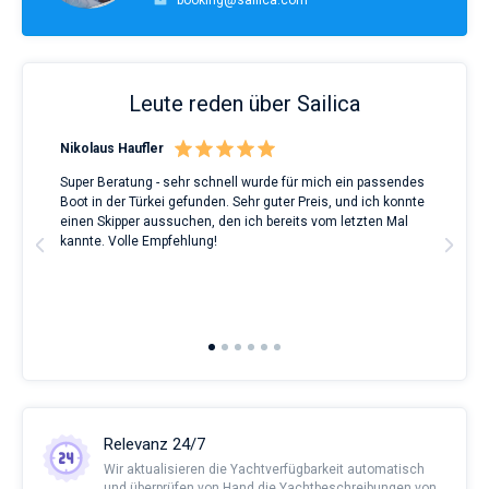
booking@sailica.com
Leute reden über Sailica
Nikolaus Haufler
Rin
Super Beratung - sehr schnell wurde für mich ein passendes
Full
Boot in der Türkei gefunden. Sehr guter Preis, und ich konnte
a Be
ve.
einen Skipper aussuchen, den ich bereits vom letzten Mal
Grea
t
kannte. Volle Empfehlung!
to t
man
and 
2nd 
Ful
Relevanz 24/7
Wir aktualisieren die Yachtverfügbarkeit automatisch
und überprüfen von Hand die Yachtbeschreibungen von