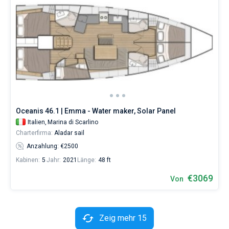
Oceanis 46.1 | Emma - Water maker, Solar Panel
Italien,
Marina di Scarlino
Charterfirma:
Aladar sail
Anzahlung: €2500
Kabinen:
5
Jahr:
2021
Länge:
48 ft
€3069
Von
Zeig mehr 15