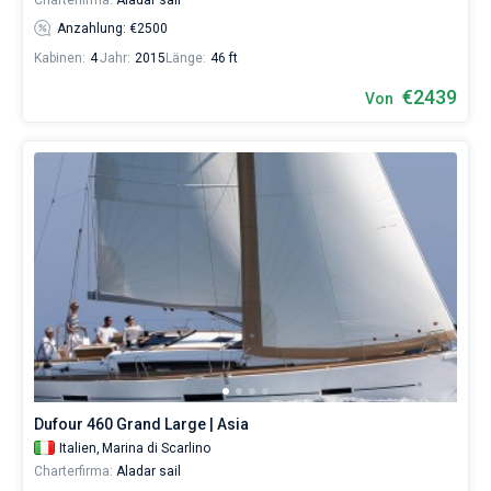
Charterfirma:
Aladar sail
Anzahlung: €2500
Kabinen:
4
Jahr:
2015
Länge:
46 ft
€2439
Von
Dufour 460 Grand Large | Asia
Italien,
Marina di Scarlino
Charterfirma:
Aladar sail