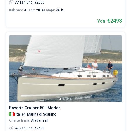
Anzahlung: €2500
Kabinen:
4
Jahr:
2016
Länge:
46 ft
€2493
Von
Bavaria Cruiser 50 | Aladar
Italien,
Marina di Scarlino
Charterfirma:
Aladar sail
Anzahlung: €2500