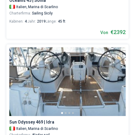
Oceanis 45 | Soffia
Italien,
Marina di Scarlino
Charterfirma:
Sailing Sicily
Kabinen:
4
Jahr:
2019
Länge:
45 ft
€2392
Von
Sun Odyssey 469 | Idra
Italien,
Marina di Scarlino