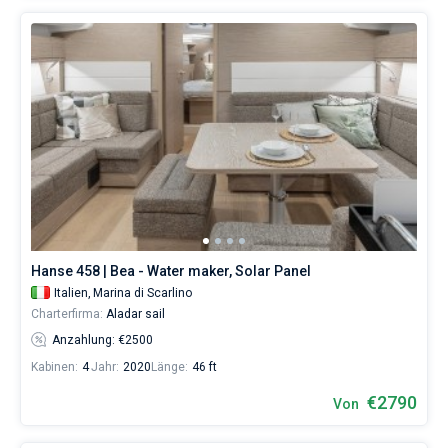
Hanse 458 | Bea - Water maker, Solar Panel
Italien,
Marina di Scarlino
Charterfirma:
Aladar sail
Anzahlung: €2500
Kabinen:
4
Jahr:
2020
Länge:
46 ft
€2790
Von