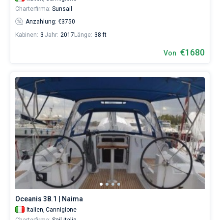
Charterfirma:
Sunsail
Anzahlung: €3750
Kabinen:
3
Jahr:
2017
Länge:
38 ft
€1680
Von
Oceanis 38.1 | Naima
Italien,
Cannigione