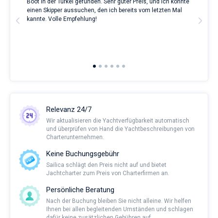
Boot in der Türkei gefunden. Sehr guter Preis, und ich konnte
a Be
ve.
einen Skipper aussuchen, den ich bereits vom letzten Mal
Grea
t
kannte. Volle Empfehlung!
to t
man
and 
2nd 
Ful
Relevanz 24/7
Wir aktualisieren die Yachtverfügbarkeit automatisch
und überprüfen von Hand die Yachtbeschreibungen von
Charterunternehmen.
Keine Buchungsgebühr
Sailica schlägt den Preis nicht auf und bietet
Jachtcharter zum Preis von Charterfirmen an.
Persönliche Beratung
Nach der Buchung bleiben Sie nicht alleine. Wir helfen
Ihnen bei allen begleitenden Umständen und schlagen
dafür keine zusätzlichen Gebühren auf.