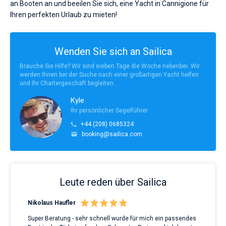
an Booten an und beeilen Sie sich, eine Yacht in Cannigione für
Ihren perfekten Urlaub zu mieten!
Wenden Sie sich an Sailica
Brauche Sie Hilfe? Wir sind sieben Tage die Woche nebenbei. Wir
werden Ihnen bei der Suche nach einer großartigen Yacht helfen
und Ihr Chartergeschäft begleiten.
Kyle
Ihr persönlicher Segelführer
+44 (208) 0685324
booking@sailica.com
Leute reden über Sailica
Nikolaus Haufler
Rin
Super Beratung - sehr schnell wurde für mich ein passendes
Full