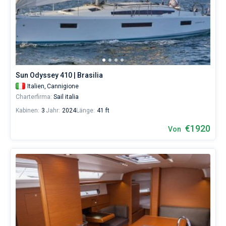
Sun Odyssey 410 | Brasilia
Italien,
Cannigione
Charterfirma:
Sail italia
Kabinen:
3
Jahr:
2024
Länge:
41 ft
€1920
Von