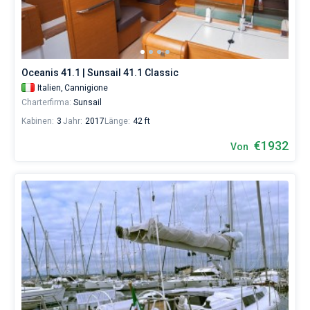
Oceanis 41.1 | Sunsail 41.1 Classic
Italien,
Cannigione
Charterfirma:
Sunsail
Kabinen:
3
Jahr:
2017
Länge:
42 ft
€1932
Von