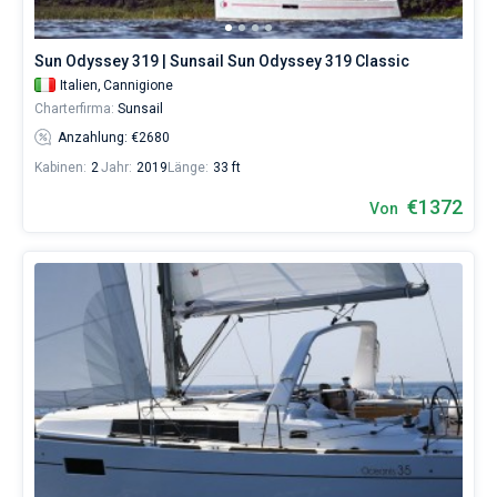
Boot
chartern
Bareboat
und
Sun Odyssey 319 | Sunsail Sun Odyssey 319 Classic
selbst
Kapitan
Italien,
Cannigione
verwalten.
Charterfirma:
Sunsail
Im
Sailica-
Anzahlung: €2680
Zeige Ergebnisse(82)
Katalog
Kabinen:
2
Jahr:
2019
Länge:
33 ft
der
Charter-
€1372
Von
Yachten
finden
Sie
82
-
Angebote
in
Cannigione
von
1360€
sowohl
für
Liebhaber
eines
erholsamen