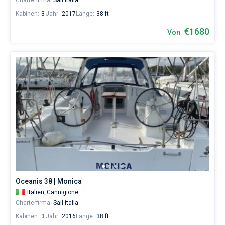
Charterfirma:
Sail italia
Kabinen:
3
Jahr:
2017
Länge:
38 ft
€1680
Von
Oceanis 38 | Monica
Italien,
Cannigione
Charterfirma:
Sail italia
Kabinen:
3
Jahr:
2016
Länge:
38 ft