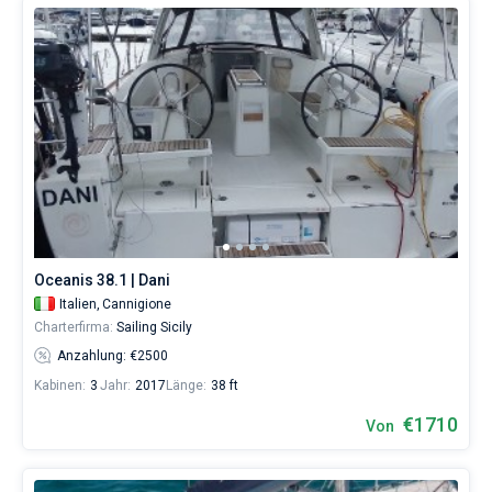
Oceanis 38.1 | Dani
Italien,
Cannigione
Charterfirma:
Sailing Sicily
Anzahlung: €2500
Kabinen:
3
Jahr:
2017
Länge:
38 ft
€1710
Von