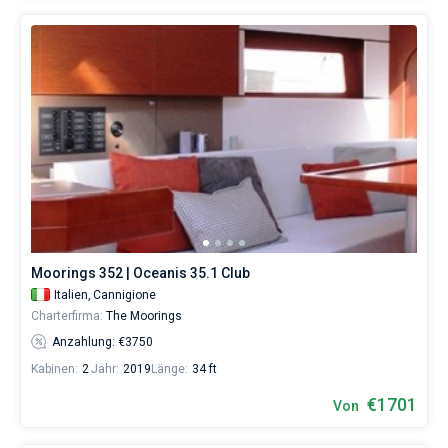
Moorings 352 | Oceanis 35.1 Club
Italien,
Cannigione
Charterfirma:
The Moorings
Anzahlung: €3750
Kabinen:
2
Jahr:
2019
Länge:
34 ft
€1701
Von