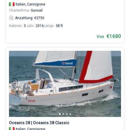
Italien,
Cannigione
Charterfirma:
Sunsail
Anzahlung: €3750
Kabinen:
3
Jahr:
2016
Länge:
38 ft
€1680
Von
Oceanis 38 | Oceanis 38 Classic
Italien,
Cannigione