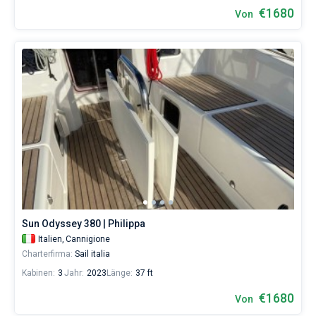
€1680
Von
Sun Odyssey 380 | Philippa
Italien,
Cannigione
Charterfirma:
Sail italia
Kabinen:
3
Jahr:
2023
Länge:
37 ft
€1680
Von