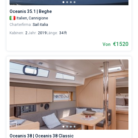
Urlaubs
als
Oceanis 35.1 | Beghe
auch
Italien,
Cannigione
für
Charterfirma:
Sail italia
Segler,
die
Kabinen:
2
Jahr:
2019
Länge:
34 ft
sich
€1520
ihr
Von
Leben
ohne
Segel
nicht
vorstellen.
Oceanis 38 | Oceanis 38 Classic