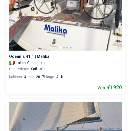
Oceanis 41.1 | Malika
Italien,
Cannigione
Charterfirma:
Sail italia
Kabinen:
3
Jahr:
2017
Länge:
41 ft
€1920
Von