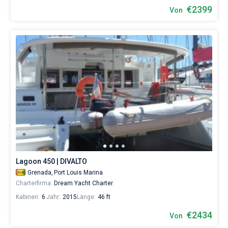
€2399
Von
Lagoon 450 | DIVALTO
Grenada,
Port Louis Marina
Charterfirma:
Dream Yacht Charter
Kabinen:
6
Jahr:
2015
Länge:
46 ft
€2434
Von