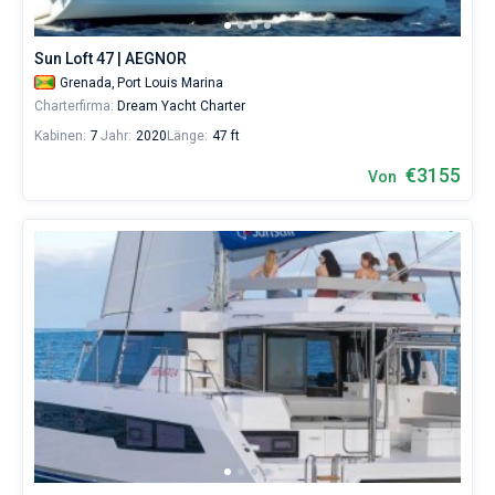
Sun Loft 47 | AEGNOR
Grenada,
Port Louis Marina
Charterfirma:
Dream Yacht Charter
Kabinen:
7
Jahr:
2020
Länge:
47 ft
€3155
Von