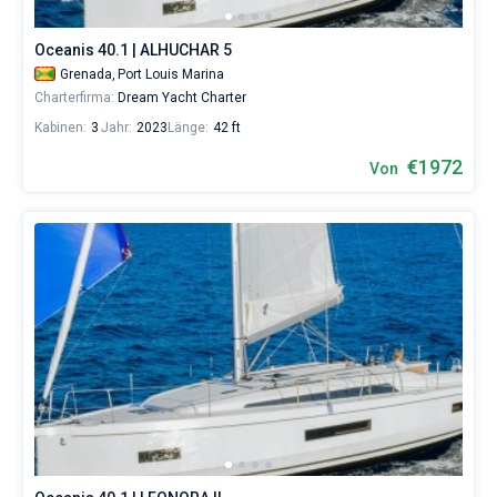
sowohl
für
Oceanis 40.1 | ALHUCHAR 5
Liebhaber
eines
Grenada,
Port Louis Marina
erholsamen
Charterfirma:
Dream Yacht Charter
Urlaubs
Kabinen:
3
Jahr:
2023
Länge:
42 ft
als
auch
€1972
Von
für
Segler,
die
sich
ihr
Leben
ohne
Segel
nicht
vorstellen.
Nahe
Port
Louis
Marina
,
Grenada
Yacht