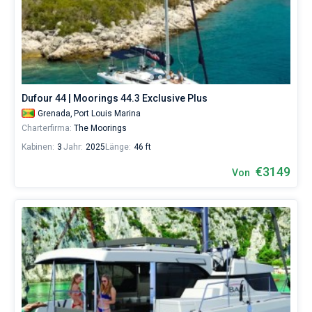
Dufour 44 | Moorings 44.3 Exclusive Plus
Grenada,
Port Louis Marina
Charterfirma:
The Moorings
Kabinen:
3
Jahr:
2025
Länge:
46 ft
€3149
Von