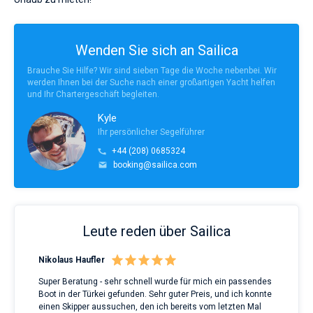
Wenden Sie sich an Sailica
Brauche Sie Hilfe? Wir sind sieben Tage die Woche nebenbei. Wir
werden Ihnen bei der Suche nach einer großartigen Yacht helfen
und Ihr Chartergeschäft begleiten.
Kyle
Ihr persönlicher Segelführer
+44 (208) 0685324
booking@sailica.com
Leute reden über Sailica
Nikolaus Haufler
Rin
Super Beratung - sehr schnell wurde für mich ein passendes
Full
Boot in der Türkei gefunden. Sehr guter Preis, und ich konnte
a Be
ve.
einen Skipper aussuchen, den ich bereits vom letzten Mal
Grea