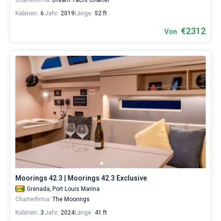
Charterfirma:
Dream Yacht Charter
Kabinen:
6
Jahr:
2019
Länge:
52 ft
€2312
Von
Moorings 42.3 | Moorings 42.3 Exclusive
Grenada,
Port Louis Marina
Charterfirma:
The Moorings
Kabinen:
3
Jahr:
2024
Länge:
41 ft