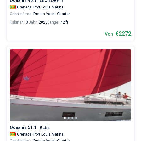
Oceanis 40.1 | LEONORA II
Club
.
Grenada,
Port Louis Marina
Charterfirma:
Dream Yacht Charter
Kabinen:
3
Jahr:
2023
Länge:
42 ft
€2272
Von
Oceanis 51.1 | KLEE
Grenada,
Port Louis Marina