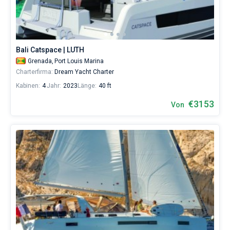
Bali Catspace | LUTH
Grenada,
Port Louis Marina
Charterfirma:
Dream Yacht Charter
Kabinen:
4
Jahr:
2023
Länge:
40 ft
€3153
Von