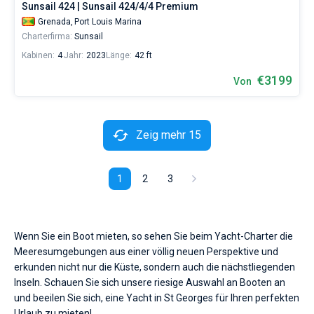
Sunsail 424 | Sunsail 424/4/4 Premium
Grenada,
Port Louis Marina
Charterfirma:
Sunsail
Kabinen:
4
Jahr:
2023
Länge:
42 ft
€3199
Von
Zeig mehr 15
1
2
3
Wenn Sie ein Boot mieten, so sehen Sie beim Yacht-Charter die
Meeresumgebungen aus einer völlig neuen Perspektive und
erkunden nicht nur die Küste, sondern auch die nächstliegenden
Inseln. Schauen Sie sich unsere riesige Auswahl an Booten an
und beeilen Sie sich, eine Yacht in St Georges für Ihren perfekten
Urlaub zu mieten!