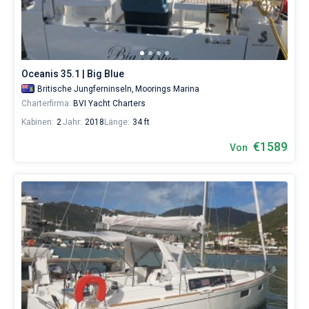
Town
ohne
Bareboat
Skipper
wählen,
Kapitan
das
Boot
Oceanis 35.1 | Big Blue
chartern
Zeige Ergebnisse(321)
Britische Jungferninseln,
Moorings Marina
und
Charterfirma:
BVI Yacht Charters
selbst
verwalten.
Kabinen:
2
Jahr:
2018
Länge:
34 ft
Im
Sailica-
€1589
Von
Katalog
der
Charter-
Yachten
finden
Sie
321
-
Angebote
in
Road
Town
von