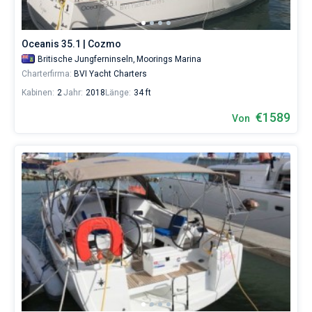
1440€
sowohl
für
Oceanis 35.1 | Cozmo
Liebhaber
eines
Britische Jungferninseln,
Moorings Marina
erholsamen
Charterfirma:
BVI Yacht Charters
Urlaubs
Kabinen:
2
Jahr:
2018
Länge:
34 ft
als
auch
€1589
Von
für
Segler,
die
sich
ihr
Leben
ohne
Segel
nicht
vorstellen.
Nahe
Moorings
Marina
,
Village
Cay