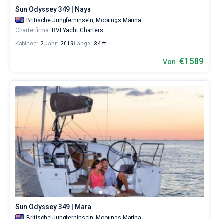
Marina
,
Sun Odyssey 349 | Naya
Fort
Britische Jungferninseln,
Moorings Marina
Burt
Charterfirma:
BVI Yacht Charters
Marina
.
Kabinen:
2
Jahr:
2019
Länge:
34 ft
€1589
Von
Sun Odyssey 349 | Mara
Britische Jungferninseln,
Moorings Marina