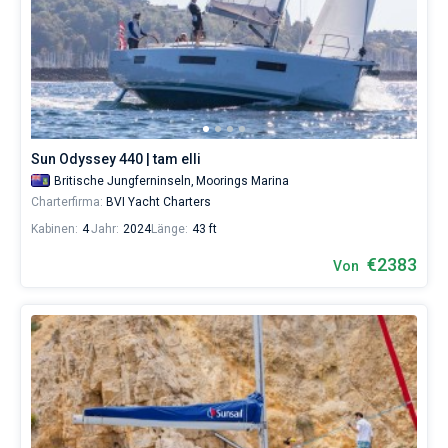
Sun Odyssey 440 | tam elli
Britische Jungferninseln,
Moorings Marina
Charterfirma:
BVI Yacht Charters
Kabinen:
4
Jahr:
2024
Länge:
43 ft
€2383
Von