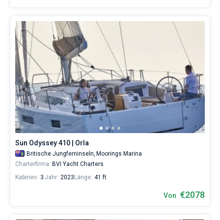
Sun Odyssey 410 | Orla
Britische Jungferninseln,
Moorings Marina
Charterfirma:
BVI Yacht Charters
Kabinen:
3
Jahr:
2023
Länge:
41 ft
€2078
Von