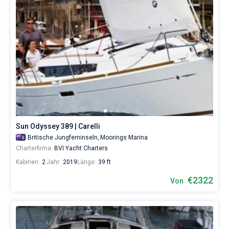
Sun Odyssey 389 | Carelli
Britische Jungferninseln,
Moorings Marina
Charterfirma:
BVI Yacht Charters
Kabinen:
2
Jahr:
2019
Länge:
39 ft
€2322
Von