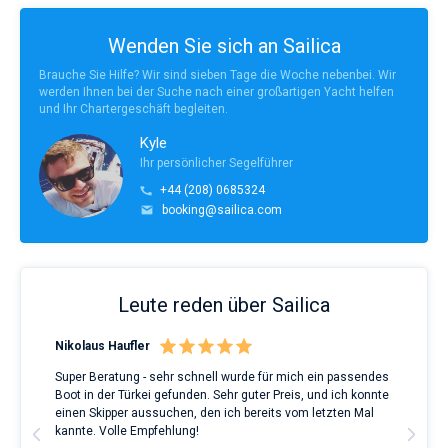
Wenden Sie sich an Sailica
Brauche Sie Hilfe? Wir sind sieben Tage die Woche nebenbei. Wir
werden Ihnen bei der Suche nach einer großartigen Yacht helfen
und Ihr Chartergeschäft begleiten.
Kyle
Ihr persönlicher Segelführer
+44 (208) 0685324
booking@sailica.com
Leute reden über Sailica
Nikolaus Haufler
Rin
Super Beratung - sehr schnell wurde für mich ein passendes
Full
Boot in der Türkei gefunden. Sehr guter Preis, und ich konnte
a Be
ve.
einen Skipper aussuchen, den ich bereits vom letzten Mal
Grea
t
kannte. Volle Empfehlung!
to t