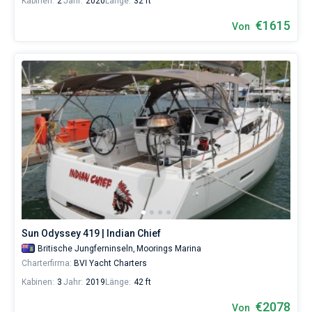
Kabinen:
2
Jahr:
2020
Länge:
32 ft
€1615
Von
Sun Odyssey 419 | Indian Chief
Britische Jungferninseln,
Moorings Marina
Charterfirma:
BVI Yacht Charters
Kabinen:
3
Jahr:
2019
Länge:
42 ft
€2078
Von