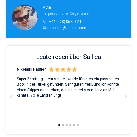
Kyle
Ihr persönlicher Segelführer
+44 (208) 0685324
booking@sailica.com
Leute reden über Sailica
Nikolaus Haufler
Rin
Super Beratung - sehr schnell wurde für mich ein passendes
Full
Boot in der Türkei gefunden. Sehr guter Preis, und ich konnte
a Be
ve.
einen Skipper aussuchen, den ich bereits vom letzten Mal
Grea
t
kannte. Volle Empfehlung!
to t
man
and 
2nd 
Ful