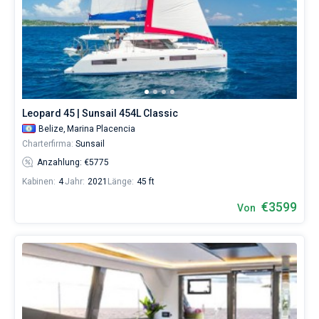
Leopard 45 | Sunsail 454L Classic
Belize,
Marina Placencia
Charterfirma:
Sunsail
Anzahlung: €5775
Kabinen:
4
Jahr:
2021
Länge:
45 ft
€3599
Von