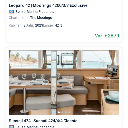
Leopard 42 | Moorings 4200/3/3 Exclusive
Belize,
Marina Placencia
Charterfirma:
The Moorings
Kabinen:
3
Jahr:
2023
Länge:
42 ft
€2879
Von
Sunsail 424 | Sunsail 424/4/4 Classic
Belize,
Marina Placencia