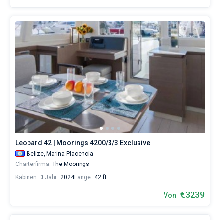
Leopard 42 | Moorings 4200/3/3 Exclusive
Belize,
Marina Placencia
Charterfirma:
The Moorings
Kabinen:
3
Jahr:
2024
Länge:
42 ft
€3239
Von