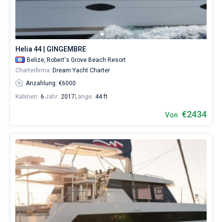
Seychellen
Ibiza
Marina Baotic
Dufour
Lagoon 46
Bavaria Cruiser 46
zu
Marinas
Eine Woche vor und nach dem ausgewählten Datu
planen.
Britische Jungferninseln
Athen
Marina Mandalina
Elan
Lagoon 50
Bavaria Cruiser 51
Sie
Zadar
Zwei Wochen vor und nach dem ausgewählten Da
Über uns
können
eine
Martinique
Lefkada
Marina Kornati
Hanse
Bali Catspace
Oceanis 40.1
Split
Athen
Helia 44 | GINGEMBRE
Yacht
FAQ
buchen
Belize,
Robert's Grove Beach Resort
Bahamas
Korfu
Marina Kastela
Excess
Bali 4.2
Oceanis 46.1
Dubrovnik
Lefkada
Mallorca
und
Charterfirma:
Dream Yacht Charter
FREE
eine
Kostenvoranschlag gratis
Anzahlung: €6000
Crew
Region Mugla
ACI Dubrovnik
Lagoon
Bali 4.6
Oceanis 51.1
Biograd
Korfu
Ibiza
Azoren
(einen
Kabinen:
6
Jahr:
2017
Länge:
44 ft
Skipper/eine
Kontaktdaten
Veruda
Bali
Bali 5.4
Jeanneau 54
Volos
Gran Canaria
Madeira
Sizilien
Hostess/einen
€2434
Von
Koch)
mieten
Fountaine Pajot
Astrea 42
Sun Odyssey 440
+44 (208) 0685324
Lavrion
Kanarischen Inseln
Sardinien
Marmaris
oder
den
Leopard
Excess 11
Sun Odyssey 410
Teneriffa
Salerno
Gocek
Bahamas
booking@sailica.com
Bareboat-
Yachtcharter-
Service
Dufour 46 GL
Balearen
Neapel
Fethiye
Britische Jungferninseln
in
der
Amalfi
Bodrum
Martinique
Belize
ohne
Skipper
St Lucia