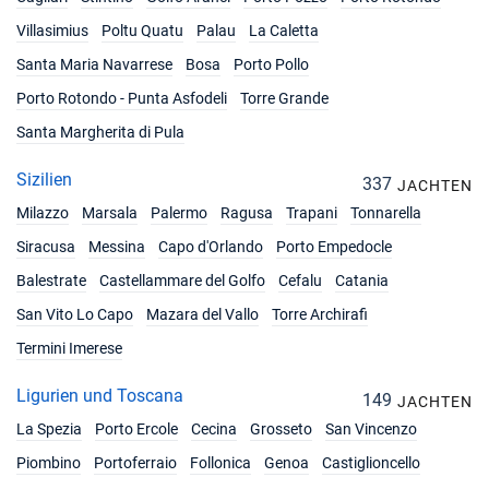
Villasimius
Poltu Quatu
Palau
La Caletta
Santa Maria Navarrese
Bosa
Porto Pollo
Porto Rotondo - Punta Asfodeli
Torre Grande
Santa Margherita di Pula
Sizilien
337
JACHTEN
Milazzo
Marsala
Palermo
Ragusa
Trapani
Tonnarella
Siracusa
Messina
Capo d'Orlando
Porto Empedocle
Balestrate
Castellammare del Golfo
Cefalu
Catania
San Vito Lo Capo
Mazara del Vallo
Torre Archirafi
Termini Imerese
Ligurien und Toscana
149
JACHTEN
La Spezia
Porto Ercole
Cecina
Grosseto
San Vincenzo
Piombino
Portoferraio
Follonica
Genoa
Castiglioncello