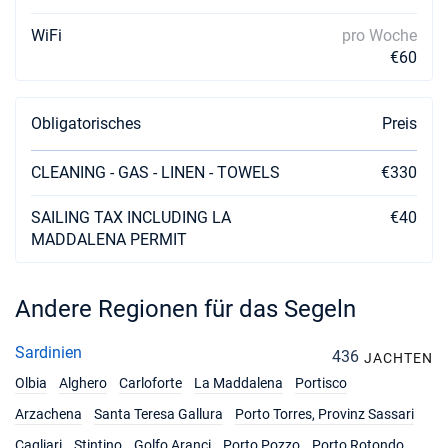
WiFi
pro Woche
€60
Obligatorisches
Preis
CLEANING - GAS - LINEN - TOWELS
€330
SAILING TAX INCLUDING LA
€40
MADDALENA PERMIT
Andere Regionen für das Segeln
Sardinien
436
JACHTEN
Olbia
Alghero
Carloforte
La Maddalena
Portisco
Arzachena
Santa Teresa Gallura
Porto Torres, Provinz Sassari
Cagliari
Stintino
Golfo Aranci
Porto Pozzo
Porto Rotondo