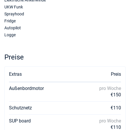
Elektrische Ankerwinde
UKW Funk
Sprayhood
Fridge
Autopilot
Logge
Preise
Extras
Preis
Außenbordmotor
pro Woche
€150
Schutznetz
€110
SUP board
pro Woche
€110