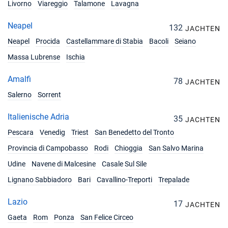
Livorno
Viareggio
Talamone
Lavagna
Neapel
132
JACHTEN
Neapel
Procida
Castellammare di Stabia
Bacoli
Seiano
Massa Lubrense
Ischia
Amalfi
78
JACHTEN
Salerno
Sorrent
Italienische Adria
35
JACHTEN
Pescara
Venedig
Triest
San Benedetto del Tronto
Provincia di Campobasso
Rodi
Chioggia
San Salvo Marina
Udine
Navene di Malcesine
Casale Sul Sile
Lignano Sabbiadoro
Bari
Cavallino-Treporti
Trepalade
Lazio
17
JACHTEN
Gaeta
Rom
Ponza
San Felice Circeo