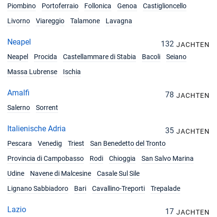
Piombino
Portoferraio
Follonica
Genoa
Castiglioncello
Livorno
Viareggio
Talamone
Lavagna
Neapel
132
JACHTEN
Neapel
Procida
Castellammare di Stabia
Bacoli
Seiano
Massa Lubrense
Ischia
Amalfi
78
JACHTEN
Salerno
Sorrent
Italienische Adria
35
JACHTEN
Pescara
Venedig
Triest
San Benedetto del Tronto
Provincia di Campobasso
Rodi
Chioggia
San Salvo Marina
Udine
Navene di Malcesine
Casale Sul Sile
Lignano Sabbiadoro
Bari
Cavallino-Treporti
Trepalade
Lazio
17
JACHTEN