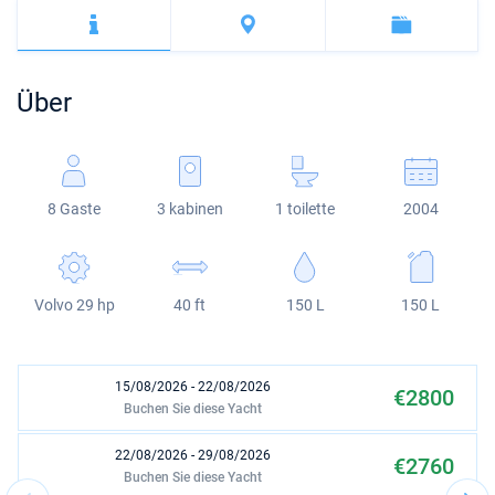
Bahamas
Korfu
Marina Kastela
Excess
Bali 4.2
Oceanis 46.1
Amalfi
Bodrum
Martinique
Region Mugla
ACI Dubrovnik
Lagoon
Bali 4.6
Oceanis 51.1
St Lucia
Über
Veruda
Bali
Bali 5.4
Jeanneau 54
Fountaine Pajot
Astrea 42
Sun Odyssey 440
8 Gaste
3 kabinen
1 toilette
2004
Leopard
Excess 11
Sun Odyssey 410
Dufour 46 GL
Volvo 29 hp
40 ft
150 L
150 L
15/08/2026 - 22/08/2026
€2800
Buchen Sie diese Yacht
22/08/2026 - 29/08/2026
€2760
Buchen Sie diese Yacht