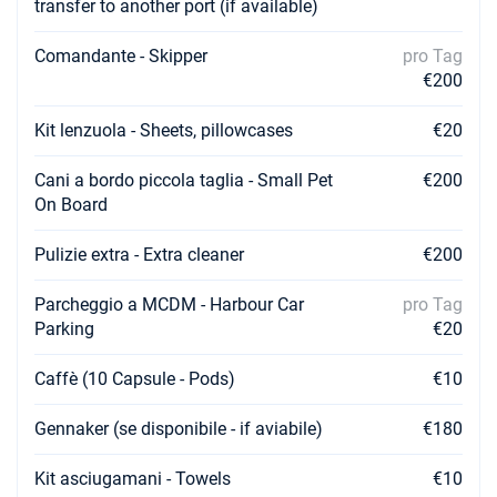
transfer to another port (if available)
€1960
Buchen Sie diese Yacht
Comandante - Skipper
pro Tag
€200
Kit lenzuola - Sheets, pillowcases
€20
Cani a bordo piccola taglia - Small Pet
€200
On Board
Pulizie extra - Extra cleaner
€200
Parcheggio a MCDM - Harbour Car
pro Tag
Parking
€20
Caffè (10 Capsule - Pods)
€10
Gennaker (se disponibile - if aviabile)
€180
Kit asciugamani - Towels
€10