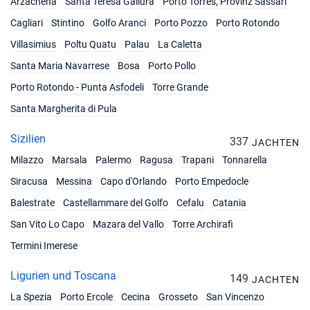
Arzachena
Santa Teresa Gallura
Porto Torres, Provinz Sassari
Cagliari
Stintino
Golfo Aranci
Porto Pozzo
Porto Rotondo
Villasimius
Poltu Quatu
Palau
La Caletta
Santa Maria Navarrese
Bosa
Porto Pollo
Porto Rotondo - Punta Asfodeli
Torre Grande
Santa Margherita di Pula
Sizilien
337
JACHTEN
Milazzo
Marsala
Palermo
Ragusa
Trapani
Tonnarella
Siracusa
Messina
Capo d'Orlando
Porto Empedocle
Balestrate
Castellammare del Golfo
Cefalu
Catania
San Vito Lo Capo
Mazara del Vallo
Torre Archirafi
Termini Imerese
Ligurien und Toscana
149
JACHTEN
La Spezia
Porto Ercole
Cecina
Grosseto
San Vincenzo