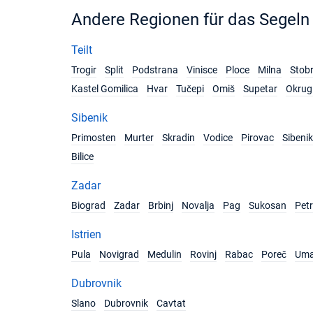
Andere Regionen für das Segeln
Teilt
Trogir
Split
Podstrana
Vinisce
Ploce
Milna
Stob
Kastel Gomilica
Hvar
Tučepi
Omiš
Supetar
Okrug 
Sibenik
Primosten
Murter
Skradin
Vodice
Pirovac
Sibenik
Bilice
Zadar
Biograd
Zadar
Brbinj
Novalja
Pag
Sukosan
Pet
Istrien
Pula
Novigrad
Medulin
Rovinj
Rabac
Poreč
Um
Dubrovnik
Slano
Dubrovnik
Cavtat