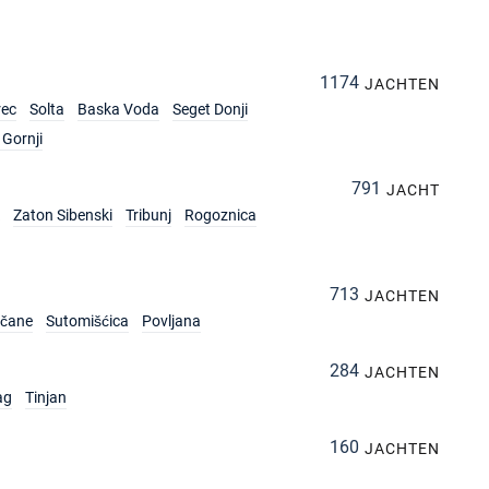
1174
JACHTEN
rec
Solta
Baska Voda
Seget Donji
Gornji
791
JACHT
Zaton Sibenski
Tribunj
Rogoznica
713
JACHTEN
rčane
Sutomišćica
Povljana
284
JACHTEN
ag
Tinjan
160
JACHTEN