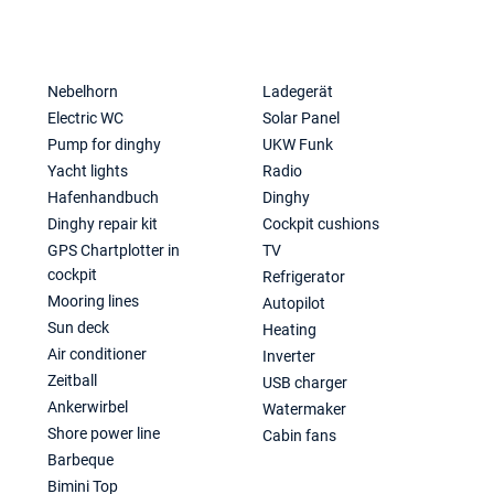
Nebelhorn
Ladegerät
Electric WC
Solar Panel
Pump for dinghy
UKW Funk
Yacht lights
Radio
Hafenhandbuch
Dinghy
Dinghy repair kit
Cockpit cushions
GPS Chartplotter in
TV
cockpit
Refrigerator
Mooring lines
Autopilot
Sun deck
Heating
Air conditioner
Inverter
Zeitball
USB charger
Ankerwirbel
Watermaker
Shore power line
Cabin fans
Barbeque
Bimini Top