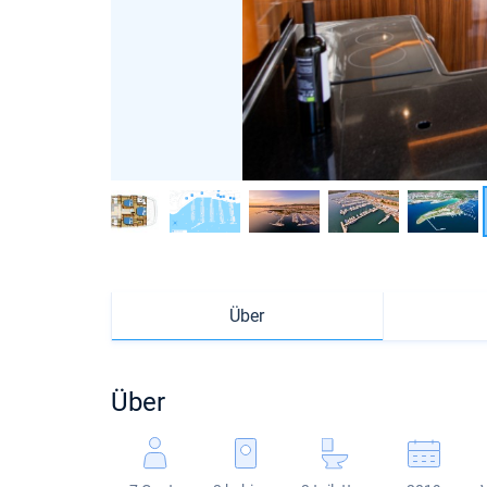
Über
Über