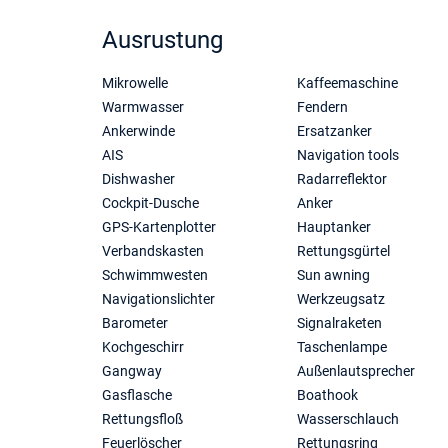
Ausrustung
Mikrowelle
Kaffeemaschine
Warmwasser
Fendern
Ankerwinde
Ersatzanker
AIS
Navigation tools
Dishwasher
Radarreflektor
Cockpit-Dusche
Anker
GPS-Kartenplotter
Hauptanker
Verbandskasten
Rettungsgürtel
Schwimmwesten
Sun awning
Navigationslichter
Werkzeugsatz
Barometer
Signalraketen
Kochgeschirr
Taschenlampe
Gangway
Außenlautsprecher
Gasflasche
Boathook
Rettungsfloß
Wasserschlauch
Feuerlöscher
Rettungsring