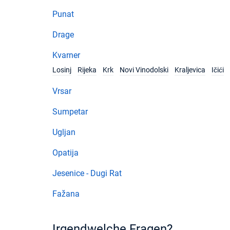
Punat
Drage
Kvarner
Losinj
Rijeka
Krk
Novi Vinodolski
Kraljevica
Ičići
Vrsar
Sumpetar
Ugljan
Opatija
Jesenice - Dugi Rat
Fažana
Irgendwelche Fragen?