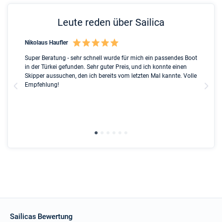
Leute reden über Sailica
Nikolaus Haufler
Rin
nt
Super Beratung - sehr schnell wurde für mich ein passendes Boot
Ful
ip
in der Türkei gefunden. Sehr guter Preis, und ich konnte einen
Ben
ed
Skipper aussuchen, den ich bereits vom letzten Mal kannte. Volle
ser
l
Empfehlung!
Due
the
gre
wit
Sailicas Bewertung