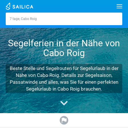
Suche
7 tage, Cabo Roig
Cabo Roig
Jachten
Segelferien in der Nähe von
Reiseziele
Cabo Roig
Kroatien
Marinas
Griechenland
Teilt
Zadar
Beste Stelle und Segelrouten für Segelurlaub in der
Über uns
Nähe von Cabo Roig. Details zur Segelsaison,
Italien
Sibenik
Alimos Marina
Split
Athen
Passatwinde und alles, was Sie für einen perfekten
FAQ
Segelurlaub in Cabo Roig brauchen.
Türkei
Zadar
D-Marin Lefkas
Beneteau
Dubrovnik
Lefkada
Mallorca
FREE
Kostenvoranschlag gratis
Spanien
Sardinien
Marina Dalmacija
Jeanneau
Lagoon 40
Biograd
Korfu
Ibiza
Azoren
Kontaktdaten
Frankreich
Sizilien
D-Marin Gouvia Marina
Bavaria
Lagoon 42
Bavaria C42
Volos
Gran Canaria
Madeira
Sizilien