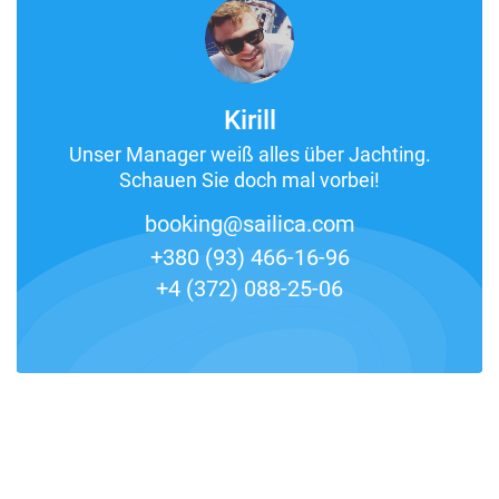
Kirill
Unser Manager weiß alles über Jachting.
Schauen Sie doch mal vorbei!
booking@sailica.com
+380 (93) 466-16-96
+4 (372) 088-25-06