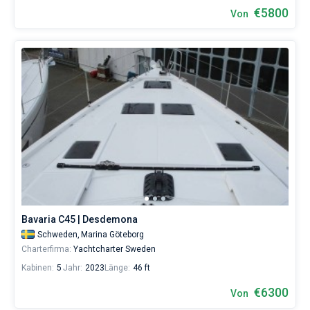
€5800
Von
Bavaria C45 | Desdemona
Schweden,
Marina Göteborg
Charterfirma:
Yachtcharter Sweden
Kabinen:
5
Jahr:
2023
Länge:
46 ft
€6300
Von