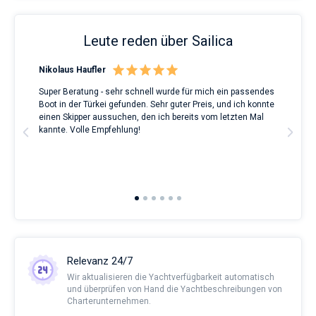
Leute reden über Sailica
Nikolaus Haufler
Rin
Super Beratung - sehr schnell wurde für mich ein passendes
Full
Boot in der Türkei gefunden. Sehr guter Preis, und ich konnte
a Be
ve.
einen Skipper aussuchen, den ich bereits vom letzten Mal
Grea
t
kannte. Volle Empfehlung!
to t
man
and 
2nd 
Ful
Relevanz 24/7
Wir aktualisieren die Yachtverfügbarkeit automatisch
und überprüfen von Hand die Yachtbeschreibungen von
Charterunternehmen.