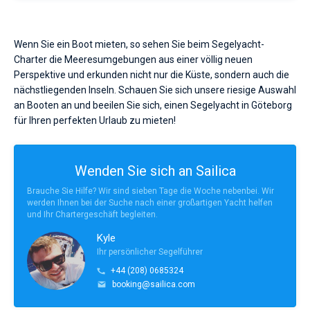
Wenn Sie ein Boot mieten, so sehen Sie beim Segelyacht-
Charter die Meeresumgebungen aus einer völlig neuen
Perspektive und erkunden nicht nur die Küste, sondern auch die
nächstliegenden Inseln. Schauen Sie sich unsere riesige Auswahl
an Booten an und beeilen Sie sich, einen Segelyacht in Göteborg
für Ihren perfekten Urlaub zu mieten!
Wenden Sie sich an Sailica
Brauche Sie Hilfe? Wir sind sieben Tage die Woche nebenbei. Wir
werden Ihnen bei der Suche nach einer großartigen Yacht helfen
und Ihr Chartergeschäft begleiten.
Kyle
Ihr persönlicher Segelführer
+44 (208) 0685324
booking@sailica.com