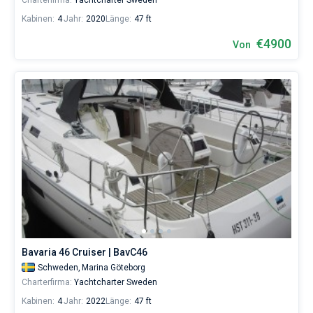
Charterfirma:
Yachtcharter Sweden
Kabinen:
4
Jahr:
2020
Länge:
47 ft
€4900
Von
Bavaria 46 Cruiser | BavC46
Schweden,
Marina Göteborg
Charterfirma:
Yachtcharter Sweden
Kabinen:
4
Jahr:
2022
Länge:
47 ft