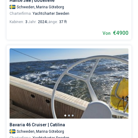
Hanse 388 | Godelieve
Schweden,
Marina Göteborg
Charterfirma:
Yachtcharter Sweden
Kabinen:
3
Jahr:
2024
Länge:
37 ft
€4900
Von
Bavaria 46 Cruiser | Catilina
Schweden,
Marina Göteborg