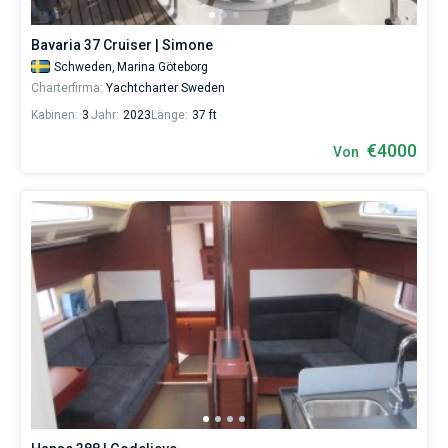
eines
erholsamen
Bavaria 37 Cruiser | Simone
Urlaubs
als
Schweden,
Marina Göteborg
auch
Charterfirma:
Yachtcharter Sweden
für
Kabinen:
3
Jahr:
2023
Länge:
37 ft
Segler,
die
€4000
Von
sich
ihr
Leben
ohne
Segel
nicht
vorstellen.
Nahe
Marina
Göteborg
.