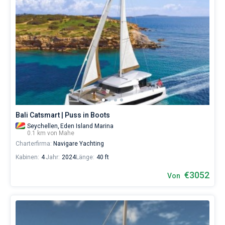
Bali Catsmart | Puss in Boots
Seychellen,
Eden Island Marina
0.1 km von Mahe
Charterfirma:
Navigare Yachting
Kabinen:
4
Jahr:
2024
Länge:
40 ft
€3052
Von