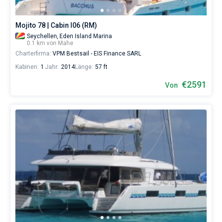
für
Segler,
Mojito 78 | Cabin I06 (RM)
die
sich
Seychellen,
Eden Island Marina
ihr
0.1 km von Mahe
Leben
Charterfirma:
VPM Bestsail - EIS Finance SARL
ohne
Kabinen:
1
Jahr:
2014
Länge:
57 ft
Segel
nicht
€2591
Von
vorstellen.
Nahe
Victoria
.