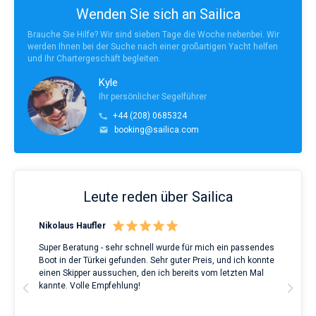
Wenden Sie sich an Sailica
Brauche Sie Hilfe? Wir sind sieben Tage die Woche nebenbei. Wir
werden Ihnen bei der Suche nach einer großartigen Yacht helfen
und Ihr Chartergeschäft begleiten.
Kyle
Ihr persönlicher Segelführer
+44 (208) 0685324
booking@sailica.com
Leute reden über Sailica
Nikolaus Haufler
Rin
Super Beratung - sehr schnell wurde für mich ein passendes
Full
Boot in der Türkei gefunden. Sehr guter Preis, und ich konnte
a Be
ve.
einen Skipper aussuchen, den ich bereits vom letzten Mal
Grea
t
kannte. Volle Empfehlung!
to t
man
and 