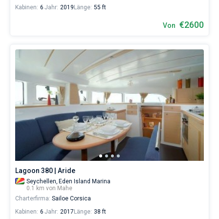
Kabinen:
6
Jahr:
2019
Länge:
55 ft
€2600
Von
Lagoon 380 | Aride
Seychellen,
Eden Island Marina
0.1 km von Mahe
Charterfirma:
Sailoe Corsica
Kabinen:
6
Jahr:
2017
Länge:
38 ft