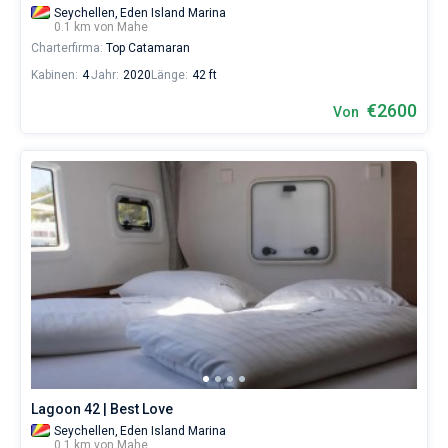
Seychellen,
Eden Island Marina
0.1 km von Mahe
Charterfirma:
Top Catamaran
Kabinen:
4
Jahr:
2020
Länge:
42 ft
€2600
Von
Lagoon 42 | Best Love
Seychellen,
Eden Island Marina
0.1 km von Mahe