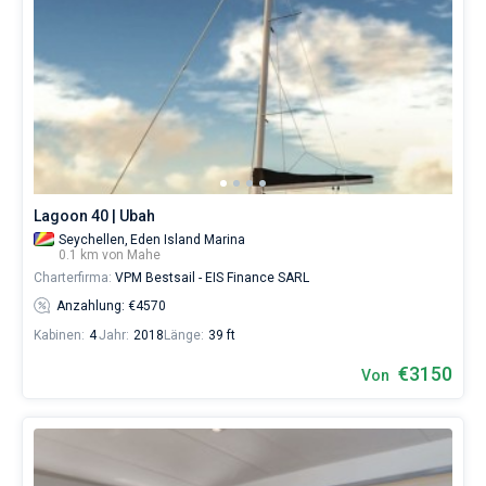
Lagoon 40 | Ubah
Seychellen,
Eden Island Marina
0.1 km von Mahe
Charterfirma:
VPM Bestsail - EIS Finance SARL
Anzahlung: €4570
Kabinen:
4
Jahr:
2018
Länge:
39 ft
€3150
Von