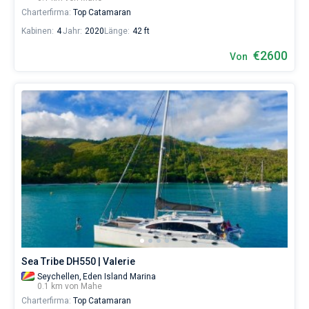
Charterfirma:
Top Catamaran
Kabinen:
4
Jahr:
2020
Länge:
42 ft
€2600
Von
Sea Tribe DH550 | Valerie
Seychellen,
Eden Island Marina
0.1 km von Mahe
Charterfirma:
Top Catamaran