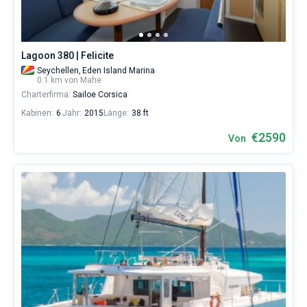
und
selbst
verwalten.
Im
Lagoon 380 | Felicite
Sailica-
Katalog
Seychellen,
Eden Island Marina
0.1 km von Mahe
der
Charterfirma:
Sailoe Corsica
Charter-
Yachten
Kabinen:
6
Jahr:
2015
Länge:
38 ft
finden
Sie
€2590
Von
Angebote
in
der
Mahe
von
€
sowohl
für
Liebhaber
eines
erholsamen
Urlaubs
als
auch