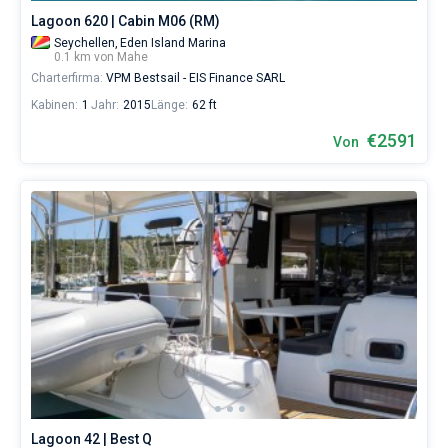
Lagoon 620 | Cabin M06 (RM)
Seychellen,
Eden Island Marina
0.1 km von Mahe
Charterfirma:
VPM Bestsail - EIS Finance SARL
Kabinen:
1
Jahr:
2015
Länge:
62 ft
€2591
Von
Lagoon 42 | Best Q