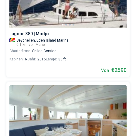
eine
Yacht
Bareboat
buchen
und
Kapitan
eine
Crew
Lagoon 380 | Modjo
(einen
Zeige Ergebnisse(0)
Seychellen,
Eden Island Marina
Skipper/eine
0.1 km von Mahe
Hostess/einen
Charterfirma:
Sailoe Corsica
Koch)
mieten
Kabinen:
6
Jahr:
2016
Länge:
38 ft
oder
den
€2590
Von
Bareboat-
Yachtcharter-
Service
in
der
Mahe
ohne
Skipper
wählen,
das
Boot
chartern