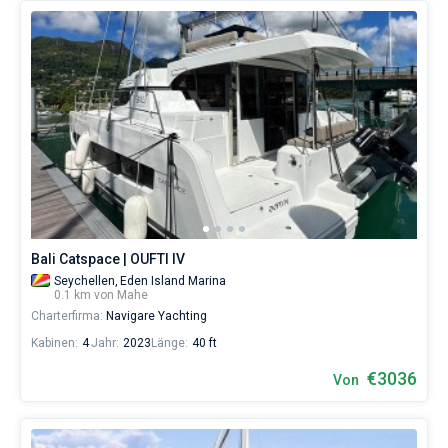
Bali Catspace | OUFTI IV
Seychellen,
Eden Island Marina
0.1 km von Mahe
Charterfirma:
Navigare Yachting
Kabinen:
4
Jahr:
2023
Länge:
40 ft
€3036
Von