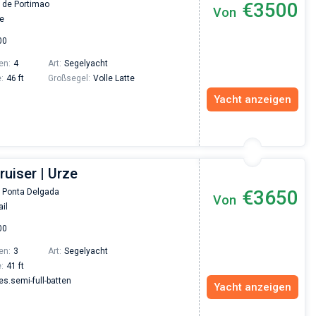
€3500
 de Portimao
Von
te
00
en:
4
Art:
Segelyacht
:
46 ft
Großsegel:
Volle Latte
Yacht anzeigen
ruiser | Urze
€3650
 Ponta Delgada
Von
il
00
en:
3
Art:
Segelyacht
:
41 ft
.semi-full-batten
Yacht anzeigen