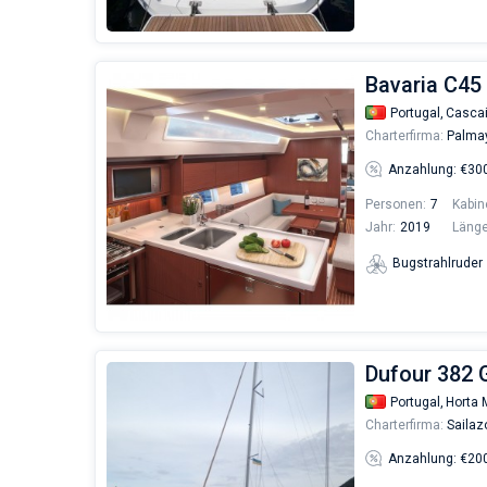
Bavaria C45
Portugal,
Cascai
Charterfirma:
Palma
Anzahlung: €30
Personen:
7
Kabin
Jahr:
2019
Länge
Bugstrahlruder
Dufour 382 G
Portugal,
Horta 
Charterfirma:
Sailaz
Anzahlung: €20