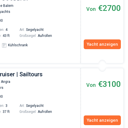
€2700
de Balem
Von
Vadim Rogovskiy
yachts
Excellent trip to Croatia! The trip was organized
00
an excellent level since the very beginning - fro
the yacht search to the trip itself. The team was
en:
4
Art:
Segelyacht
fast and responsive. Highly recommended to
:
43 ft
Großsegel:
Aufrollen
everyone who wants to hang out with family on 
beautiful yacht or catamaran!
Yacht anzeigen
Kühlschrank
ruiser | Sailtours
€3100
 Angra
Von
urs
00
en:
3
Art:
Segelyacht
:
37 ft
Großsegel:
Aufrollen
Yacht anzeigen