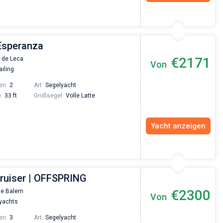
 Esperanza
€2171
 de Leca
Von
iling
en:
2
Art:
Segelyacht
:
33 ft
Großsegel:
Volle Latte
Yacht anzeigen
Cruiser | OFFSPRING
€2300
de Balem
Von
yachts
en:
3
Art:
Segelyacht