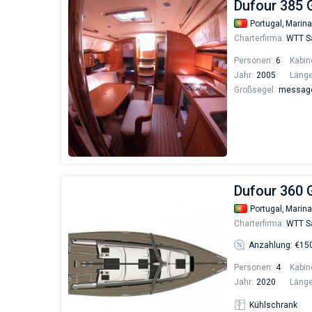
Dufour 385
Portugal,
Marina
Charterfirma:
WTT Sa
Personen:
6
Kabin
Jahr:
2005
Länge
Großsegel:
messages
Dufour 360 
Portugal,
Marina
Charterfirma:
WTT Sa
Anzahlung: €15
Personen:
4
Kabin
Jahr:
2020
Länge
Kühlschrank