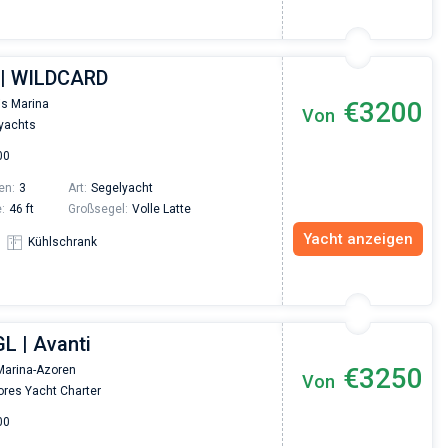
 | WILDCARD
€3200
s Marina
Von
yachts
00
en:
3
Art:
Segelyacht
:
46 ft
Großsegel:
Volle Latte
Yacht anzeigen
Kühlschrank
L | Avanti
€3250
Marina-Azoren
Von
ores Yacht Charter
00