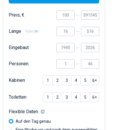
Preis, €
Lange
füße
m
Eingebaut
Personen
Kabinen
1
2
3
4
5
6+
Toiletten
1
2
3
4
5
6+
Flexible Daten
Auf den Tag genau
Eine Woche vor und nach dem ausgewählten