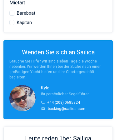
Mietart
Bareboat
Kapitan
Wenden Sie sich an Sailica
Brauche Sie Hilfe? Wir sind sieben Tage die Woche
nebenbei. Wir werden Ihnen bei der Suche nach einer
großartigen Yacht helfen und Ihr Chartergeschäft
begleiten.
Kyle
Ihr persönlicher Segelführer
+44 (208) 0685324
booking@sailica.com
Leute reden über Sailica