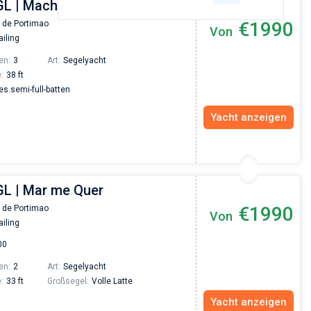
 GL | Machimbombo
€1990
 de Portimao
Von
iling
en:
3
Art:
Segelyacht
:
38 ft
.semi-full-batten
Yacht anzeigen
GL | Mar me Quer
€1990
 de Portimao
Von
iling
00
en:
2
Art:
Segelyacht
:
33 ft
Großsegel:
Volle Latte
Yacht anzeigen