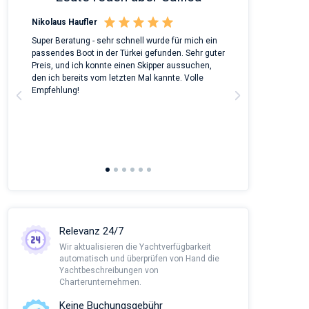
Nikolaus Haufler
Rinke Tiegel
 on
Super Beratung - sehr schnell wurde für mich ein
Full recommenda
m
passendes Boot in der Türkei gefunden. Sehr guter
chartered a Bene
Preis, und ich konnte einen Skipper aussuchen,
around Peloponn
den ich bereits vom letzten Mal kannte. Volle
customer suppor
a
Empfehlung!
to corona we had
managed all the
agency and nego
This was alread
Sailica and it wo
recommendatio
Relevanz 24/7
Wir aktualisieren die Yachtverfügbarkeit
automatisch und überprüfen von Hand die
Yachtbeschreibungen von
Charterunternehmen.
Keine Buchungsgebühr