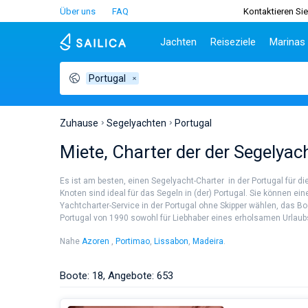
Über uns
FAQ
Kontaktieren Sie
Jachten
Reiseziele
Marinas
Portugal
Beliebte Länder
Kroatien
Griechenl
Be
Kroatien
Zadar
Athen
Tei
Griechenland
Split
Lefkada
Sib
Zuhause
Segelyachten
Portugal
Italien
Dubrovnik
Korfu
Za
Miete, Charter der der Segelyac
Türkei
Biograd
Volos
Sar
Spanien
Lavrion
Siz
Es ist am besten, einen Segelyacht-Charter in der Portugal für d
Frankreich
Ibi
Knoten sind ideal für das Segeln in (der) Portugal. Sie können 
Yachtcharter-Service in der Portugal ohne Skipper wählen, das Bo
Seychellen
At
Portugal von 1990 sowohl für Liebhaber eines erholsamen Urlaubs a
Britische Jungferninseln
Le
Martinique
Kor
Nahe
Azoren
,
Portimao
,
Lissabon
,
Madeira
.
Bahamas
Re
Boote: 18, Angebote: 653