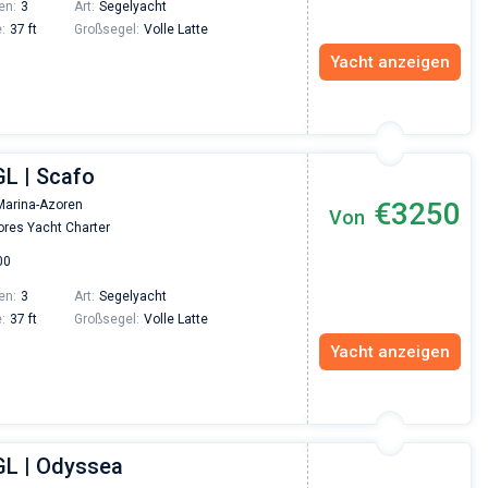
en:
3
Art:
Segelyacht
:
37 ft
Großsegel:
Volle Latte
Yacht anzeigen
GL | Scafo
€3250
Marina-Azoren
Von
ores Yacht Charter
00
en:
3
Art:
Segelyacht
:
37 ft
Großsegel:
Volle Latte
Yacht anzeigen
GL | Odyssea