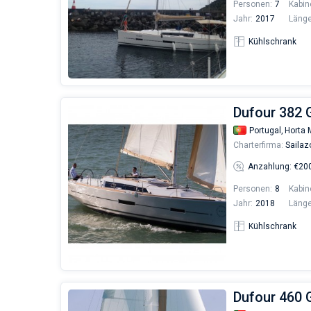
Personen:
7
Kabin
Jahr:
2017
Länge
Kühlschrank
Dufour 382 
Portugal,
Horta 
Charterfirma:
Sailaz
Anzahlung: €20
Personen:
8
Kabin
Jahr:
2018
Länge
Kühlschrank
Dufour 460 