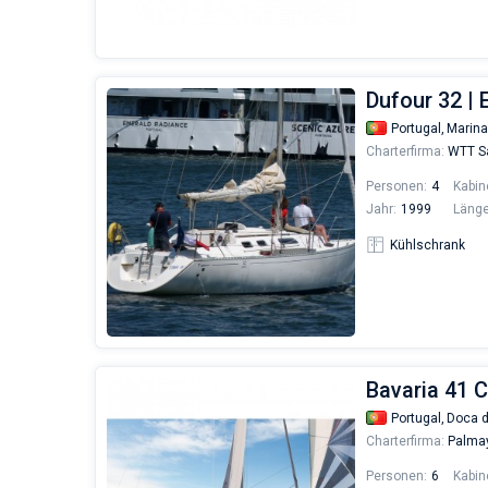
Dufour 32 |
Portugal,
Marina
Charterfirma:
WTT Sa
Personen:
4
Kabin
Jahr:
1999
Länge
Kühlschrank
Bavaria 41 
Portugal,
Doca 
Charterfirma:
Palma
Personen:
6
Kabin