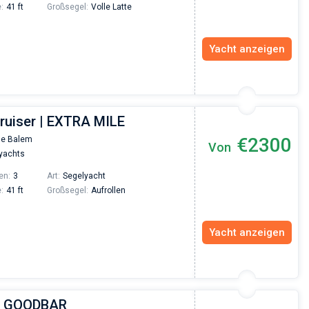
:
41 ft
Großsegel:
Volle Latte
Yacht anzeigen
Cruiser | EXTRA MILE
€2300
de Balem
Von
yachts
en:
3
Art:
Segelyacht
:
41 ft
Großsegel:
Aufrollen
Yacht anzeigen
 | GOODBAR