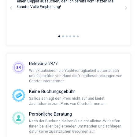
ve.
einen Skipper aussuchen, den ich bereits vom letzten Mal
Grea
erholsamen
t
kannte. Volle Empfehlung!
to t
Urlaubs
man
als
and 
auch
2nd 
für
Ful
Segler,
die
sich
ihr
Leben
ohne
Relevanz 24/7
Segel
nicht
Wir aktualisieren die Yachtverfügbarkeit automatisch
vorstellen.
und überprüfen von Hand die Yachtbeschreibungen von
Charterunternehmen.
Nahe
Keine Buchungsgebühr
Sailica schlägt den Preis nicht auf und bietet
Jachtcharter zum Preis von Charterfirmen an.
Persönliche Beratung
Nach der Buchung bleiben Sie nicht alleine. Wir helfen
Ihnen bei allen begleitenden Umständen und schlagen
dafür keine zusätzlichen Gebühren auf.