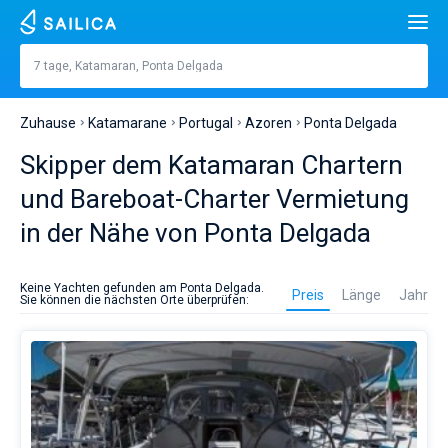
Suche
Ponta Delgada
7 tage, Katamaran, Ponta Delgada
Preis, €
Jachten
Zuhause
Katamarane
Portugal
Azoren
Ponta Delgada
Lange
füße
m
Beliebte Länder
Skipper dem Katamaran Chartern
Kroatien
Eingebaut
und Bareboat-Charter Vermietung
Beliebte Reiseziele
in der Nähe von Ponta Delgada
Griechenland
Teilt
Beliebte Marinas
Personen
Es
Italien
Sibenik
Alimos Marina
ist
Beliebte Marken
Keine Yachten gefunden am Ponta Delgada.
Preis
Länge
Jahr
am
Sie können die nächsten Orte überprüfen:
Kabinen
1
2
3
4
besten,
Türkei
Zadar
D-Marin Lefkas
Beneteau
Kathamarans
einen
Katamaran-
Toiletten
Spanien
Sardinien
Marina Dalmacija
Jeanneau
Lagoon 40
1
2
3
4
Charter
Segelyachten
in
Ponta
Frankreich
Sizilien
D-Marin Gouvia Marina
Bavaria
Lagoon 42
Bavaria C42
Reiseziele
Delgada
für
Auf den Tag genau