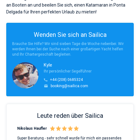
ohne
an Booten an und beeilen Sie sich, einen Katamaran in Ponta
Skipper
Delgada für Ihren perfekten Urlaub zu mieten!
Bareboat
wählen,
das
Kapitan
Boot
chartern
Wenden Sie sich an Sailica
und
Zeige Ergebnisse(0)
selbst
Brauche Sie Hilfe? Wir sind sieben Tage die Woche nebenbei. Wir
verwalten.
werden Ihnen bei der Suche nach einer großartigen Yacht helfen
Im
und Ihr Chartergeschäft begleiten.
Sailica-
Kyle
Katalog
der
Ihr persönlicher Segelführer
Charter-
+44 (208) 0685324
Yachten
booking@sailica.com
finden
Sie
-
Angebote
in
Leute reden über Sailica
Ponta
Delgada
von
Nikolaus Haufler
Rin
€
Super Beratung - sehr schnell wurde für mich ein passendes
Full
sowohl