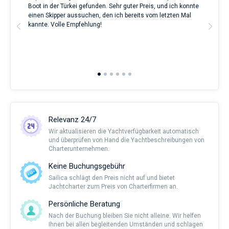
Boot in der Türkei gefunden. Sehr guter Preis, und ich konnte
a Be
für
ve.
einen Skipper aussuchen, den ich bereits vom letzten Mal
Grea
Liebhaber
t
kannte. Volle Empfehlung!
to t
eines
man
erholsamen
and 
Urlaubs
2nd 
als
Ful
auch
für
Segler,
die
sich
ihr
Leben
Relevanz 24/7
ohne
Wir aktualisieren die Yachtverfügbarkeit automatisch
Segel
und überprüfen von Hand die Yachtbeschreibungen von
nicht
Charterunternehmen.
vorstellen.
Keine Buchungsgebühr
Nahe
Sailica schlägt den Preis nicht auf und bietet
Marina
Jachtcharter zum Preis von Charterfirmen an.
Ponta
Delgada
.
Persönliche Beratung
Nach der Buchung bleiben Sie nicht alleine. Wir helfen
Ihnen bei allen begleitenden Umständen und schlagen