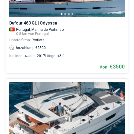
für
Segler,
die
sich
Dufour 460 GL | Odyssea
ihr
Portugal,
Marina de Portimao
Leben
0.8 km von Portugal
ohne
Charterfirma:
Portiate
Segel
nicht
Anzahlung: €2500
vorstellen.
Kabinen:
4
Jahr:
2017
Länge:
46 ft
Nahe
€3500
Von
Azoren
,
Portimao
,
Lissabon
,
Madeira
.