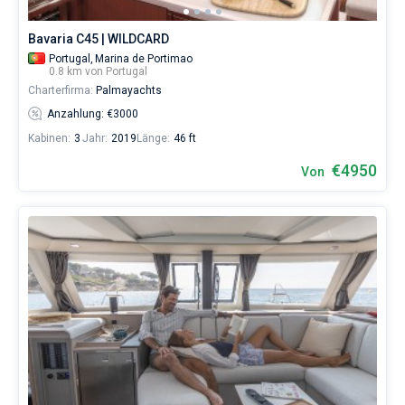
Bavaria C45 | WILDCARD
Portugal,
Marina de Portimao
0.8 km von Portugal
Charterfirma:
Palmayachts
Anzahlung: €3000
Kabinen:
3
Jahr:
2019
Länge:
46 ft
€4950
Von