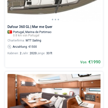
können
eine
Bareboat
Yacht
buchen
Kapitan
und
eine
Dufour 360 GL | Mar me Quer
Crew
Zeige Ergebnisse(0)
Portugal,
Marina de Portimao
(einen
0.8 km von Portugal
Skipper/eine
Charterfirma:
WTT Sailing
Hostess/einen
Koch)
Anzahlung: €1500
mieten
Kabinen:
2
Jahr:
2020
Länge:
33 ft
oder
den
€1990
Von
Bareboat-
Yachtcharter-
Service
in
der
Portugal
ohne
Skipper
wählen,
das
Boot