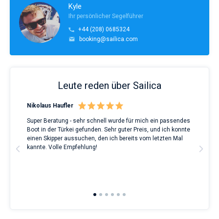
Kyle
Ihr persönlicher Segelführer
+44 (208) 0685324
booking@sailica.com
Leute reden über Sailica
Nikolaus Haufler
Rin
Super Beratung - sehr schnell wurde für mich ein passendes
Full
Boot in der Türkei gefunden. Sehr guter Preis, und ich konnte
a Be
ve.
einen Skipper aussuchen, den ich bereits vom letzten Mal
Grea
t
kannte. Volle Empfehlung!
to t
man
and 
2nd 
Ful