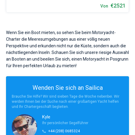
€2521
Von
Wenn Sie ein Boot mieten, so sehen Sie beim Motoryacht-
Charter die Meeresumgebungen aus einer völlig neuen
Perspektive und erkunden nicht nur die Küste, sondern auch die
nächstliegenden Inseln. Schauen Sie sich unsere riesige Auswahl
an Booten an und beeilen Sie sich, einen Motoryacht in Posgrunn
für Ihren perfekten Urlaub zu mieten!
Wenden Sie sich an Sailica
Brauche Sie Hilfe? Wir sind sieben Tage die Woche nebenbei. Wir
werden Ihnen bei der Suche nach einer großartigen Yacht helfen
und Ihr Chartergeschäft begleiten.
Kyle
Ihr persönlicher Segelführer
+44 (208) 0685324