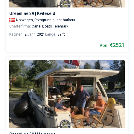
eines
erholsamen
Greenline 39 | Kviteseid
Urlaubs
als
Norwegen,
Porsgrunn guest harbour
auch
Charterfirma:
Canal Boats Telemark
für
Kabinen:
2
Jahr:
2021
Länge:
39 ft
Segler,
die
€2521
Von
sich
ihr
Leben
ohne
Segel
nicht
vorstellen.
Nahe
Porsgrunn
guest
harbour
.