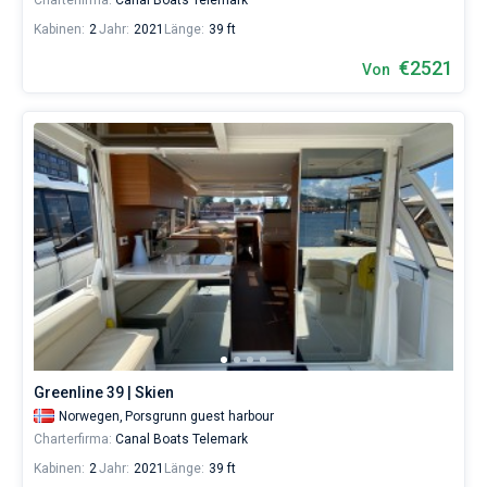
Charterfirma:
Canal Boats Telemark
Kabinen:
2
Jahr:
2021
Länge:
39 ft
€2521
Von
Greenline 39 | Skien
Norwegen,
Porsgrunn guest harbour
Charterfirma:
Canal Boats Telemark
Kabinen:
2
Jahr:
2021
Länge:
39 ft