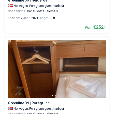
Greenline 39 | Helgeroa
Norwegen,
Porsgrunn guest harbour
Charterfirma:
Canal Boats Telemark
Kabinen:
2
Jahr:
2021
Länge:
39 ft
€2521
Von
Greenline 39 | Porsgrunn
Norwegen,
Porsgrunn guest harbour