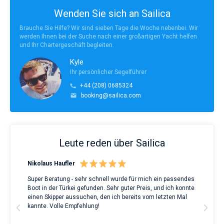
Wenden Sie sich an Sailica
Brauche Sie Hilfe? Wir sind sieben Tage die Woche nebenbei. Wir
werden Ihnen bei der Suche nach einer großartigen Yacht helfen
und Ihr Chartergeschäft begleiten.
Kyle
Ihr persönlicher Segelführer
+44 (208) 0685324
booking@sailica.com
Leute reden über Sailica
Nikolaus Haufler
Rin
Super Beratung - sehr schnell wurde für mich ein passendes
Full
Boot in der Türkei gefunden. Sehr guter Preis, und ich konnte
a Be
ve.
einen Skipper aussuchen, den ich bereits vom letzten Mal
Grea
t
kannte. Volle Empfehlung!
to t
man