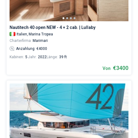
wählen,
das
Bareboat
Boot
chartern
Kapitan
und
Nautitech 40 open NEW - 4 + 2 cab. | Lullaby
selbst
Italien,
Marina Tropea
verwalten.
Zeige Ergebnisse(3)
Charterfirma:
Marimari
Im
Sailica-
Anzahlung: €4000
Katalog
Kabinen:
5
Jahr:
2022
Länge:
39 ft
der
Charter-
€3400
Von
Yachten
finden
Sie
3
-
Angebote
in
Tropea
von
3213€
sowohl
für
Liebhaber