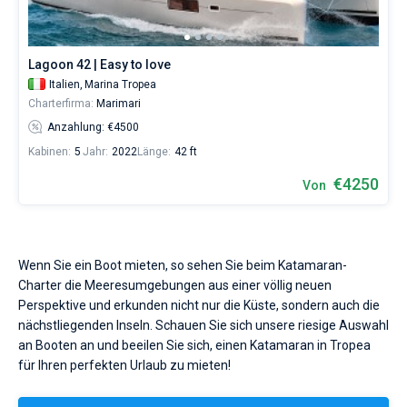
eines
erholsamen
Urlaubs
als
Lagoon 42 | Easy to love
auch
Italien,
Marina Tropea
für
Charterfirma:
Marimari
Segler,
die
Anzahlung: €4500
sich
Kabinen:
5
Jahr:
2022
Länge:
42 ft
ihr
Leben
€4250
Von
ohne
Segel
nicht
vorstellen.
Wenn Sie ein Boot mieten, so sehen Sie beim Katamaran-
Nahe
Charter die Meeresumgebungen aus einer völlig neuen
Marina
Tropea
Perspektive und erkunden nicht nur die Küste, sondern auch die
.
nächstliegenden Inseln. Schauen Sie sich unsere riesige Auswahl
an Booten an und beeilen Sie sich, einen Katamaran in Tropea
für Ihren perfekten Urlaub zu mieten!