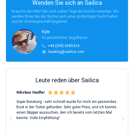
Wenden Sie sich an Sailica
Brauche Sie Hilfe? Wir sind sieben Tage die Woche nebenbei. Wir
werden Ihnen bei der Suche nach einer großartigen Yacht helfen
und Ihr Chartergeschäft begleiten.
Kyle
Ihr persönlicher Segelführer
+44 (208) 0685324
booking@sailica.com
Leute reden über Sailica
Nikolaus Haufler
Rin
Super Beratung - sehr schnell wurde für mich ein passendes
Full
Boot in der Türkei gefunden. Sehr guter Preis, und ich konnte
a Be
ve.
einen Skipper aussuchen, den ich bereits vom letzten Mal
Grea
t
kannte. Volle Empfehlung!
to t
man
and 