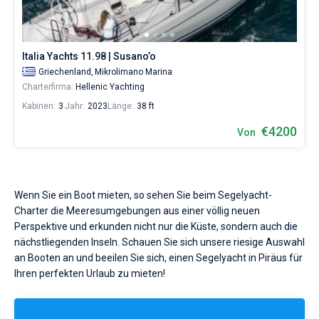
Liebhaber
eines
erholsamen
Urlaubs
Italia Yachts 11.98 | Susano’o
als
Griechenland,
Mikrolimano Marina
auch
für
Charterfirma:
Hellenic Yachting
Segler,
Kabinen:
3
Jahr:
2023
Länge:
38 ft
die
sich
€4200
Von
ihr
Leben
ohne
Segel
nicht
Wenn Sie ein Boot mieten, so sehen Sie beim Segelyacht-
vorstellen.
Charter die Meeresumgebungen aus einer völlig neuen
Nahe
Perspektive und erkunden nicht nur die Küste, sondern auch die
Mikrolimano
nächstliegenden Inseln. Schauen Sie sich unsere riesige Auswahl
Marina
.
an Booten an und beeilen Sie sich, einen Segelyacht in Piräus für
Ihren perfekten Urlaub zu mieten!