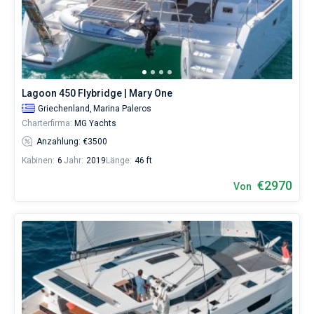
Skipper
wählen,
Bareboat
das
Boot
Kapitan
chartern
und
selbst
Zeige Ergebnisse(12)
Lagoon 450 Flybridge | Mary One
verwalten.
Im
Griechenland,
Marina Paleros
Sailica-
Charterfirma:
MG Yachts
Katalog
Anzahlung: €3500
der
Charter-
Kabinen:
6
Jahr:
2019
Länge:
46 ft
Yachten
€2970
finden
Von
Sie
12
-
Angebote
in
Palairos
von
2385€
sowohl
für