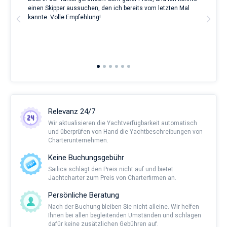
ve.
einen Skipper aussuchen, den ich bereits vom letzten Mal
Grea
t
kannte. Volle Empfehlung!
to t
man
and 
2nd 
Ful
Relevanz 24/7
Wir aktualisieren die Yachtverfügbarkeit automatisch
und überprüfen von Hand die Yachtbeschreibungen von
Charterunternehmen.
Keine Buchungsgebühr
Sailica schlägt den Preis nicht auf und bietet
Jachtcharter zum Preis von Charterfirmen an.
Persönliche Beratung
Nach der Buchung bleiben Sie nicht alleine. Wir helfen
Ihnen bei allen begleitenden Umständen und schlagen
dafür keine zusätzlichen Gebühren auf.