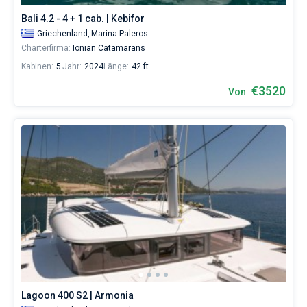
Bali 4.2 - 4 + 1 cab. | Kebifor
Griechenland,
Marina Paleros
Charterfirma:
Ionian Catamarans
Kabinen:
5
Jahr:
2024
Länge:
42 ft
€3520
Von
Lagoon 400 S2 | Armonia