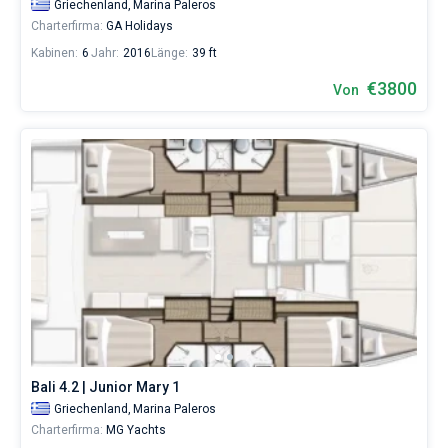
Griechenland,
Marina Paleros
Charterfirma:
GA Holidays
Kabinen:
6
Jahr:
2016
Länge:
39 ft
€3800
Von
Bali 4.2 | Junior Mary 1
Griechenland,
Marina Paleros
Charterfirma:
MG Yachts