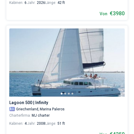
Kabinen:
6
Jahr:
2026
Länge:
42 ft
€3980
Von
Lagoon 500 | Infinity
Griechenland,
Marina Paleros
Charterfirma:
MJ charter
Kabinen:
4
Jahr:
2008
Länge:
51 ft