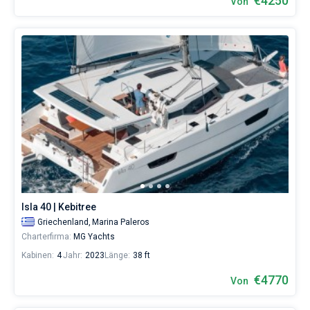
€4250
Von
Isla 40 | Kebitree
Griechenland,
Marina Paleros
Charterfirma:
MG Yachts
Kabinen:
4
Jahr:
2023
Länge:
38 ft
€4770
Von