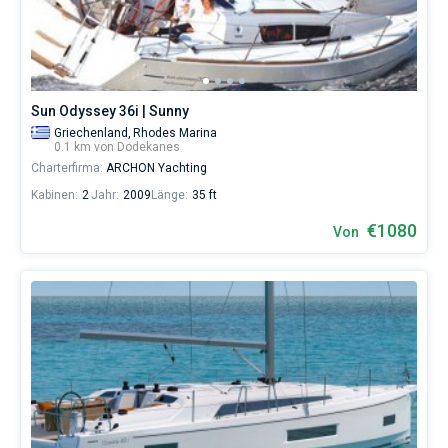
Sie
können
Bareboat
eine
Yacht
Kapitan
buchen
und
Sun Odyssey 36i | Sunny
eine
Zeige Ergebnisse(0)
Griechenland,
Rhodes Marina
Crew
0.1 km von Dodekanes
(einen
Charterfirma:
ARCHON Yachting
Skipper/eine
Hostess/einen
Kabinen:
2
Jahr:
2009
Länge:
35 ft
Koch)
mieten
€1080
Von
oder
den
Bareboat-
Yachtcharter-
Service
in
der
Dodekanes
ohne
Skipper
wählen,
das