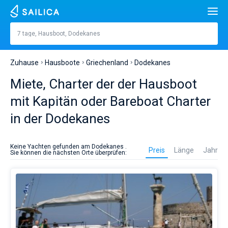
Suche
Dodekanes
7 tage, Hausboot, Dodekanes
Preis, €
Jachten
Zuhause
Hausboote
Griechenland
Dodekanes
Lange
füße
m
Beliebte Länder
Miete, Charter der der Hausboot
Kroatien
Eingebaut
mit Kapitän oder Bareboat Charter
Beliebte Reiseziele
in der Dodekanes
Griechenland
Teilt
Beliebte Marinas
Personen
Es
Italien
Sibenik
Alimos Marina
ist
Beliebte Marken
Keine Yachten gefunden am Dodekanes .
Preis
Länge
Jahr
am
Sie können die nächsten Orte überprüfen:
Kabinen
1
2
3
4
besten,
Türkei
Zadar
D-Marin Lefkas
Beneteau
Kathamarans
einen
houseboat-
Toiletten
Spanien
Sardinien
Marina Dalmacija
Jeanneau
Lagoon 40
1
2
3
4
Charter
Segelyachten
in
der
Frankreich
Sizilien
D-Marin Gouvia Marina
Bavaria
Lagoon 42
Bavaria C42
Reiseziele
Dodekanes
für
Auf den Tag genau