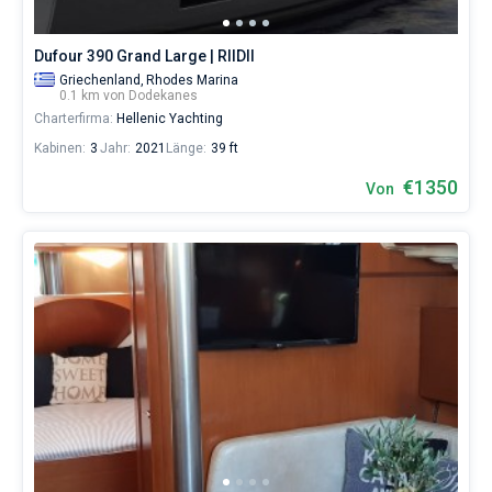
als
auch
Dufour 390 Grand Large | RIIDII
für
Segler,
Griechenland,
Rhodes Marina
die
0.1 km von Dodekanes
sich
Charterfirma:
Hellenic Yachting
ihr
Kabinen:
3
Jahr:
2021
Länge:
39 ft
Leben
ohne
€1350
Von
Segel
nicht
vorstellen.
Nahe
Kos
,
Rhodos
.