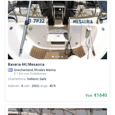
Bavaria 44 | Mesaoria
Griechenland,
Rhodes Marina
0.1 km von Dodekanes
Charterfirma:
Hellenic Sails
Kabinen:
4
Jahr:
2002
Länge:
45 ft
€1640
Von