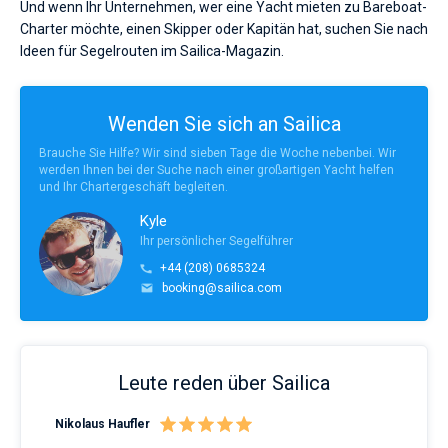
Und wenn Ihr Unternehmen, wer eine Yacht mieten zu Bareboat-
Charter möchte, einen Skipper oder Kapitän hat, suchen Sie nach
Ideen für Segelrouten im Sailica-Magazin.
Wenden Sie sich an Sailica
Brauche Sie Hilfe? Wir sind sieben Tage die Woche nebenbei. Wir
werden Ihnen bei der Suche nach einer großartigen Yacht helfen
und Ihr Chartergeschäft begleiten.
Kyle
Ihr persönlicher Segelführer
+44 (208) 0685324
booking@sailica.com
Leute reden über Sailica
Nikolaus Haufler
Rin