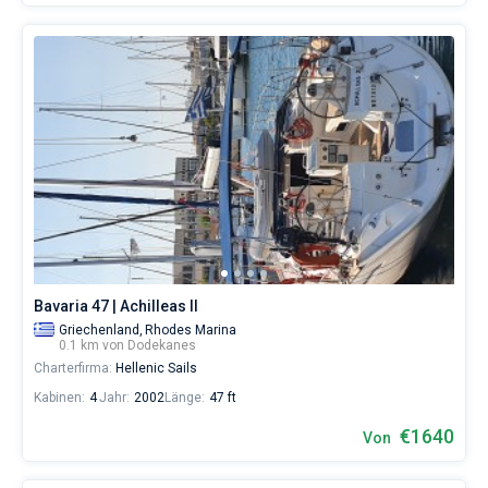
Bavaria 47 | Achilleas II
Griechenland,
Rhodes Marina
0.1 km von Dodekanes
Charterfirma:
Hellenic Sails
Kabinen:
4
Jahr:
2002
Länge:
47 ft
€1640
Von