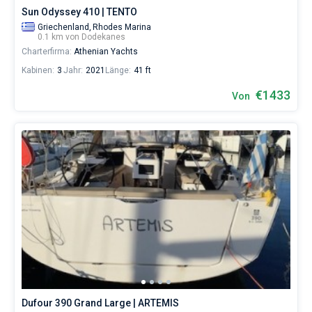
Sun Odyssey 410 | TENTO
Griechenland,
Rhodes Marina
0.1 km von Dodekanes
Charterfirma:
Athenian Yachts
Kabinen:
3
Jahr:
2021
Länge:
41 ft
€1433
Von
Dufour 390 Grand Large | ARTEMIS