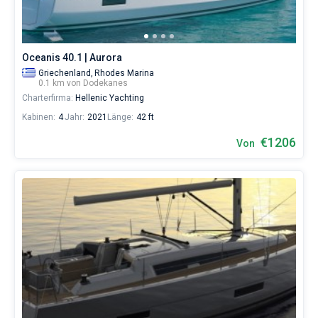
Boot
chartern
und
selbst
Oceanis 40.1 | Aurora
verwalten.
Im
Griechenland,
Rhodes Marina
0.1 km von Dodekanes
Sailica-
Charterfirma:
Hellenic Yachting
Katalog
der
Kabinen:
4
Jahr:
2021
Länge:
42 ft
Charter-
Yachten
€1206
Von
finden
Sie
Angebote
in
der
Dodekanes
von
€
sowohl
für
Liebhaber
eines
erholsamen
Urlaubs