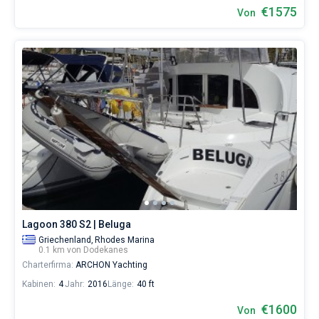
€1575
Von
Lagoon 380 S2 | Beluga
Griechenland,
Rhodes Marina
0.1 km von Dodekanes
Charterfirma:
ARCHON Yachting
Kabinen:
4
Jahr:
2016
Länge:
40 ft
€1600
Von