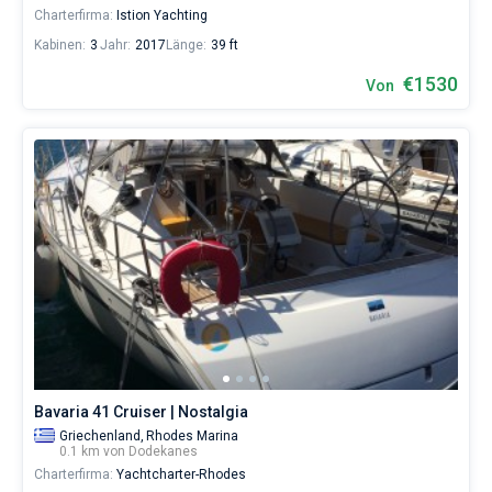
Charterfirma:
Istion Yachting
Kabinen:
3
Jahr:
2017
Länge:
39 ft
€1530
Von
Bavaria 41 Cruiser | Nostalgia
Griechenland,
Rhodes Marina
0.1 km von Dodekanes
Charterfirma:
Yachtcharter-Rhodes