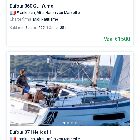
Dufour 360 GL | Yume
Frankreich,
Alter Hafen von Marseille
Charterfirma:
Midi Nautisme
Kabinen:
3
Jahr:
2021
Länge:
35 ft
€1500
Von
Dufour 37 | Helios III
Frankreich,
Alter Hafen von Marseille