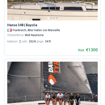
Skipper
wählen,
Bareboat
das
Boot
Kapitan
chartern
und
Hanse 348 | Bayolia
selbst
Zeige Ergebnisse(32)
Frankreich,
Alter Hafen von Marseille
verwalten.
Charterfirma:
Midi Nautisme
Im
Sailica-
Kabinen:
2
Jahr:
2024
Länge:
34 ft
Katalog
der
€1300
Von
Charter-
Yachten
finden
Sie
32
-
Angebote
in
Marseille
von
1200€
sowohl
für