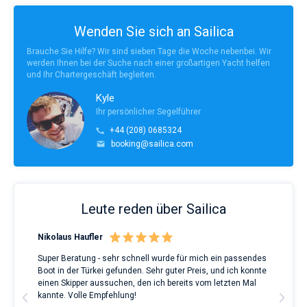
Wenden Sie sich an Sailica
Brauche Sie Hilfe? Wir sind sieben Tage die Woche nebenbei. Wir
werden Ihnen bei der Suche nach einer großartigen Yacht helfen
und Ihr Chartergeschäft begleiten.
Kyle
Ihr persönlicher Segelführer
+44 (208) 0685324
booking@sailica.com
Leute reden über Sailica
Nikolaus Haufler
Rin
Super Beratung - sehr schnell wurde für mich ein passendes
Full
Boot in der Türkei gefunden. Sehr guter Preis, und ich konnte
a Be
ve.
einen Skipper aussuchen, den ich bereits vom letzten Mal
Grea
t
kannte. Volle Empfehlung!
to t