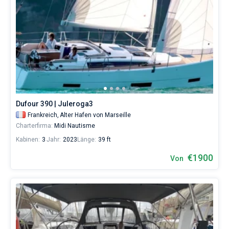
Dufour 390 | Juleroga3
Frankreich,
Alter Hafen von Marseille
Charterfirma:
Midi Nautisme
Kabinen:
3
Jahr:
2023
Länge:
39 ft
€1900
Von