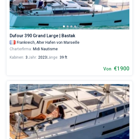
Dufour 390 Grand Large | Bastak
Frankreich,
Alter Hafen von Marseille
Charterfirma:
Midi Nautisme
Kabinen:
3
Jahr:
2023
Länge:
39 ft
€1900
Von