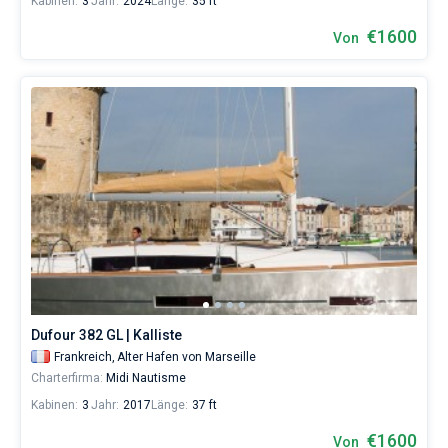
Kabinen:
3
Jahr:
2024
Länge:
35 ft
€1600
Von
Dufour 382 GL | Kalliste
Frankreich,
Alter Hafen von Marseille
Charterfirma:
Midi Nautisme
Kabinen:
3
Jahr:
2017
Länge:
37 ft
€1600
Von