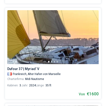
Dufour 37 | Myriad’ V
Frankreich,
Alter Hafen von Marseille
Charterfirma:
Midi Nautisme
Kabinen:
3
Jahr:
2024
Länge:
35 ft
€1600
Von