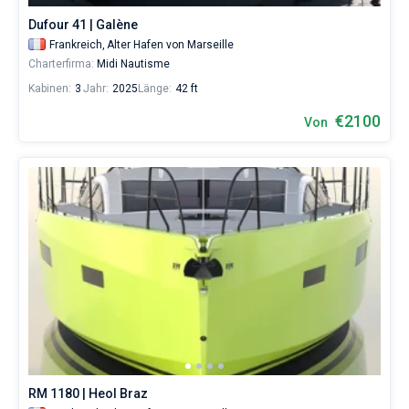
Dufour 41 | Galène
Frankreich,
Alter Hafen von Marseille
Charterfirma:
Midi Nautisme
Kabinen:
3
Jahr:
2025
Länge:
42 ft
€2100
Von
RM 1180 | Heol Braz