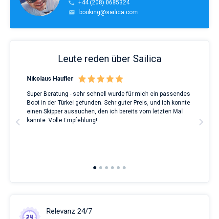
+44 (208) 0685324
booking@sailica.com
Leute reden über Sailica
Nikolaus Haufler
Rin
Super Beratung - sehr schnell wurde für mich ein passendes
Full
Boot in der Türkei gefunden. Sehr guter Preis, und ich konnte
a Be
ve.
einen Skipper aussuchen, den ich bereits vom letzten Mal
Grea
t
kannte. Volle Empfehlung!
to t
man
and 
2nd 
Ful
Relevanz 24/7