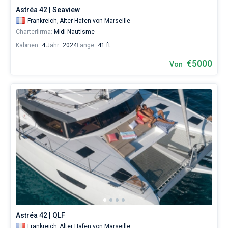
Astréa 42 | Seaview
Frankreich,
Alter Hafen von Marseille
Charterfirma:
Midi Nautisme
Kabinen:
4
Jahr:
2024
Länge:
41 ft
€5000
Von
Astréa 42 | QLF
Frankreich,
Alter Hafen von Marseille