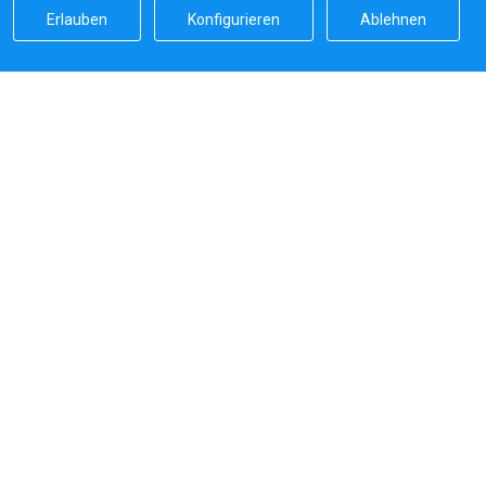
Erlauben
Konfigurieren
Ablehnen
Sailicas Bewertung
5.0
Sichere Zahlungen von
Systeme, die wir verwenden