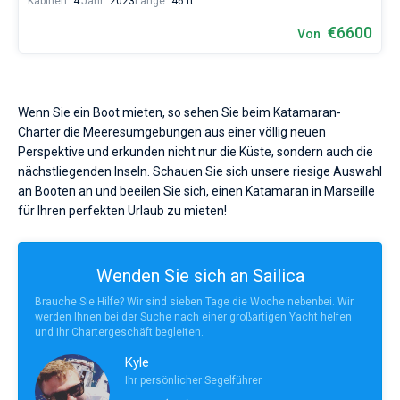
Kabinen:
4
Jahr:
2023
Länge:
46 ft
€6600
Von
Wenn Sie ein Boot mieten, so sehen Sie beim Katamaran-
Charter die Meeresumgebungen aus einer völlig neuen
Perspektive und erkunden nicht nur die Küste, sondern auch die
nächstliegenden Inseln. Schauen Sie sich unsere riesige Auswahl
an Booten an und beeilen Sie sich, einen Katamaran in Marseille
für Ihren perfekten Urlaub zu mieten!
Wenden Sie sich an Sailica
Brauche Sie Hilfe? Wir sind sieben Tage die Woche nebenbei. Wir
werden Ihnen bei der Suche nach einer großartigen Yacht helfen
und Ihr Chartergeschäft begleiten.
Kyle
Ihr persönlicher Segelführer