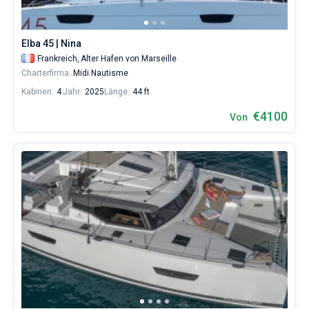
Liebhaber
eines
erholsamen
Elba 45 | Nina
Urlaubs
als
Frankreich,
Alter Hafen von Marseille
auch
Charterfirma:
Midi Nautisme
für
Kabinen:
4
Jahr:
2025
Länge:
44 ft
Segler,
die
€4100
Von
sich
ihr
Leben
ohne
Segel
nicht
vorstellen.
Nahe
Alter
Hafen
von
Marseille
,
Marina
Marseille
.