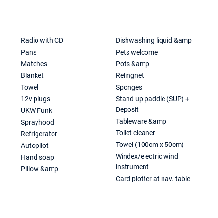
Radio with CD
Dishwashing liquid &amp
Pans
Pets welcome
Matches
Pots &amp
Blanket
Relingnet
Towel
Sponges
12v plugs
Stand up paddle (SUP) +
Deposit
UKW Funk
Tableware &amp
Sprayhood
Toilet cleaner
Refrigerator
Towel (100cm x 50cm)
Autopilot
Windex/electric wind
Hand soap
instrument
Pillow &amp
Card plotter at nav. table