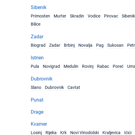
Sibenik
Primosten
Murter
Skradin
Vodice
Pirovac
Sibenik
Bilice
Zadar
Biograd
Zadar
Brbinj
Novalja
Pag
Sukosan
Pet
Istrien
Pula
Novigrad
Medulin
Rovinj
Rabac
Poreč
Um
Dubrovnik
Slano
Dubrovnik
Cavtat
Punat
Drage
Kvarner
Losinj
Rijeka
Krk
Novi Vinodolski
Kraljevica
Ičići