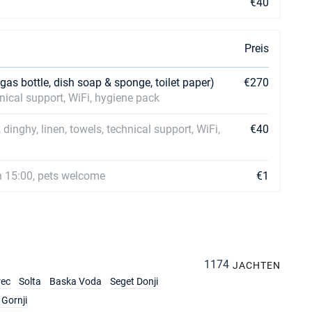
€40
Preis
 gas bottle, dish soap & sponge, toilet paper)
€270
hnical support, WiFi, hygiene pack
 dinghy, linen, towels, technical support, WiFi,
€40
n 15:00, pets welcome
€1
1174
JACHTEN
rec
Solta
Baska Voda
Seget Donji
Gornji