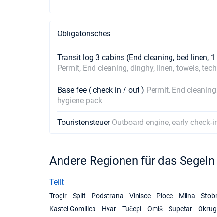
Obligatorisches
Transit log 3 cabins (End cleaning, bed linen, 1
Permit, End cleaning, dinghy, linen, towels, tec
Base fee ( check in / out )
Permit, End cleaning,
hygiene pack
Touristensteuer
Outboard engine, early check-i
Andere Regionen für das Segeln
Teilt
Trogir
Split
Podstrana
Vinisce
Ploce
Milna
Stob
Kastel Gomilica
Hvar
Tučepi
Omiš
Supetar
Okrug 