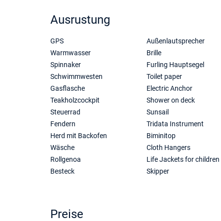
Ausrustung
GPS
Außenlautsprecher
Warmwasser
Brille
Spinnaker
Furling Hauptsegel
Schwimmwesten
Toilet paper
Gasflasche
Electric Anchor
Teakholzcockpit
Shower on deck
Steuerrad
Sunsail
Fendern
Tridata Instrument
Herd mit Backofen
Biminitop
Wäsche
Cloth Hangers
Rollgenoa
Life Jackets for children
Besteck
Skipper
Preise