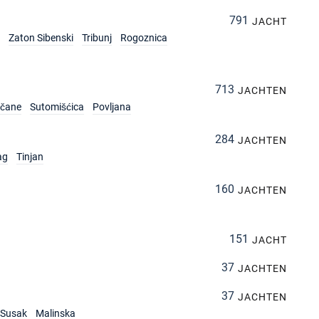
791
JACHT
Zaton Sibenski
Tribunj
Rogoznica
713
JACHTEN
rčane
Sutomišćica
Povljana
284
JACHTEN
ag
Tinjan
160
JACHTEN
151
JACHT
37
JACHTEN
37
JACHTEN
Susak
Malinska