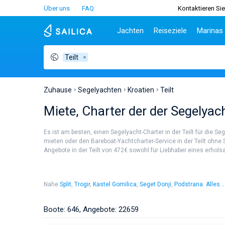
Über uns
FAQ
Kontaktieren Sie
Jachten
Reiseziele
Marinas
Teilt
Beliebte Länder
Kroatien
Griechenl
Be
Kroatien
Zadar
Athen
Tei
Griechenland
Split
Lefkada
Sib
Zuhause
Segelyachten
Kroatien
Teilt
Italien
Dubrovnik
Korfu
Za
Miete, Charter der der Segelyach
Türkei
Biograd
Volos
Sar
Spanien
Lavrion
Siz
Es ist am besten, einen Segelyacht-Charter in der Teilt für die 
Frankreich
Ibi
mieten oder den Bareboat-Yachtcharter-Service in der Teilt ohne 
Angebote in der Teilt von 472€ sowohl für Liebhaber eines erholsa
Seychellen
At
Britische Jungferninseln
Le
Martinique
Kor
Nahe
Split
,
Trogir
,
Kastel Gomilica
,
Seget Donji
,
Podstrana
.
Alles...
Bahamas
Re
Split
Trogir
Podstrana
Solta
Boote: 646, Angebote: 22659
Stobrec
Omiš