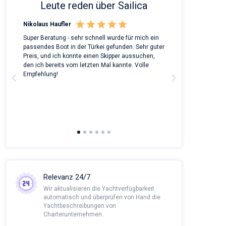
Leute reden über Sailica
Nikolaus Haufler
Rinke Tiegel
 on
Super Beratung - sehr schnell wurde für mich ein
Full recommenda
m
passendes Boot in der Türkei gefunden. Sehr guter
chartered a Bene
Preis, und ich konnte einen Skipper aussuchen,
around Peloponn
den ich bereits vom letzten Mal kannte. Volle
customer suppor
a
Empfehlung!
to corona we had
managed all the
agency and nego
This was alread
Sailica and it wo
recommendatio
Relevanz 24/7
Wir aktualisieren die Yachtverfügbarkeit
automatisch und überprüfen von Hand die
Yachtbeschreibungen von
Charterunternehmen.