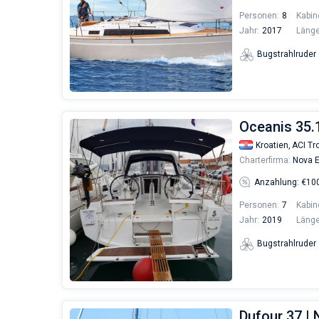
Personen:
8
Kabin
Jahr:
2017
Länge
Bugstrahlruder
Oceanis 35.1
Kroatien,
ACI Tro
Charterfirma:
Nova E
Anzahlung: €10
Personen:
7
Kabin
Jahr:
2019
Länge
Bugstrahlruder
Dufour 37 | 