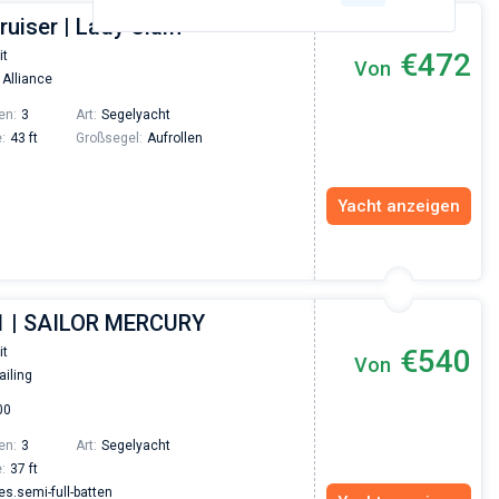
ruiser | Lady Clam
€472
it
Von
 Alliance
en:
3
Art:
Segelyacht
:
43 ft
Großsegel:
Aufrollen
Yacht anzeigen
.1 | SAILOR MERCURY
€540
it
Von
ailing
00
en:
3
Art:
Segelyacht
:
37 ft
.semi-full-batten