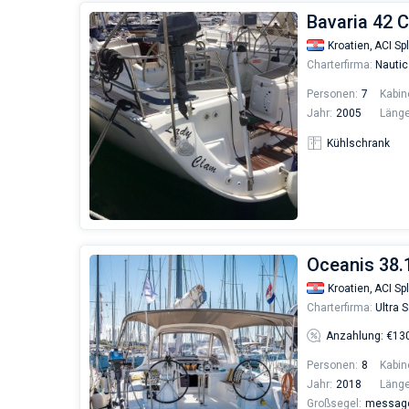
Bavaria 42 C
Kroatien,
ACI Spl
Charterfirma:
Nautic
Personen:
7
Kabin
Jahr:
2005
Länge
Kühlschrank
Oceanis 38
Kroatien,
ACI Spl
Charterfirma:
Ultra S
Anzahlung: €13
Personen:
8
Kabin
Jahr:
2018
Länge
Großsegel:
messages