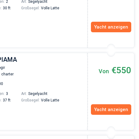
en:
2
Art:
Segelyacht
:
30 ft
Großsegel:
Volle Latte
Yacht anzeigen
 PIAMA
€550
gir
Von
 charter
00
en:
3
Art:
Segelyacht
:
37 ft
Großsegel:
Volle Latte
Yacht anzeigen