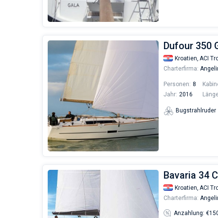
Dufour 350 G
Kroatien,
ACI Tro
Charterfirma:
Angeli
Personen:
8
Kabin
Jahr:
2016
Länge
Bugstrahlruder
Bavaria 34 C
Kroatien,
ACI Tro
Charterfirma:
Angeli
Anzahlung: €15