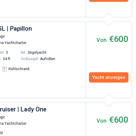
L | Papillon
€600
gir
Von
na Yachtcharter
en:
3
Art:
Segelyacht
:
34 ft
Großsegel:
Aufrollen
Kühlschrank
Yacht anzeigen
ruiser | Lady One
€600
gir
Von
na Yachtcharter
00