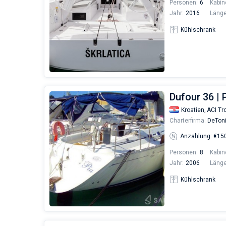
Personen:
6
Kabin
Jahr:
2016
Länge
Kühlschrank
Dufour 36 |
Kroatien,
ACI Tro
Charterfirma:
DeToni
Anzahlung: €15
Personen:
8
Kabin
Jahr:
2006
Länge
Kühlschrank