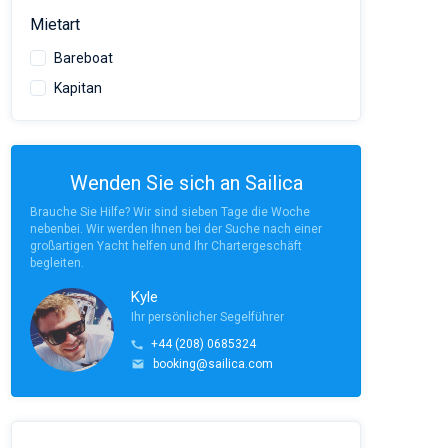
Mietart
Bareboat
Kapitan
Wenden Sie sich an Sailica
Brauche Sie Hilfe? Wir sind sieben Tage die Woche
nebenbei. Wir werden Ihnen bei der Suche nach einer
großartigen Yacht helfen und Ihr Chartergeschäft
begleiten.
Kyle
Ihr persönlicher Segelführer
+44 (208) 0685324
booking@sailica.com