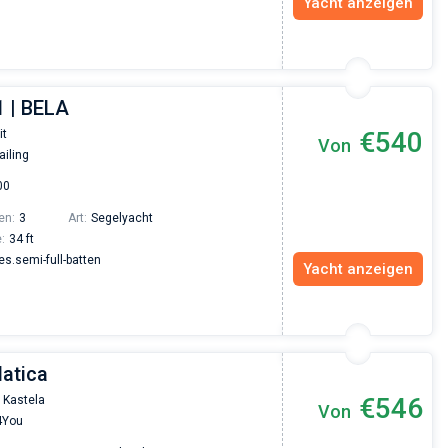
Yacht anzeigen
1 | BELA
€540
it
Von
ailing
00
en:
3
Art:
Segelyacht
:
34 ft
.semi-full-batten
Yacht anzeigen
latica
€546
 Kastela
Von
4You