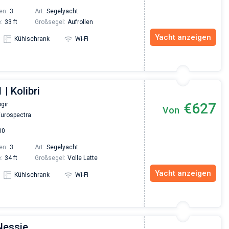
en:
3
Art:
Segelyacht
:
33 ft
Großsegel:
Aufrollen
Yacht anzeigen
Kühlschrank
Wi-Fi
 | Kolibri
€627
gir
Von
urospectra
00
en:
3
Art:
Segelyacht
:
34 ft
Großsegel:
Volle Latte
Yacht anzeigen
Kühlschrank
Wi-Fi
Nessie