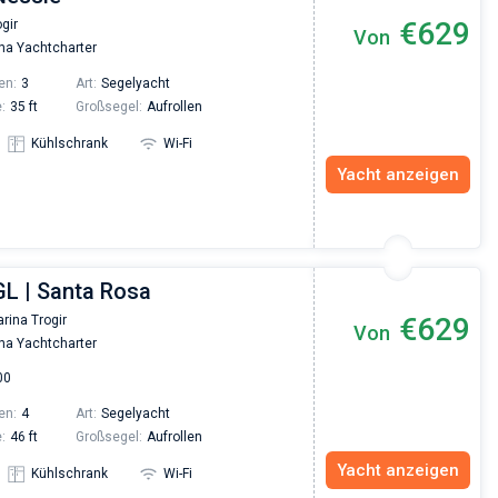
€629
gir
Von
na Yachtcharter
en:
3
Art:
Segelyacht
:
35 ft
Großsegel:
Aufrollen
Kühlschrank
Wi-Fi
Yacht anzeigen
GL | Santa Rosa
€629
rina Trogir
Von
na Yachtcharter
00
en:
4
Art:
Segelyacht
:
46 ft
Großsegel:
Aufrollen
Yacht anzeigen
Kühlschrank
Wi-Fi