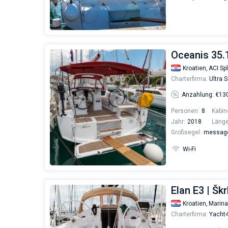
Oceanis 35.
Kroatien,
ACI Spl
Charterfirma:
Ultra S
Anzahlung: €13
Personen:
8
Kabin
Jahr:
2018
Länge
Großsegel:
messages
Wi-Fi
Elan E3 | Škr
Kroatien,
Marina
Charterfirma:
Yacht