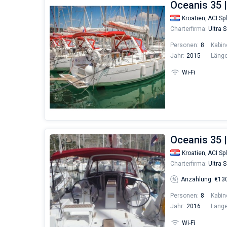
Oceanis 35
Kroatien,
ACI Spl
Charterfirma:
Ultra S
Personen:
8
Kabin
Jahr:
2015
Länge
Wi-Fi
Oceanis 35 
Kroatien,
ACI Spl
Charterfirma:
Ultra S
Anzahlung: €13
Personen:
8
Kabin
Jahr:
2016
Länge
Wi-Fi