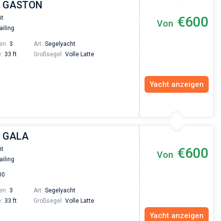
 | GASTON
€600
it
Von
Vadim Rogovskiy
ailing
Excellent trip to Croatia! The trip was organized
en:
3
Art:
Segelyacht
an excellent level since the very beginning - fro
:
33 ft
Großsegel:
Volle Latte
the yacht search to the trip itself. The team was
fast and responsive. Highly recommended to
everyone who wants to hang out with family on 
beautiful yacht or catamaran!
Yacht anzeigen
| GALA
€600
it
Von
ailing
00
en:
3
Art:
Segelyacht
:
33 ft
Großsegel:
Volle Latte
Yacht anzeigen