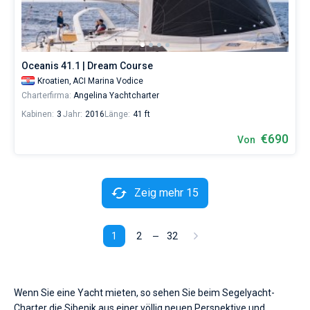
Oceanis 41.1 | Dream Course
Kroatien,
ACI Marina Vodice
Charterfirma:
Angelina Yachtcharter
Kabinen:
3
Jahr:
2016
Länge:
41 ft
€690
Von
Zeig mehr 15
1
2
32
Wenn Sie eine Yacht mieten, so sehen Sie beim Segelyacht-
Charter die Sibenik aus einer völlig neuen Perspektive und