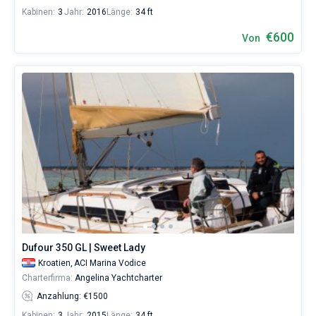
Kabinen:
3
Jahr:
2016
Länge:
34 ft
€600
Von
Dufour 350 GL | Sweet Lady
Kroatien,
ACI Marina Vodice
Charterfirma:
Angelina Yachtcharter
Anzahlung: €1500
Kabinen:
3
Jahr:
2015
Länge:
34 ft