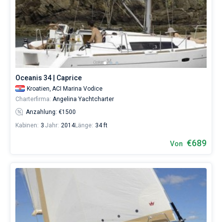
Oceanis 34 | Caprice
Kroatien,
ACI Marina Vodice
Charterfirma:
Angelina Yachtcharter
Anzahlung: €1500
Kabinen:
3
Jahr:
2014
Länge:
34 ft
€689
Von