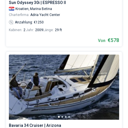
Sun Odyssey 30i | ESPRESSO II
Kroatien,
Marina Betina
Charterfirma:
Adria Yacht Center
Anzahlung: €1250
Kabinen:
2
Jahr:
2009
Länge:
29 ft
€578
Von
Bavaria 34 Cruiser | Arizona