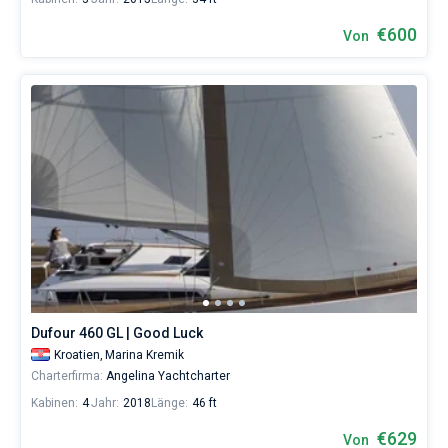
€600
Von
Dufour 460 GL | Good Luck
Kroatien,
Marina Kremik
Charterfirma:
Angelina Yachtcharter
Kabinen:
4
Jahr:
2018
Länge:
46 ft
€629
Von