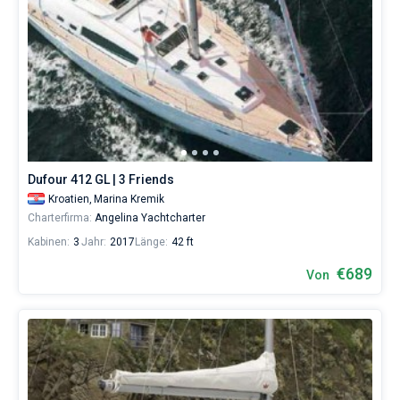
Dufour 412 GL | 3 Friends
Kroatien,
Marina Kremik
Charterfirma:
Angelina Yachtcharter
Kabinen:
3
Jahr:
2017
Länge:
42 ft
€689
Von