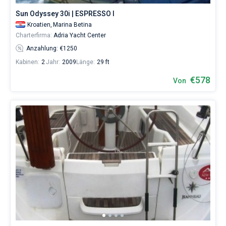
,
Sun Odyssey 30i | ESPRESSO I
Pirovac
.
Alles...
Kroatien,
Marina Betina
Sibenik
Murter
Primosten
Rogoznica
Pirovac
Vodice
Skradin
Zaton
Tribunj
Charterfirma:
Adria Yacht Center
Sibenski
Anzahlung: €1250
Kabinen:
2
Jahr:
2009
Länge:
29 ft
€578
Von