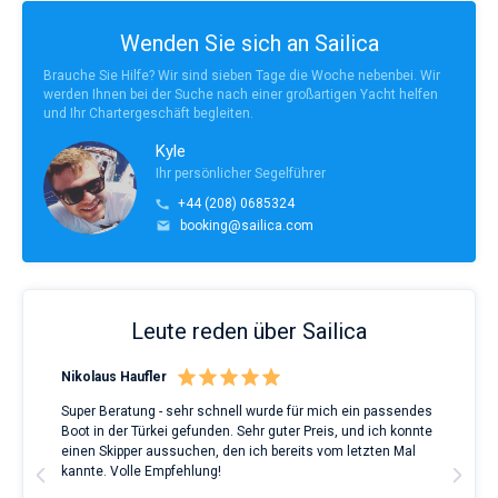
Wenden Sie sich an Sailica
Brauche Sie Hilfe? Wir sind sieben Tage die Woche nebenbei. Wir
werden Ihnen bei der Suche nach einer großartigen Yacht helfen
und Ihr Chartergeschäft begleiten.
Kyle
Ihr persönlicher Segelführer
+44 (208) 0685324
booking@sailica.com
Leute reden über Sailica
Nikolaus Haufler
Rin
Super Beratung - sehr schnell wurde für mich ein passendes
Full
Boot in der Türkei gefunden. Sehr guter Preis, und ich konnte
a Be
ve.
einen Skipper aussuchen, den ich bereits vom letzten Mal
Grea
t
kannte. Volle Empfehlung!
to t
man