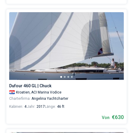
Dufour 460 GL | Chuck
Kroatien,
ACI Marina Vodice
Charterfirma:
Angelina Yachtcharter
Kabinen:
4
Jahr:
2017
Länge:
46 ft
€630
Von