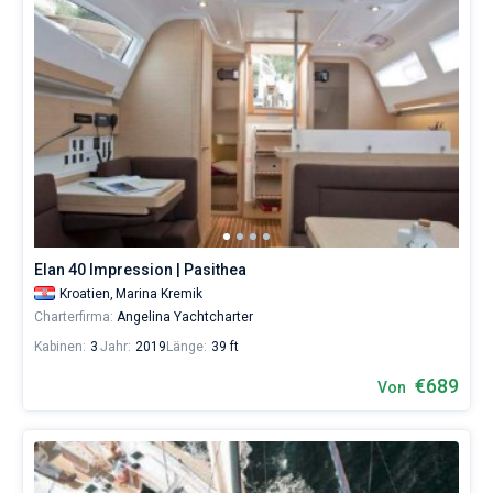
Elan 40 Impression | Pasithea
Kroatien,
Marina Kremik
Charterfirma:
Angelina Yachtcharter
Kabinen:
3
Jahr:
2019
Länge:
39 ft
€689
Von