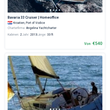
für
Liebhaber
eines
erholsamen
Bavaria 33 Cruiser | Homeoffice
Urlaubs
Kroatien,
Port of Vodice
als
Charterfirma:
Angelina Yachtcharter
auch
für
Kabinen:
2
Jahr:
2013
Länge:
33 ft
Segler,
€540
die
Von
sich
ihr
Leben
ohne
Segel
nicht
vorstellen.
Nahe
Sibenik
,
Murter
,
Primosten
,
Rogoznica