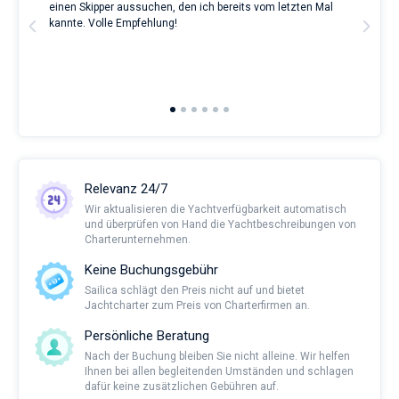
ve.
einen Skipper aussuchen, den ich bereits vom letzten Mal
Grea
eines
t
kannte. Volle Empfehlung!
to t
erholsamen
man
Urlaubs
and 
als
2nd 
auch
Ful
für
Segler,
die
sich
ihr
Leben
Relevanz 24/7
ohne
Segel
Wir aktualisieren die Yachtverfügbarkeit automatisch
nicht
und überprüfen von Hand die Yachtbeschreibungen von
vorstellen.
Charterunternehmen.
Nahe
Keine Buchungsgebühr
Marina
Sailica schlägt den Preis nicht auf und bietet
Pirovac
.
Jachtcharter zum Preis von Charterfirmen an.
Persönliche Beratung
Nach der Buchung bleiben Sie nicht alleine. Wir helfen
Ihnen bei allen begleitenden Umständen und schlagen
dafür keine zusätzlichen Gebühren auf.