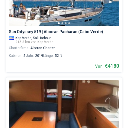
Verde.
Sie
Bareboat
können
eine
Kapitan
Yacht
buchen
Sun Odyssey 519 | Alboran Pacharan (Cabo Verde)
und
Zeige Ergebnisse(0)
Kap Verde,
Sal Harbour
eine
215.3 km von Kap Verde
Crew
Charterfirma:
Alboran Charter
(einen
Skipper/eine
Kabinen:
5
Jahr:
2019
Länge:
52 ft
Hostess/einen
Koch)
€4180
Von
mieten
oder
den
Bareboat-
Yachtcharter-
Service
in
der
Kap
Verde
ohne
Skipper