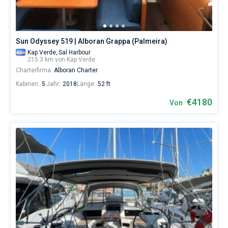
wählen,
das
Boot
chartern
Sun Odyssey 519 | Alboran Grappa (Palmeira)
und
selbst
Kap Verde,
Sal Harbour
215.3 km von Kap Verde
verwalten.
Charterfirma:
Alboran Charter
Im
Sailica-
Kabinen:
5
Jahr:
2018
Länge:
52 ft
Katalog
der
€4180
Von
Charter-
Yachten
finden
Sie
Angebote
in
der
Kap
Verde
von
sowohl
für
Liebhaber
eines