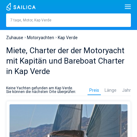
Suche
Kap Verde
7 tage, Motor, Kap Verde
Preis, €
Jachten
Zuhause
Motoryachten
Kap Verde
Lange
füße
m
Beliebte Länder
Miete, Charter der der Motoryacht
Kroatien
Eingebaut
mit Kapitän und Bareboat Charter
Beliebte Reiseziele
in Kap Verde
Griechenland
Teilt
Beliebte Marinas
Personen
Es
Italien
Sibenik
Alimos Marina
ist
Beliebte Marken
Keine Yachten gefunden am Kap Verde.
Preis
Länge
Jahr
am
Sie können die nächsten Orte überprüfen:
Kabinen
1
2
3
4
besten,
Türkei
Zadar
D-Marin Lefkas
Beneteau
Kathamarans
einen
Motoryacht-
Toiletten
Spanien
Sardinien
Marina Dalmacija
Jeanneau
Lagoon 40
1
2
3
4
Charter
Segelyachten
in
der
Frankreich
Sizilien
D-Marin Gouvia Marina
Bavaria
Lagoon 42
Bavaria C42
Reiseziele
Kap
Verde
Auf den Tag genau