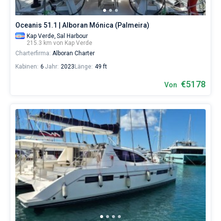
erholsamen
Urlaubs
Oceanis 51.1 | Alboran Mónica (Palmeira)
als
auch
Kap Verde,
Sal Harbour
für
215.3 km von Kap Verde
Segler,
Charterfirma:
Alboran Charter
die
Kabinen:
6
Jahr:
2023
Länge:
49 ft
sich
ihr
€5178
Von
Leben
ohne
Segel
nicht
vorstellen.
Nahe
Palmeira
.