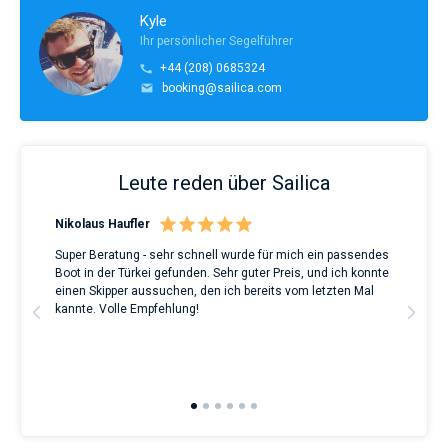
Kyle
Ihr persönlicher Segelführer
+44 (208) 0685324
booking@sailica.com
Leute reden über Sailica
Nikolaus Haufler
Rin
Super Beratung - sehr schnell wurde für mich ein passendes
Full
Boot in der Türkei gefunden. Sehr guter Preis, und ich konnte
a Be
ve.
einen Skipper aussuchen, den ich bereits vom letzten Mal
Grea
t
kannte. Volle Empfehlung!
to t
man
and 
2nd 
Ful