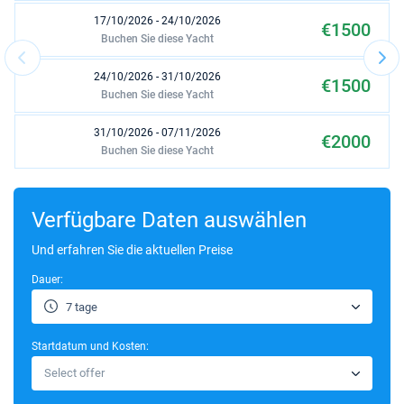
17/10/2026 - 24/10/2026
€1500
Buchen Sie diese Yacht
24/10/2026 - 31/10/2026
€1500
Buchen Sie diese Yacht
31/10/2026 - 07/11/2026
€2000
Buchen Sie diese Yacht
07/11/2026 - 14/11/2026
€2000
Buchen Sie diese Yacht
Verfügbare Daten auswählen
14/11/2026 - 21/11/2026
Und erfahren Sie die aktuellen Preise
€2000
Buchen Sie diese Yacht
Dauer:
21/11/2026 - 28/11/2026
€2000
7 tage
Buchen Sie diese Yacht
Startdatum und Kosten:
28/11/2026 - 05/12/2026
€2000
Select offer
Buchen Sie diese Yacht