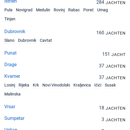
Istrien
284
JACHTEN
Pula
Novigrad
Medulin
Rovinj
Rabac
Poreč
Umag
Tinjan
Dubrovnik
160
JACHTEN
Slano
Dubrovnik
Cavtat
Punat
151
JACHT
Drage
37
JACHTEN
Kvarner
37
JACHTEN
Losinj
Rijeka
Krk
Novi Vinodolski
Kraljevica
Ičići
Susak
Malinska
Vrsar
18
JACHTEN
Sumpetar
3
JACHTEN
Ugljan