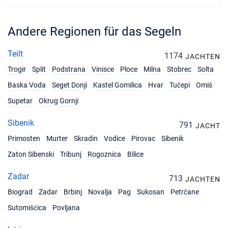
Andere Regionen für das Segeln
Teilt
1174
JACHTEN
Trogir
Split
Podstrana
Vinisce
Ploce
Milna
Stobrec
Solta
Baska Voda
Seget Donji
Kastel Gomilica
Hvar
Tučepi
Omiš
Supetar
Okrug Gornji
Sibenik
791
JACHT
Primosten
Murter
Skradin
Vodice
Pirovac
Sibenik
Zaton Sibenski
Tribunj
Rogoznica
Bilice
Zadar
713
JACHTEN
Biograd
Zadar
Brbinj
Novalja
Pag
Sukosan
Petrčane
Sutomišćica
Povljana