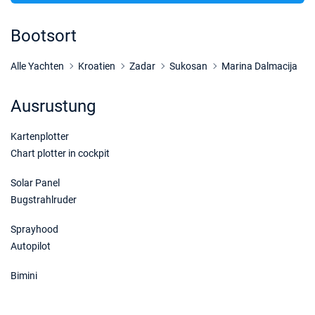
05/12/2026 - 12/12/2026
€2000
Buchen Sie diese Yacht
Bootsort
12/12/2026 - 19/12/2026
€2000
Buchen Sie diese Yacht
Alle Yachten
Kroatien
Zadar
Sukosan
Marina Dalmacija
19/12/2026 - 26/12/2026
€2000
Ausrustung
Buchen Sie diese Yacht
Kartenplotter
Chart plotter in cockpit
Solar Panel
Bugstrahlruder
Sprayhood
Autopilot
Bimini