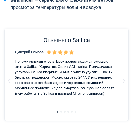
windfinder
— сервис для отслеживания ветров,
просмотра температуры воды и воздуха.
Отзывы о Sailica
Дмитрий Осипов
Са
Положительный отзыв! Бронировал лодку с помощью
Лу
агента Sailica. Хорватия. Сплит ACI marina. Пользовался
услугами Sailica впервые. И был приятно удивлен. Очень
быстрая, поддержка. Можно сказать 24/7. У них реально
хорошая свежая база лодок и чартерных компаний.
Мобильнее приложение для смартфонов. Удобная оплата.
Буду работать с Sailica и дальше! Мне понравилось)