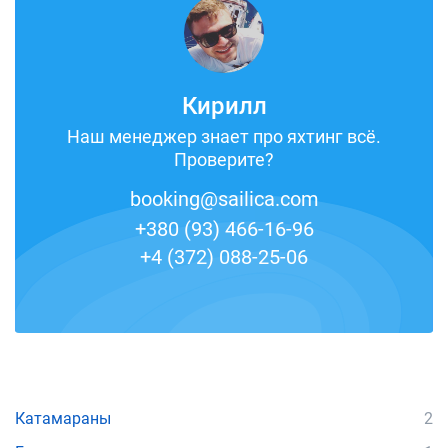
Кирилл
Наш менеджер знает про яхтинг всё.
Проверите?
booking@sailica.com
+380 (93) 466-16-96
+4 (372) 088-25-06
Катамараны
2