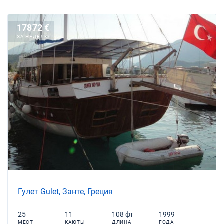
17872 €
ЗА НЕДЕЛЮ
Гулет Gulet, Занте, Греция
25
11
108 фт
1999
МЕСТ
КАЮТЫ
ДЛИНА
ГОДА