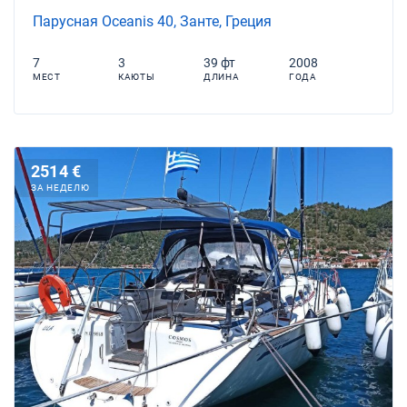
Парусная Oceanis 40, Занте, Греция
7
3
39 фт
2008
МЕСТ
КАЮТЫ
ДЛИНА
ГОДА
2514 €
ЗА НЕДЕЛЮ