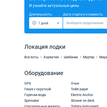
И узнайте актуальные цены
Длительность:
Дата старта и стоимость:
Выберите предложение
7 дней
Локация лодки
Все яхты
Хорватия
Шибеник
Муртер
Мари
Оборудование
GPS
Очки
Генуя с скруткой
Toilet paper
Горячая вода
Electric Anchor
Spinnaker
Shower on deck
Спасательные жилеты
Tridata Instrument