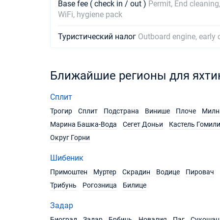
Base fee ( check in / out )
Permit, End cleaning,
WiFi, hygiene pack
Туристический налог
Outboard engine, early 
Ближайшие регионы для яхти
Сплит
Трогир
Сплит
Подстрана
Винише
Плоче
Милн
Марина Башка-Вода
Сегет Доньи
Кастель Гомил
Округ Горни
Шибеник
Примоштен
Муртер
Скрадин
Водице
Пировач
Трибунь
Рогозница
Билице
Задар
Биоград
Задар
Брбинь
Новалия
Паг
Сукошан