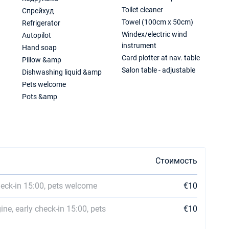
Toilet cleaner
Спрейхуд
Towel (100cm x 50cm)
Refrigerator
Windex/electric wind
Autopilot
instrument
Hand soap
Card plotter at nav. table
Pillow &amp
Salon table - adjustable
Dishwashing liquid &amp
Pets welcome
Pots &amp
Стоимость
heck-in 15:00, pets welcome
€10
ne, early check-in 15:00, pets
€10