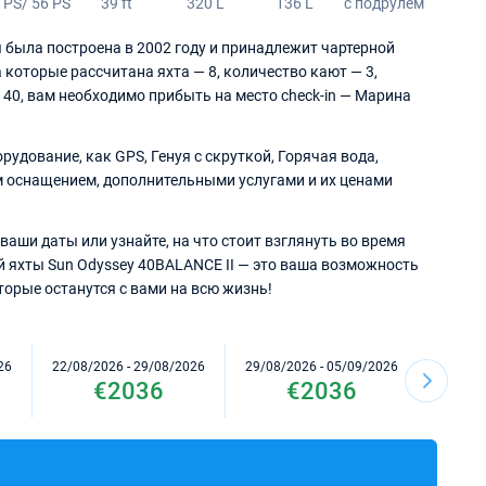
 PS/ 56 PS
39 ft
320 L
136 L
с подрулем
я была построена в 2002 году и принадлежит чартерной
а которые рассчитана яхта — 8, количество кают — 3,
 40, вам необходимо прибыть на место check-in — Марина
удование, как GPS, Генуя с скруткой, Горячая вода,
ым оснащением, дополнительными услугами и их ценами
ваши даты или узнайте, на что стоит взглянуть во время
й яхты Sun Odyssey 40BALANCE II — это ваша возможность
орые останутся с вами на всю жизнь!
26
22/08/2026 - 29/08/2026
29/08/2026 - 05/09/2026
05/09/2
€2036
€2036