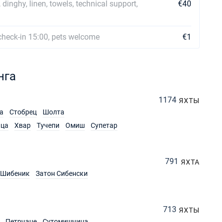
 dinghy, linen, towels, technical support,
€40
check-in 15:00, pets welcome
€1
нга
1174
ЯХТЫ
а
Стобрец
Шолта
ица
Хвар
Тучепи
Омиш
Супетар
791
ЯХТА
Шибеник
Затон Сибенски
713
ЯХТЫ
Петрчане
Сутомишчица