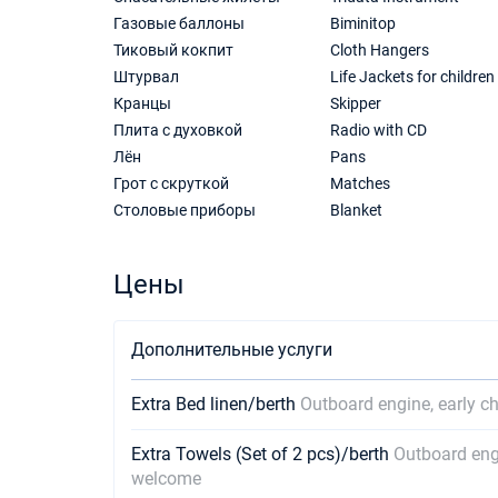
Газовые баллоны
Biminitop
Тиковый кокпит
Cloth Hangers
Штурвал
Life Jackets for children
Кранцы
Skipper
Плита с духовкой
Radio with CD
Лён
Pans
Грот с скруткой
Matches
Столовые приборы
Blanket
Цены
Дополнительные услуги
Extra Bed linen/berth
Outboard engine, early c
Extra Towels (Set of 2 pcs)/berth
Outboard engi
welcome