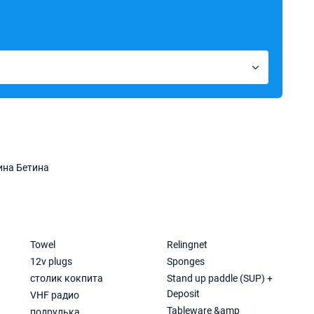
на Бетина
Towel
Relingnet
12v plugs
Sponges
столик кокпита
Stand up paddle (SUP) +
Deposit
VHF радио
Tableware &amp
подрулька