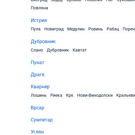
Повляна
Истрия
Пула
Новиград
Медулин
Ровинь
Рабац
Пореч
Дубровник
Слано
Дубровник
Кавтат
Пунат
Драге
Кварнер
Лошинь
Риека
Крк
Нови-Винодолски
Кральев
Врсар
Сумпетар
Углян