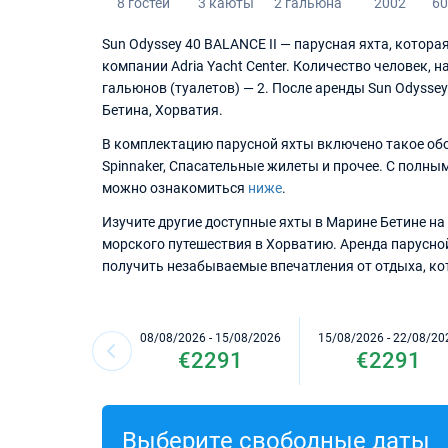
8 гостей
3 каюты
2 гальюна
2002
60
Sun Odyssey 40 BALANCE II — парусная яхта, котора
компании Adria Yacht Center. Количество человек, н
гальюнов (туалетов) — 2. После аренды Sun Odyssey
Бетина, Хорватия.
В комплектацию парусной яхты включено такое обор
Spinnaker, Спасательные жилеты и прочее. С полн
можно ознакомиться
ниже
.
Изучите другие доступные яхты в Марине Бетине на 
морского путешествия в Хорватию. Аренда парусно
получить незабываемые впечатления от отдыха, кот
08/08/2026 - 15/08/2026
15/08/2026 - 22/08/20
€2291
€2291
Выберите свободные даты