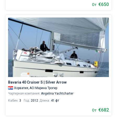
€650
От
Bavaria 40 Cruiser S | Silver Arrow
Хорватия,
ACI Марина Трогир
Чартерная компания:
Angelina Yachtcharter
Кабин:
3
Год:
2012
Длина:
41 фт
€682
От