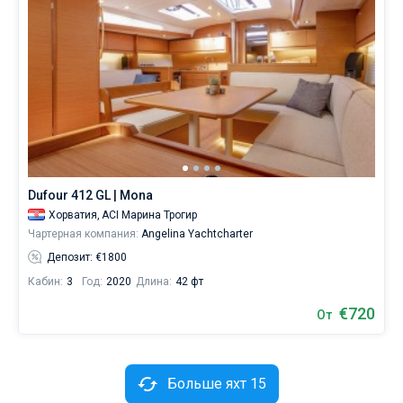
Dufour 412 GL | Mona
Хорватия,
ACI Марина Трогир
Чартерная компания:
Angelina Yachtcharter
Депозит: €1800
Кабин:
3
Год:
2020
Длина:
42 фт
€720
От
Больше яхт 15