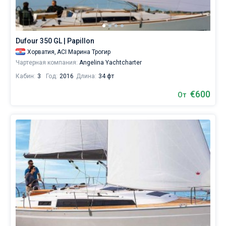
яхтинга.
Наймите
Без шкипера
команду
(шкипера/
Со шкипером
Dufour 350 GL | Papillon
хостес/
повара)
Хорватия,
ACI Марина Трогир
или
Чартерная компания:
Angelina Yachtcharter
Показать(304)
воспользуйтесь
Кабин:
3
Год:
2016
Длина:
34 фт
услугой
бербоут
€600
От
чартера
яхт
в
городе
Трогир
без
шкипера,
чтобы
лично
управлять
судном.
В
каталоге
яхт
в