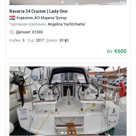
аренду
вы
Bavaria 34 Cruiser | Lady One
найдете
Хорватия,
ACI Марина Трогир
304
Чартерная компания:
Angelina Yachtcharter
предложений
в
Депозит: €1500
городе
Кабин:
3
Год:
2017
Длина:
33 фт
Трогир
от
€600
От
550€,
как
для
любителей
спокойного
отдыха,
так
и
для
яхтсменов,
которые
не
представляют
себе
жизни
без