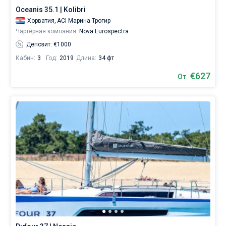
паруса.
Oceanis 35.1 | Kolibri
Хорватия,
ACI Марина Трогир
Ближайшие
Чартерная компания:
Nova Eurospectra
регионы
для
Депозит: €1000
яхтинга:
Кабин:
3
Год:
2019
Длина:
34 фт
ACI
Марина
€627
От
Трогир
,
SCT
Марина
Трогир
,
Городской
порт
Трогир
,
PSU
Бандж
.