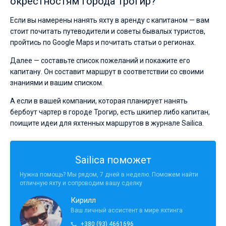
окрестностям города Трогир?
Если вы намерены нанять яхту в аренду с капитаном — вам
стоит почитать путеводители и советы бывалых туристов,
пройтись по Google Maps и почитать статьи о регионах.
Далее — составьте список пожеланий и покажите его
капитану. Он составит маршрут в соответствии со своими
знаниями и вашим списком.
А если в вашей компании, которая планирует нанять
бербоут чартер в городе Трогир, есть шкипер либо капитан,
поищите идеи для яхтенных маршрутов в журнале Sailica.
Sailica поможет
Нужна помощь? Мы рядом, 7 дней в неделю. Поможем найти
отличную яхту и сопроводим вашу сделку
Кирилл
Ваш личный ассистент в мире яхтинга
+380 (93) 4661696