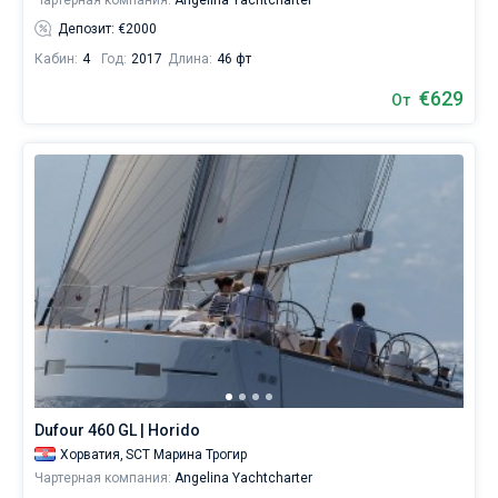
Чартерная компания:
Angelina Yachtcharter
Депозит: €2000
Кабин:
4
Год:
2017
Длина:
46 фт
€629
От
Dufour 460 GL | Horido
Хорватия,
SCT Марина Трогир
Чартерная компания:
Angelina Yachtcharter