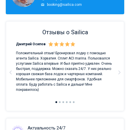
booking@sailica.com
Отзывы о Sailica
Дмитрий Осипов
Сан
Положительный отзыв! Бронировал лодку с помощью
Луч
а
агента Sailica. Хорватия. Сплит ACI marina. Пользовался
услугами Sailica впервые. И был приятно удивлен. Очень
ри
быстрая, поддержка. Можно сказать 24/7. У них реально
е
хорошая свежая база лодок и чартерных компаний.
и
Мобильнее приложение для смартфонов. Удобная
оплата. Буду работать с Sailica и дальше! Мне
понравилось)
Актуальность 24/7