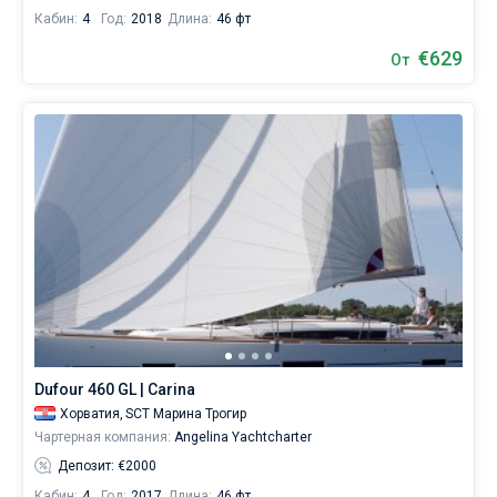
Кабин:
4
Год:
2018
Длина:
46 фт
€629
От
Dufour 460 GL | Carina
Хорватия,
SCT Марина Трогир
Чартерная компания:
Angelina Yachtcharter
Депозит: €2000
Кабин:
4
Год:
2017
Длина:
46 фт