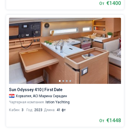
€1400
От
Sun Odyssey 410 | First Date
Хорватия,
ACI Марина Скрадин
Чартерная компания:
Istion Yachting
Кабин:
3
Год:
2023
Длина:
41 фт
€1448
От