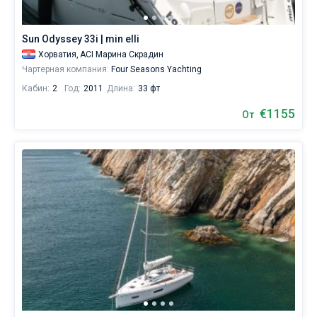
каталоге
яхт
Без шкипера
в
Sun Odyssey 33i | min elli
аренду
Со шкипером
Хорватия,
ACI Марина Скрадин
вы
Чартерная компания:
Four Seasons Yachting
найдете
33
Кабин:
2
Год:
2011
Длина:
33 фт
Показать(33)
предложений
в
€1155
От
городе
Скрадин
от
1000€,
как
для
любителей
спокойного
отдыха,
так
и
для
яхтсменов,
которые
не
представляют