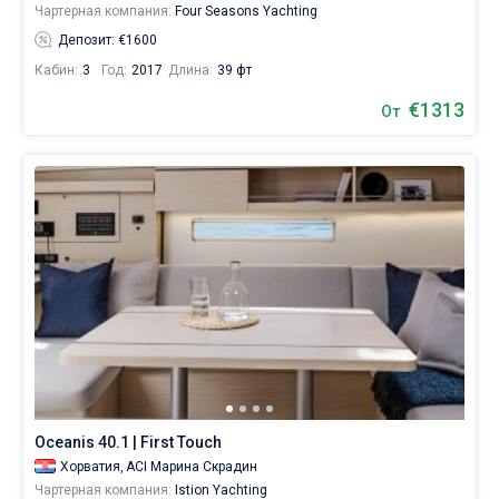
Чартерная компания:
Four Seasons Yachting
Депозит: €1600
Кабин:
3
Год:
2017
Длина:
39 фт
€1313
От
Oceanis 40.1 | First Touch
Хорватия,
ACI Марина Скрадин
Чартерная компания:
Istion Yachting