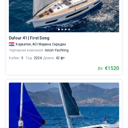
Dufour 41 | First Song
Хорватия,
ACI Марина Скрадин
Чартерная компания:
Istion Yachting
Кабин:
3
Год:
2024
Длина:
42 фт
€1520
От