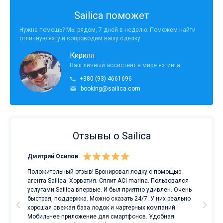
Sailica поможет
Нужна помощь? Мы рядом, 7 дней в неделю. Поможем найти
отличную яхту и сопроводим вашу сделку
Кирилл
Ваш личный ассистент в мире яхтинга
+380 (93) 4661696
booking@sailica.com
Отзывы о Sailica
Дмитрий Осипов
Сан
Положительный отзыв! Бронировал лодку с помощью
Луч
а
агента Sailica. Хорватия. Сплит ACI marina. Пользовался
услугами Sailica впервые. И был приятно удивлен. Очень
ри
быстрая, поддержка. Можно сказать 24/7. У них реально
е
хорошая свежая база лодок и чартерных компаний.
и
Мобильнее приложение для смартфонов. Удобная