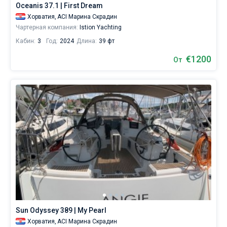
Oceanis 37.1 | First Dream
себе
жизни
Хорватия,
ACI Марина Скрадин
без
Чартерная компания:
Istion Yachting
паруса.
Кабин:
3
Год:
2024
Длина:
39 фт
Ближайшие
€1200
От
регионы
для
яхтинга:
ACI
Марина
Скрадин
.
Sun Odyssey 389 | My Pearl
Хорватия,
ACI Марина Скрадин