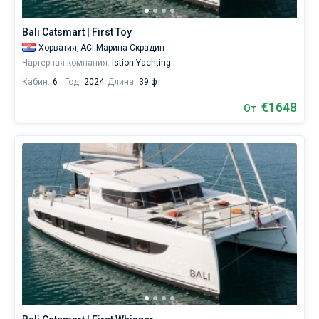
Bali Catsmart | First Toy
Хорватия,
ACI Марина Скрадин
Чартерная компания:
Istion Yachting
Кабин:
6
Год:
2024
Длина:
39 фт
€1648
От