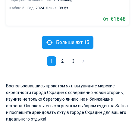
Чартерная компания:
Istion Yachting
Кабин:
6
Год:
2024
Длина:
39 фт
€1648
От
Больше яхт 15
1
2
3
Воспользовавшись прокатом яхт, вы увидите морские
окрестности города Скрадин с совершенно новой стороны,
изучите не только береговую линию, но и ближайшие
острова. Ознакомьтесь с огромным выбором суден на Sailica
и поспешите арендовать яхту в городе Скрадин для вашего
идеального отдыха!