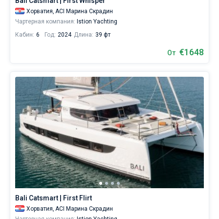
Bali Catsmart | First Whisper
Хорватия,
ACI Марина Скрадин
Чартерная компания:
Istion Yachting
Кабин:
6
Год:
2024
Длина:
39 фт
€1648
От
Bali Catsmart | First Flirt
Хорватия,
ACI Марина Скрадин