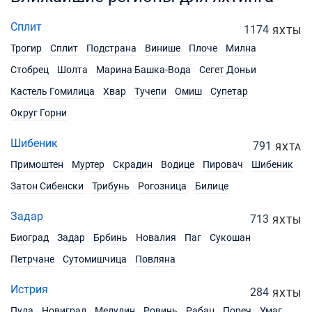
Сплит
1174
ЯХТЫ
Трогир
Сплит
Подстрана
Винише
Плоче
Милна
Стобрец
Шолта
Марина Башка-Вода
Сегет Доньи
Кастель Гомилица
Хвар
Тучепи
Омиш
Супетар
Округ Горни
Шибеник
791
ЯХТА
Примоштен
Муртер
Скрадин
Водице
Пировач
Шибеник
Затон Сибенски
Трибунь
Рогозница
Билице
Задар
713
ЯХТЫ
Биоград
Задар
Брбинь
Новалия
Паг
Сукошан
Петрчане
Сутомишчица
Повляна
Истрия
284
ЯХТЫ
Пула
Новиград
Медулин
Ровинь
Рабац
Пореч
Умаг