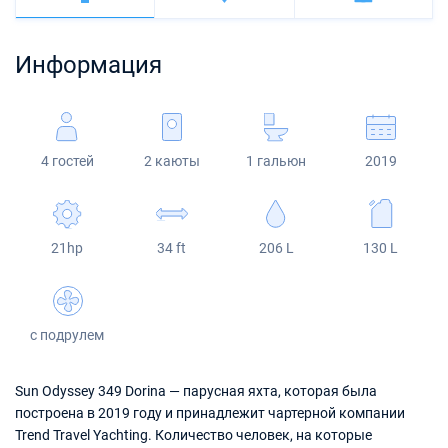
Багамы
Корфу
Марина Каштела
Excess
Bali 4.2
Oceanis 46.1
Сицилия
Фетхие
Мартиника
Информация
Мугла
ACI Марина Дубровник
Lagoon
Bali 4.6
Oceanis 51.1
Сент-Люсия
Марина Веруда
Bali
Bali 5.4
Jeanneau 54
4 гостей
2 каюты
1 гальюн
2019
Fountaine Pajot
Astrea 42
Sun Odyssey 440
Leopard
Excess 11
Sun Odyssey 410
21hp
34 ft
206 L
130 L
Dufour 46 GL
с подрулем
Sun Odyssey 349 Dorina — парусная яхта, которая была
построена в 2019 году и принадлежит чартерной компании
Trend Travel Yachting. Количество человек, на которые