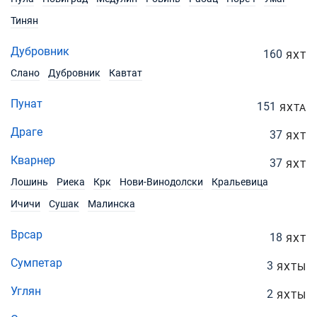
Тинян
Дубровник
160
ЯХТ
Слано
Дубровник
Кавтат
Пунат
151
ЯХТА
Драге
37
ЯХТ
Кварнер
37
ЯХТ
Лошинь
Риека
Крк
Нови-Винодолски
Кральевица
Ичичи
Сушак
Малинска
Врсар
18
ЯХТ
Сумпетар
3
ЯХТЫ
Углян
2
ЯХТЫ